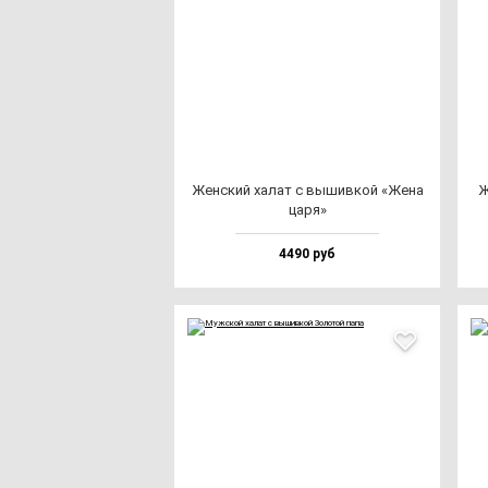
Жен­ский ха­лат с вы­шив­кой «Жена
Ж
ца­ря»
4490 руб