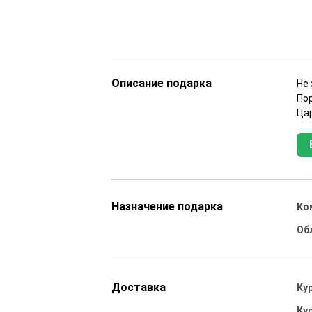
Описание подарка
Не
По
Ца
Назначение подарка
Ко
Об
Доставка
Ку
Ку