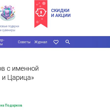
СКИДКИ
И АКЦИИ
ловые подарки
и сувениры
ер-
Советы
Журнал
сы
в с именной
 и Царица»
на Подарков