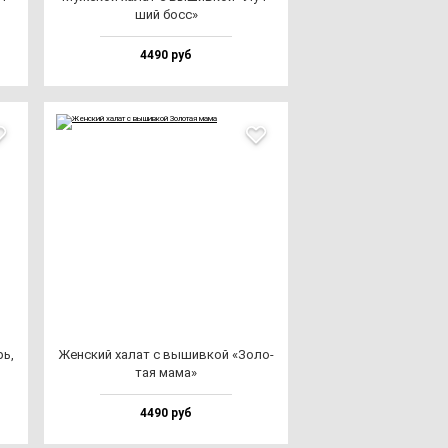
ший босс»
4490 руб
рь,
Жен­ский ха­лат с вы­шив­кой «Золо­
тая ма­ма»
4490 руб