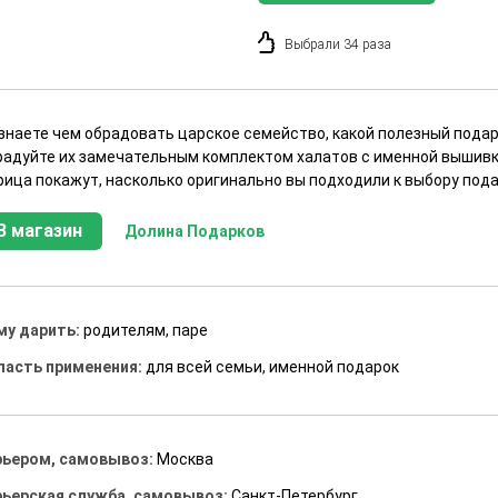
Выбрали 34 раза
 знаете чем обрадовать царское семейство, какой полезный подар
радуйте их замечательным комплектом халатов с именной вышивк
рица покажут, насколько оригинально вы подходили к выбору пода
В магазин
Долина Подарков
му дарить:
родителям, паре
ласть применения:
для всей семьи, именной подарок
рьером, самовывоз:
Москва
рьерская служба, самовывоз:
Санкт-Петербург