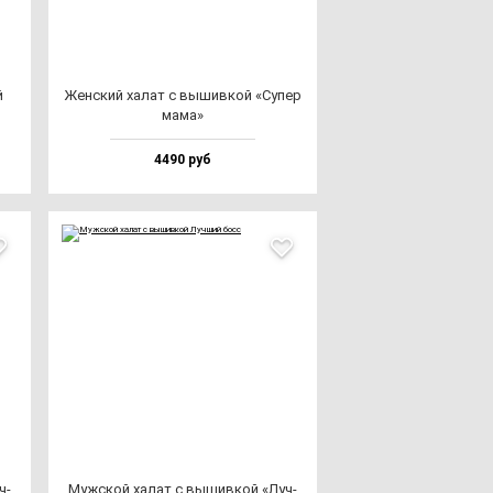
й
Жен­ский ха­лат с вы­шив­кой «Супер
ма­ма»
4490 руб
ч­
Муж­ской ха­лат с вы­шив­кой «Луч­