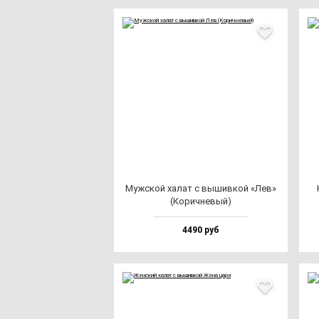
Муж­ской ха­лат с вы­шив­кой «Лев»
(Корич­не­вый)
4490 руб