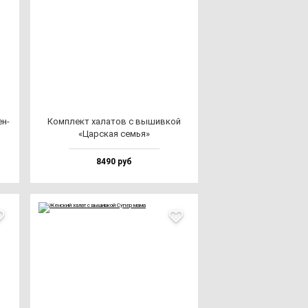
ен­
Ком­плект ха­ла­тов с вы­шив­кой
«Цар­ская семья»
8490 руб