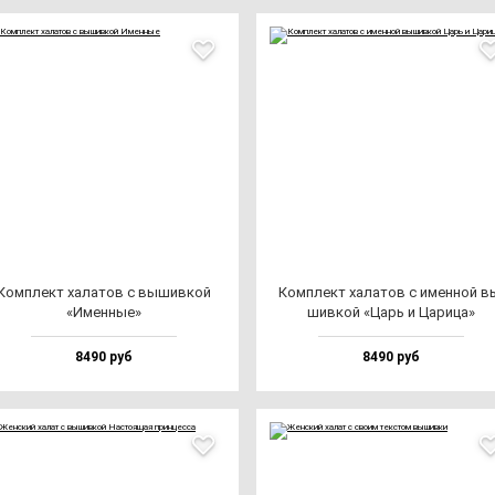
Ком­плект ха­ла­тов с вы­шив­кой
Ком­плект ха­ла­тов с имен­ной в
«Имен­ные»
шив­кой «Царь и Цари­ца»
8490 руб
8490 руб