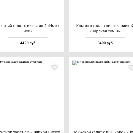
н­ский ха­лат с вы­шив­кой «Имен­
Ком­плект ха­ла­тов с вы­шив­ко
ной»
«Цар­ская семья»
4490 руб
8490 руб
ж­ской ха­лат с вы­шив­кой «Супер
Муж­ской ха­лат с вы­шив­кой «Лу