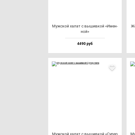
Муж­ской ха­лат с вы­шив­кой «Имен­
Же
ной»
4490 руб
Муж­ской ха­лат с вы­шив­кой «Супер
Му