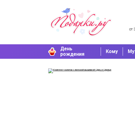
от 
День
Кому
Му
рождения