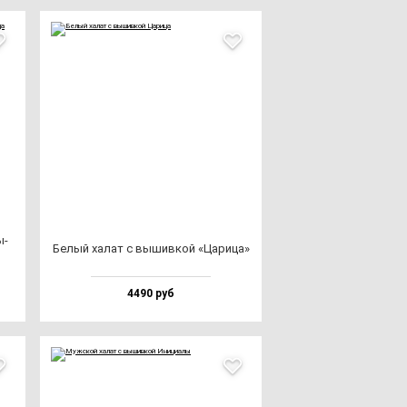
ы­
Белый ха­лат с вы­шив­кой «Цари­ца»
4490 руб