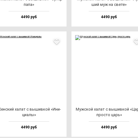
па­па»
ший муж на све­те»
4490 руб
4490 руб
ен­ский ха­лат с вы­шив­кой «Ини­
Муж­ской ха­лат с вы­шив­кой «Ца
ци­алы»
прос­то царь»
4490 руб
4490 руб