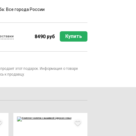
ба:
Все города России
Купить
8490 руб
оставки
то продает этот подарок. Информация о товаре
сь к продавцу.