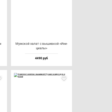
м
Муж­ской ха­лат с вы­шив­кой «Ини­
ци­алы»
4490 руб