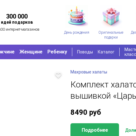
300 000
идей подарков
300 интернет-магазинов
День рождения
Оригинальные
Де
подарки
Маст
жчине
Женщине
Ребенку
Поводы
Каталог
клас
Махровые халаты
Комплект халато
вышивкой «Царь
8490
руб
Подробнее
Доли