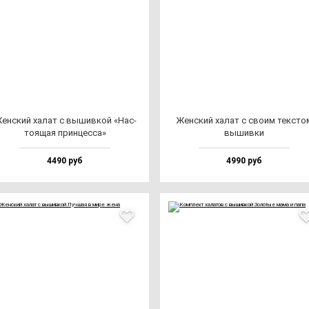
ен­ский ха­лат с вы­шив­кой «Нас­
Жен­ский ха­лат с сво­им тек­сто
то­ящая прин­цес­са»
вы­шив­ки
4490 руб
4990 руб