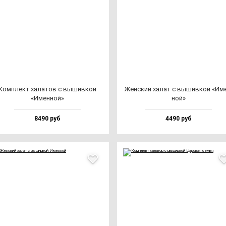
Ком­плект ха­ла­тов с вы­шив­кой
Жен­ский ха­лат с вы­шив­кой «Им
«Имен­ной»
ной»
8490 руб
4490 руб