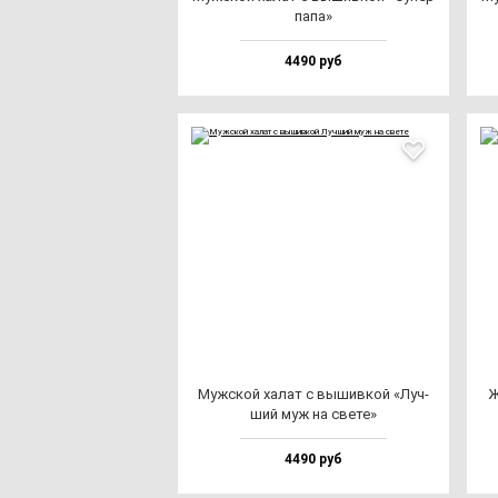
па­па»
4490 руб
Муж­ской ха­лат с вы­шив­кой «Луч­
Ж
ший муж на све­те»
4490 руб