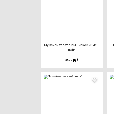
Муж­ской ха­лат с вы­шив­кой «Имен­
ной»
4490 руб