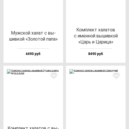
Ком­плект ха­ла­тов
Муж­ской ха­лат с вы­
с имен­ной вы­шив­кой
шив­кой «Золо­той па­па»
«Царь и Цари­ца»
4490 руб
8490 руб
Ком­плект ха­ла­тов с вы­