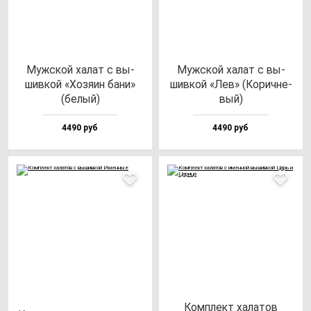
Муж­ской ха­лат с вы­
Муж­ской ха­лат с вы­
шив­кой «Хозя­ин ба­ни»
шив­кой «Лев» (Корич­не­
(бе­лый)
вый)
4490 руб
4490 руб
Ком­плект ха­ла­тов