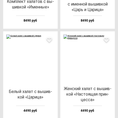
Ком­плект ха­ла­тов с вы­
с имен­ной вы­шив­кой
шив­кой «Имен­ные»
«Царь и Цари­ца»
8490 руб
8490 руб
Жен­ский ха­лат с вы­шив­
Белый ха­лат с вы­шив­
кой «Нас­то­ящая прин­
кой «Цари­ца»
цес­са»
4490 руб
4490 руб