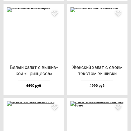
Белый ха­лат с вы­шив­
Жен­ский ха­лат с сво­им
кой «Прин­цес­са»
тек­стом вы­шив­ки
4490 руб
4990 руб