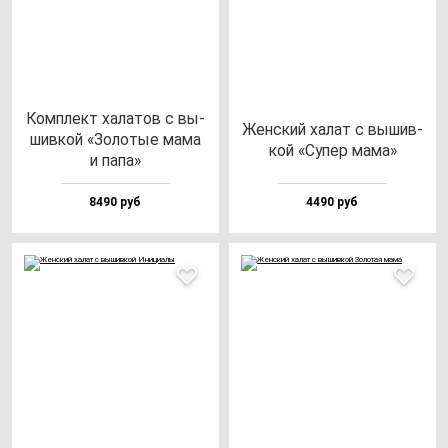
Ком­плект ха­ла­тов с вы­
Жен­ский ха­лат с вы­шив­
шив­кой «Золо­тые ма­ма
кой «Супер ма­ма»
и па­па»
8490 руб
4490 руб