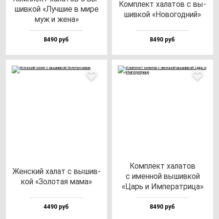
Ком­плект ха­ла­тов с вы­
шив­кой «Луч­шие в ми­ре
шив­кой «Ново­год­ний»
муж и же­на»
8490 руб
8490 руб
Ком­плект ха­ла­тов
Жен­ский ха­лат с вы­шив­
с имен­ной вы­шив­кой
кой «Золо­тая ма­ма»
«Царь и Импе­рат­ри­ца»
4490 руб
8490 руб