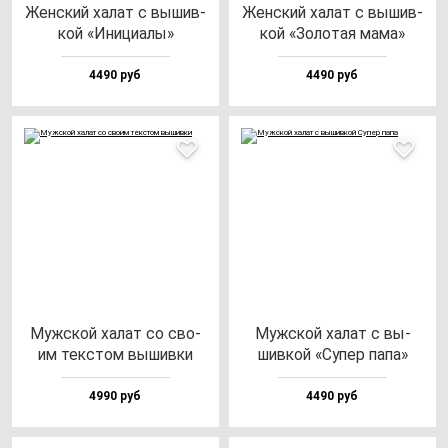
Жен­ский ха­лат с вы­шив­
Жен­ский ха­лат с вы­шив­
кой «Ини­ци­алы»
кой «Золо­тая ма­ма»
4490 руб
4490 руб
Муж­ской ха­лат со сво­
Муж­ской ха­лат с вы­
им тек­стом вы­шив­ки
шив­кой «Супер па­па»
4990 руб
4490 руб