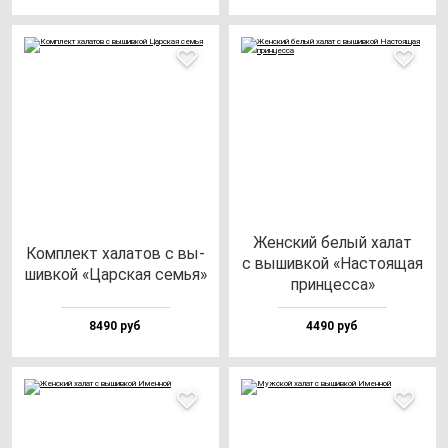
Жен­ский бе­лый ха­лат
Ком­плект ха­ла­тов с вы­
с вы­шив­кой «Нас­то­ящая
шив­кой «Цар­ская семья»
прин­цес­са»
8490 руб
4490 руб