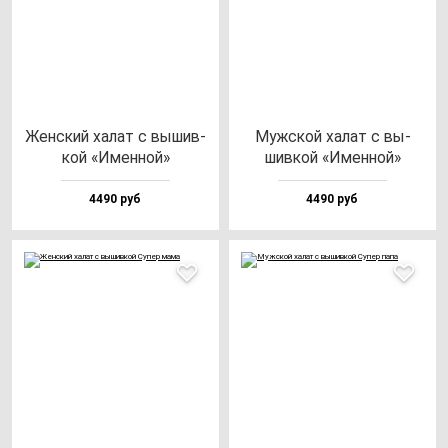
Жен­ский ха­лат с вы­шив­
Муж­ской ха­лат с вы­
кой «Имен­ной»
шив­кой «Имен­ной»
4490 руб
4490 руб