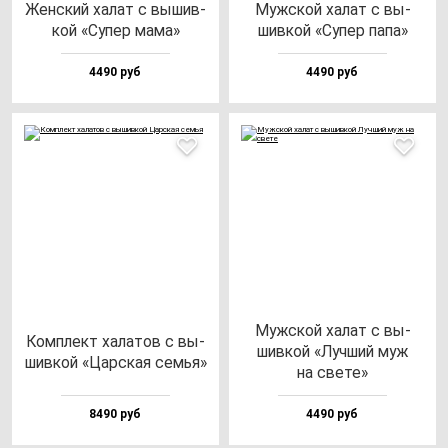
Жен­ский ха­лат с вы­шив­
Муж­ской ха­лат с вы­
кой «Супер ма­ма»
шив­кой «Супер па­па»
4490 руб
4490 руб
Муж­ской ха­лат с вы­
Ком­плект ха­ла­тов с вы­
шив­кой «Луч­ший муж
шив­кой «Цар­ская семья»
на све­те»
8490 руб
4490 руб