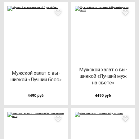
Муж­ской ха­лат с вы­
Муж­ской ха­лат с вы­
шив­кой «Луч­ший муж
шив­кой «Луч­ший босс»
на све­те»
4490 руб
4490 руб