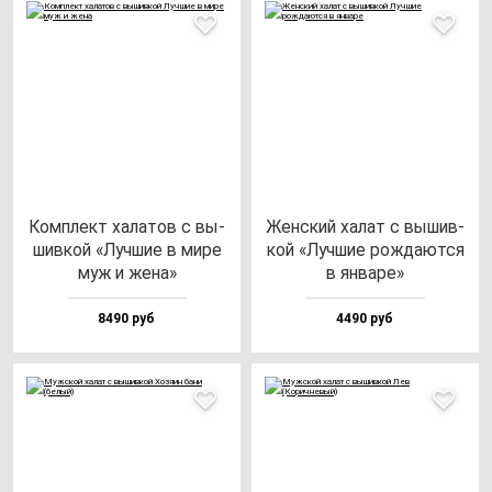
Ком­плект ха­ла­тов с вы­
Жен­ский ха­лат с вы­шив­
шив­кой «Луч­шие в ми­ре
кой «Луч­шие рож­да­ют­ся
муж и же­на»
в ян­ва­ре»
8490 руб
4490 руб