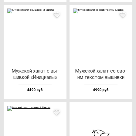
Муж­ской ха­лат с вы­
Муж­ской ха­лат со сво­
шив­кой «Ини­ци­алы»
им тек­стом вы­шив­ки
4490 руб
4990 руб