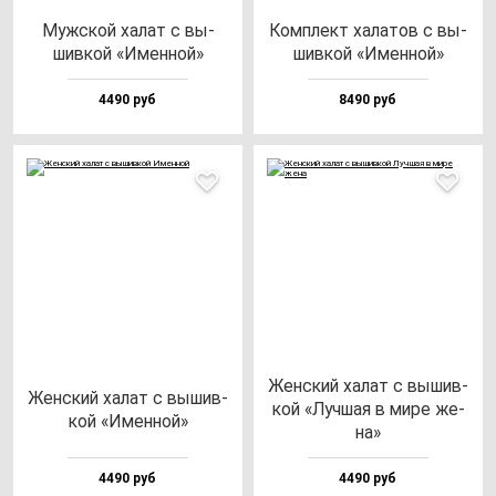
Муж­ской ха­лат с вы­
Ком­плект ха­ла­тов с вы­
шив­кой «Имен­ной»
шив­кой «Имен­ной»
4490 руб
8490 руб
Жен­ский ха­лат с вы­шив­
Жен­ский ха­лат с вы­шив­
кой «Луч­шая в ми­ре же­
кой «Имен­ной»
на»
4490 руб
4490 руб