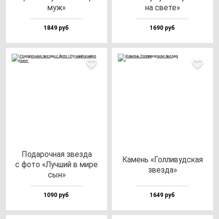
муж»
на све­те»
1849 руб
1690 руб
Пода­роч­ная звез­да
Камень «Гол­ли­вуд­ская
с фо­то «Луч­ший в ми­ре
звез­да»
сын»
1090 руб
1649 руб