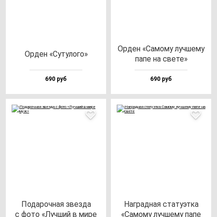
Орден «Само­му луч­ше­му
Орден «Суту­ло­го»
па­пе на све­те»
690 руб
690 руб
Пода­роч­ная звез­да
Наг­рад­ная ста­ту­эт­ка
с фо­то «Луч­ший в ми­ре
«Само­му луч­ше­му па­пе