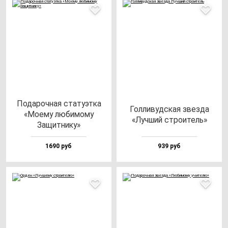
Пода­роч­ная ста­ту­эт­ка
Гол­ли­вуд­ская звез­да
«Моему лю­би­мо­му
«Луч­ший стро­итель»
Защит­ни­ку»
1690 руб
939 руб