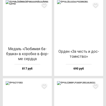
Медаль «Люби­мая ба­
Орден «За честь и дос­
буш­ка» в ко­роб­ке в фор­
то­инс­тво»
ме сер­дца
817 руб
690 руб