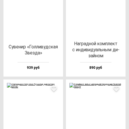
Наг­рад­ной ком­плект
Суве­нир «Гол­ли­вуд­ская
с ин­ди­ви­ду­аль­ным ди­
Звез­да»
зай­ном
939 руб
890 руб