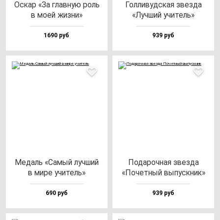
Оскар «За глав­ную роль
Гол­ли­вуд­ская звез­да
в моей жиз­ни»
«Луч­ший учи­тель»
1690 руб
939 руб
Медаль «Самый луч­ший
Пода­роч­ная звез­да
в ми­ре учи­тель»
«Почет­ный вы­пус­кник»
690 руб
939 руб