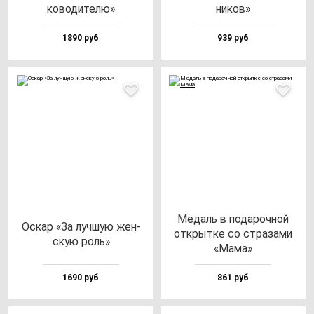
ко­во­ди­те­лю»
ни­ков»
1890 руб
939 руб
Медаль в по­да­роч­ной
Оскар «За луч­шую жен­
от­крыт­ке со стра­за­ми
скую роль»
«Мама»
1690 руб
861 руб