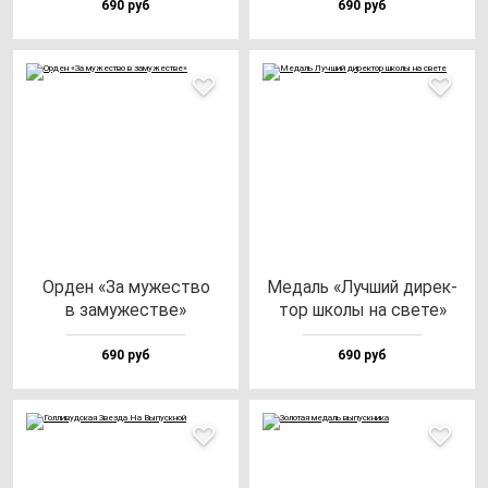
690 руб
690 руб
Орден «За му­жес­тво
Медаль «Луч­ший ди­рек­
в за­му­жес­тве»
тор шко­лы на све­те»
690 руб
690 руб