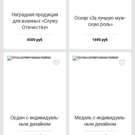
Наг­рад­ная про­дук­ция
Оскар «За луч­шую муж­
для во­ен­ных «Слу­жу
скую роль»
Оте­чес­тву»
4500 руб
1690 руб
Орден с ин­ди­ви­ду­аль­
Медаль с ин­ди­ви­ду­аль­
ным ди­зай­ном
ным ди­зай­ном