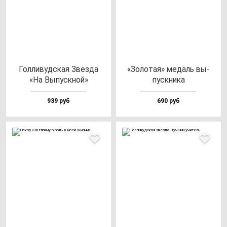
Гол­ли­вуд­ская Звез­да
«Золо­тая» ме­даль вы­
«На Выпус­кной»
пус­кни­ка
939 руб
690 руб