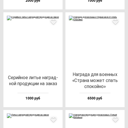
2000 руб
1000 руб
Наг­ра­да для во­ен­ных
Серий­ное литье наг­рад­
«Стра­на мо­жет спать
ной про­дук­ции на за­каз
спо­кой­но»
1000 руб
6500 руб