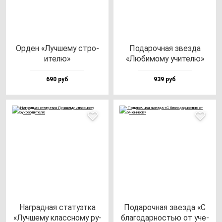
Орден «Луч­ше­му стро­
Пода­роч­ная звез­да
ите­лю»
«Люби­мо­му учи­те­лю»
690 руб
939 руб
Наг­рад­ная ста­ту­эт­ка
Пода­роч­ная звез­да «С
«Луч­ше­му клас­сно­му ру­
бла­го­дар­ностью от уче­