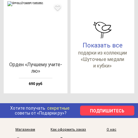
Показать все
по­дар­ки из кол­лек­ции
«Шуточ­ные ме­да­ли
Орден «Луч­ше­му учи­те­
и куб­ки»
лю»
690 руб
Хотите получать
секретные
ПОДПИШИТЕСЬ
советы от «Подарки.ру»?
Магазинам
Как оформить заказ
О нас