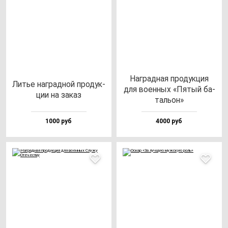
Наг­рад­ная про­дук­ция
Литье наг­рад­ной про­дук­
для во­ен­ных «Пятый ба­
ции на за­каз
таль­он»
1000 руб
4000 руб