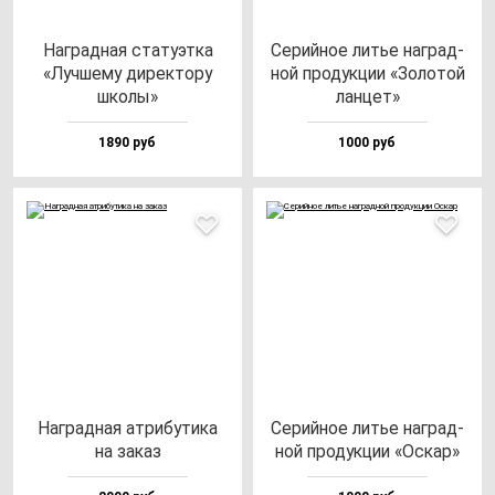
Наг­рад­ная ста­ту­эт­ка
Серий­ное литье наг­рад­
«Луч­ше­му ди­рек­то­ру
ной про­дук­ции «Золо­той
шко­лы»
лан­цет»
1890 руб
1000 руб
Наг­рад­ная ат­ри­бу­ти­ка
Серий­ное литье наг­рад­
на за­каз
ной про­дук­ции «Оскар»