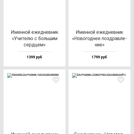
Имен­ной ежед­нев­ник
Имен­ной ежед­нев­ник
«Учи­те­лю с боль­шим
«Ново­год­нее поз­драв­ле­
сер­дцем»
ние»
1399 руб
1799 руб