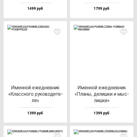
1499 руб
1799 руб
Имен­ной ежед­нев­ник
Имен­ной ежед­нев­ник
«Клас­сно­го ру­ко­во­ди­те­
«Пла­ны, де­лиш­ки и мыс­
ля»
лиш­ки»
1399 руб
1399 руб