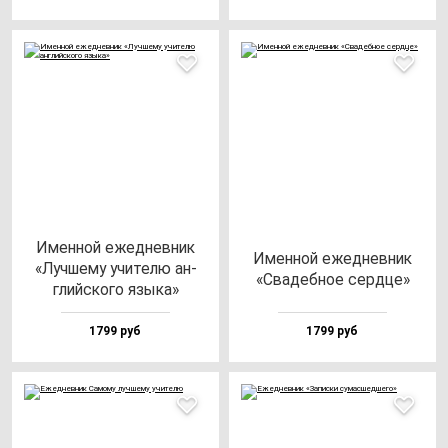
Имен­ной ежед­нев­ник
Имен­ной ежед­нев­ник
«Луч­ше­му учи­те­лю ан­
«Сва­деб­ное сер­дце»
глий­ско­го язы­ка»
1799 руб
1799 руб