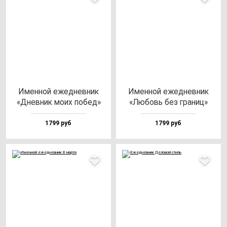
Имен­ной ежед­нев­ник
Имен­ной ежед­нев­ник
«Днев­ник мо­их по­бед»
«Любовь без гра­ниц»
1799 руб
1799 руб