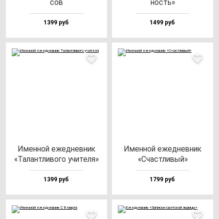
сов
ность»
1399 руб
1499 руб
Имен­ной ежед­нев­ник
Имен­ной ежед­нев­ник
«Талан­тли­во­го учи­те­ля»
«Счас­тли­вый»
1399 руб
1799 руб