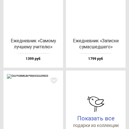
Ежед­нев­ник «Само­му
Ежед­нев­ник «Запис­ки
луч­ше­му учи­те­лю»
су­мас­шед­ше­го»
1399 руб
1799 руб
Показать все
по­дар­ки из кол­лек­ции