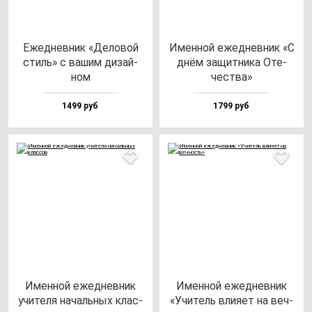
Ежед­нев­ник «Дело­вой
Имен­ной ежед­нев­ник «С
стиль» с ва­шим ди­зай­
днём за­щит­ни­ка Оте­
ном
чес­тва»
1499 руб
1799 руб
Имен­ной ежед­нев­ник
Имен­ной ежед­нев­ник
учи­те­ля на­чаль­ных клас­
«Учи­тель вли­яет на веч­