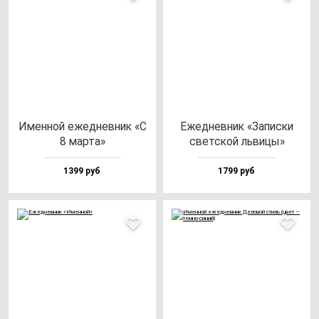
Имен­ной ежед­нев­ник «С
Ежед­нев­ник «Запис­ки
8 мар­та»
свет­ской ль­ви­цы»
1399 руб
1799 руб