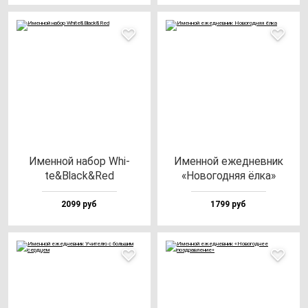
Имен­ной на­бор Whi­
Имен­ной ежед­нев­ник
te&Black&Red
«Ново­год­няя ёл­ка»
2099 руб
1799 руб