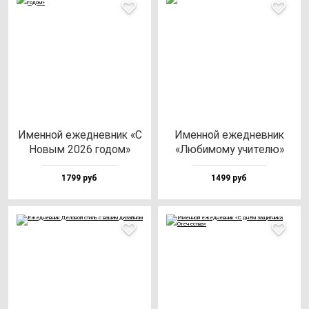
Имен­ной ежед­нев­ник «С
Имен­ной ежед­нев­ник
Новым 2026 го­дом»
«Люби­мо­му учи­те­лю»
1799 руб
1499 руб