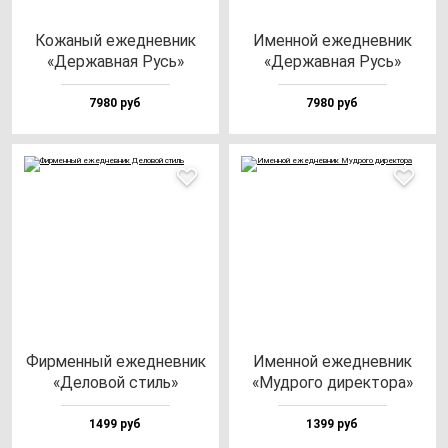
Кожа­ный ежед­нев­ник
Имен­ной ежед­нев­ник
«Дер­жав­ная Русь»
«Дер­жав­ная Русь»
7980 руб
7980 руб
Фир­мен­ный ежед­нев­ник
Имен­ной ежед­нев­ник
«Дело­вой стиль»
«Муд­ро­го ди­рек­то­ра»
1499 руб
1399 руб