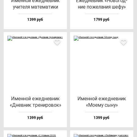
Имен­ной ежед­нев­ник
Ежед­нев­ник «Ново­год­
учи­те­ля ма­те­ма­ти­ки
ние по­же­ла­ния ше­фу»
1399 руб
1799 руб
Имен­ной ежед­нев­ник
Имен­ной ежед­нев­ник
«Днев­ник тре­ни­ро­вок»
«Моему сы­ну»
1399 руб
1399 руб