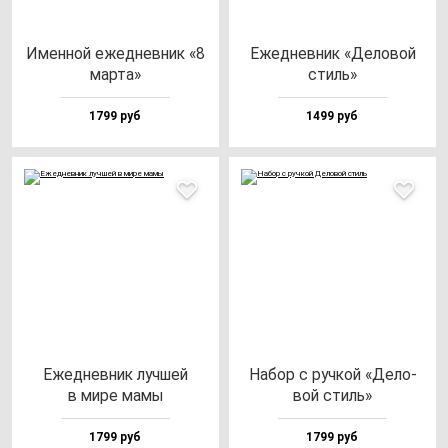
Имен­ной ежед­нев­ник «8
Ежед­нев­ник «Дело­вой
мар­та»
стиль»
1799 руб
1499 руб
Ежед­нев­ник луч­шей
Набор с руч­кой «Дело­
в ми­ре ма­мы
вой стиль»
1799 руб
1799 руб