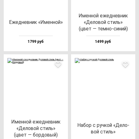
Имен­ной ежед­нев­ник
Ежед­нев­ник «Имен­ной»
«Дело­вой стиль»
(цвет — тем­но-си­ний)
1799 руб
1499 руб
Имен­ной ежед­нев­ник
Набор с руч­кой «Дело­
«Дело­вой стиль»
вой стиль»
(цвет — бор­до­вый)