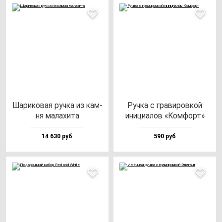
Шари­ко­вая руч­ка из кам­
Руч­ка с гра­ви­ров­кой
ня ма­ла­хи­та
ини­ци­алов «Ком­форт»
14 630 руб
590 руб