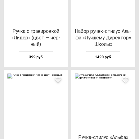
Руч­ка с гра­ви­ров­кой
Набор ру­чек-сти­лус Аль­
«Лидер» (цвет — чер­
фа «Луч­ше­му Дирек­то­ру
ный)
Шко­лы»
399 руб
1490 руб
Руч­ка-сти­лус «Аль­фа»