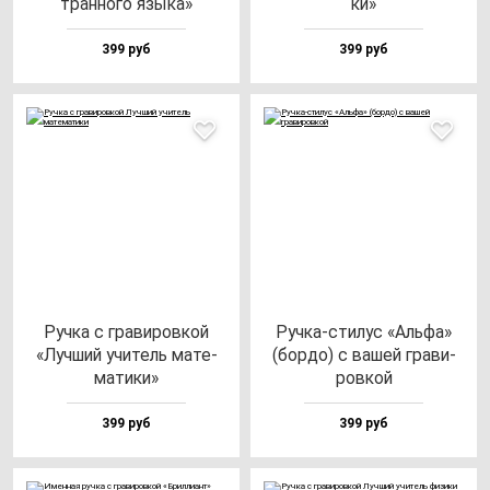
тран­но­го язы­ка»
ки»
399 руб
399 руб
Руч­ка с гра­ви­ров­кой
Руч­ка-сти­лус «Аль­фа»
«Луч­ший учи­тель ма­те­
(бор­до) с ва­шей гра­ви­
ма­ти­ки»
ров­кой
399 руб
399 руб