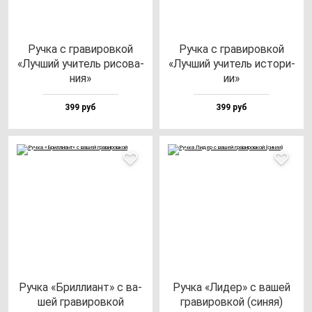
Руч­ка с гра­ви­ров­кой
Руч­ка с гра­ви­ров­кой
«Луч­ший учи­тель ри­со­ва­
«Луч­ший учи­тель ис­то­ри­
ния»
ии»
399 руб
399 руб
Руч­ка «Брил­ли­ант» с ва­
Руч­ка «Лидер» с ва­шей
шей гра­ви­ров­кой
гра­ви­ров­кой (си­няя)