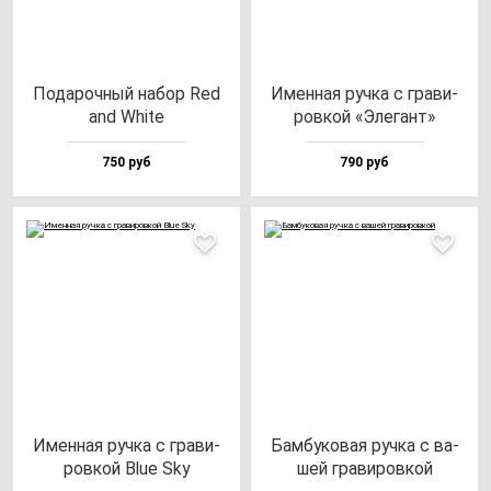
Пода­роч­ный на­бор Red
Имен­ная руч­ка с гра­ви­
and Whi­te
ров­кой «Эле­гант»
750 руб
790 руб
Имен­ная руч­ка с гра­ви­
Бам­бу­ко­вая руч­ка с ва­
ров­кой Blue Sky
шей гра­ви­ров­кой