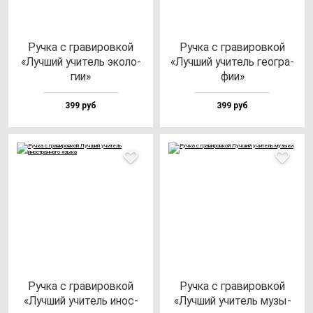
Руч­ка с гра­ви­ров­кой
Руч­ка с гра­ви­ров­кой
«Луч­ший учи­тель эко­ло­
«Луч­ший учи­тель ге­ог­ра­
гии»
фии»
399 руб
399 руб
Руч­ка с гра­ви­ров­кой
Руч­ка с гра­ви­ров­кой
«Луч­ший учи­тель инос­
«Луч­ший учи­тель му­зы­