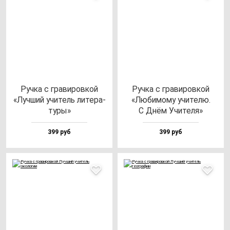
Руч­ка с гра­ви­ров­кой
Руч­ка с гра­ви­ров­кой
«Луч­ший учи­тель ли­те­ра­
«Люби­мо­му учи­те­лю.
ту­ры»
С Днём Учи­те­ля»
399 руб
399 руб