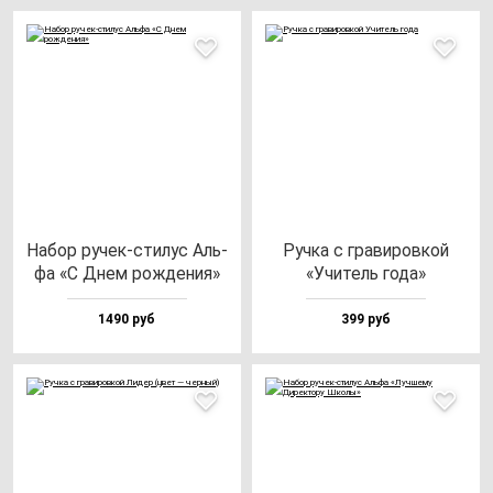
Набор ру­чек-сти­лус Аль­
Руч­ка с гра­ви­ров­кой
фа «С Днем рож­де­ния»
«Учи­тель го­да»
1490 руб
399 руб