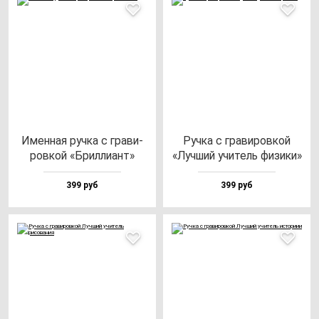
Имен­ная руч­ка с гра­ви­
Руч­ка с гра­ви­ров­кой
ров­кой «Брил­ли­ант»
«Луч­ший учи­тель фи­зи­ки»
399 руб
399 руб