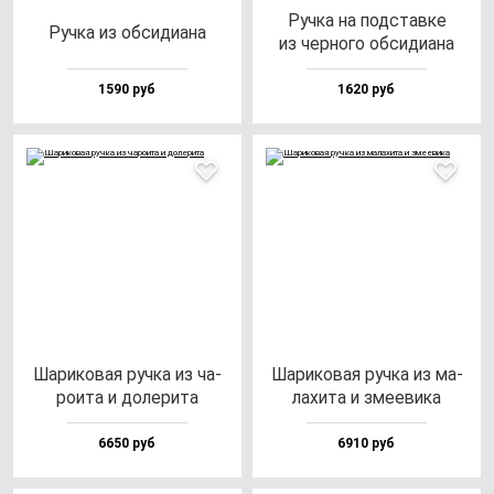
Руч­ка на под­став­ке
Руч­ка из об­си­ди­ана
из чер­но­го об­си­ди­ана
1590 руб
1620 руб
Шари­ко­вая руч­ка из ча­
Шари­ко­вая руч­ка из ма­
ро­ита и до­ле­ри­та
ла­хи­та и зме­еви­ка
6650 руб
6910 руб