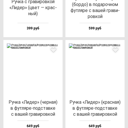
Руч­ка с гра­ви­ров­кой
(бор­до) в по­да­роч­ном
«Лидер» (цвет — крас­
фут­ля­ре с ва­шей гра­ви­
ный)
ров­кой
399 руб
599 руб
Руч­ка «Лидер» (чер­ная)
Руч­ка «Лидер» (крас­ная)
в фут­ля­ре-под­став­ке
в фут­ля­ре-под­став­ке
с ва­шей гра­ви­ров­кой
с ва­шей гра­ви­ров­кой
649 руб
649 руб