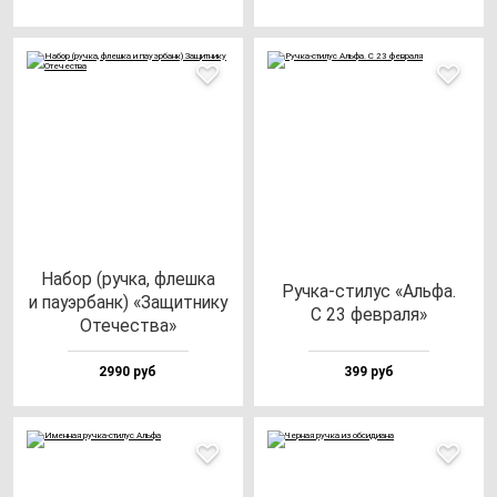
Набор (руч­ка, флеш­ка
Руч­ка-сти­лус «Аль­фа.
и па­уэр­банк) «Защит­ни­ку
С 23 фев­ра­ля»
Оте­чес­тва»
2990 руб
399 руб