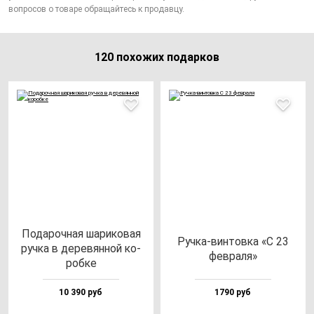
вопросов о товаре обращайтесь к продавцу.
120 похожих подарков
Пода­роч­ная ша­ри­ко­вая
Руч­ка-вин­тов­ка «С 23
руч­ка в де­ре­вян­ной ко­
фев­ра­ля»
роб­ке
10 390 руб
1790 руб