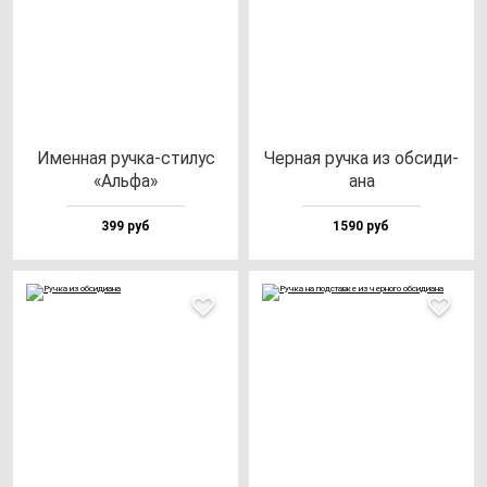
Имен­ная руч­ка-сти­лус
Чер­ная руч­ка из об­си­ди­
«Аль­фа»
ана
399 руб
1590 руб