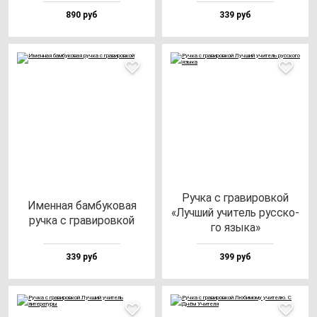
890 руб
339 руб
Руч­ка с гра­ви­ров­кой
Имен­ная бам­бу­ко­вая
«Луч­ший учи­тель рус­ско­
руч­ка с гра­ви­ров­кой
го язы­ка»
339 руб
399 руб