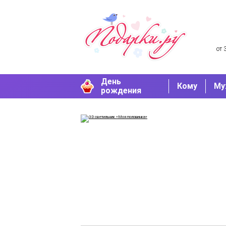
от 
День
Кому
Му
рождения