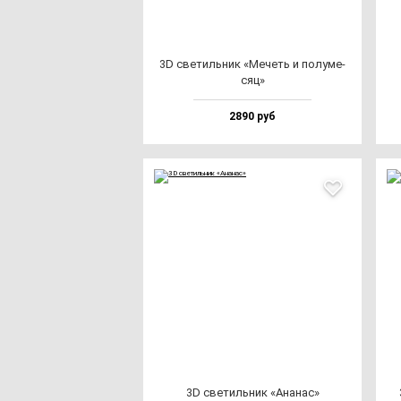
3D све­тиль­ник «Мечеть и по­лу­ме­
сяц»
2890 руб
3D све­тиль­ник «Ана­нас»