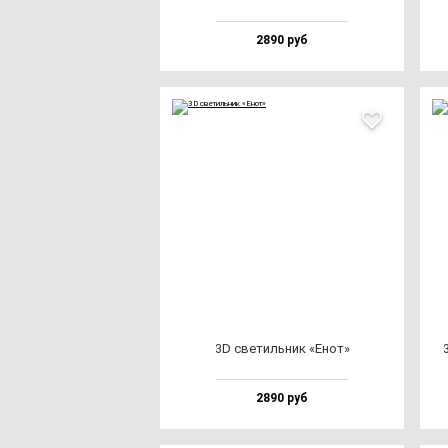
2890 руб
3D све­тиль­ник «Енот»
2890 руб