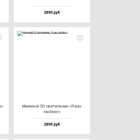
2890 руб
мо­
Имен­ной 3D све­тиль­ник «Я вас
люб­лю!»
2890 руб