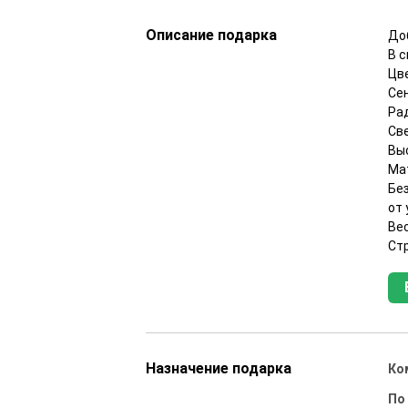
Описание подарка
До
В 
Цв
Се
Ра
Све
Выс
Мат
Бе
от
Вес
Ст
Назначение подарка
Ко
По