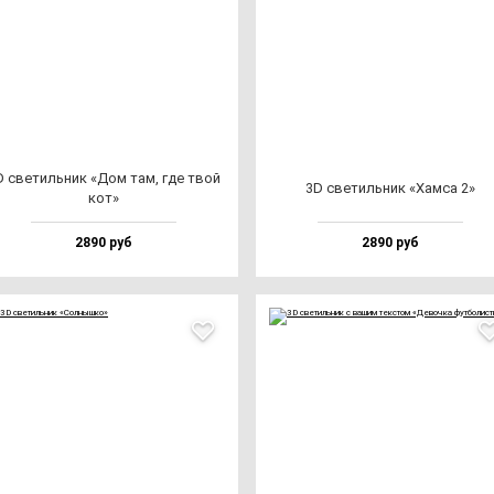
D све­тиль­ник «Дом там, где твой
3D све­тиль­ник «Хам­са 2»
кот»
2890 руб
2890 руб