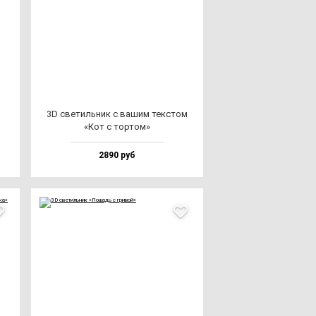
3D све­тиль­ник с ва­шим тек­стом
«Кот с тор­том»
2890 руб