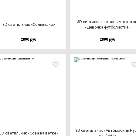
3D све­тиль­ник с ва­шим тек­сто
3D све­тиль­ник «Сол­ныш­ко»
«Девоч­ка фут­бо­лис­тка»
2890 руб
2890 руб
3D све­тиль­ник «Авто­мо­биль Hy
3D све­тиль­ник «Сова на вет­ке»
dai Cre­ta»