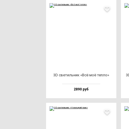
3D све­тиль­ник «Всё моё теп­ло»
3
2890 руб