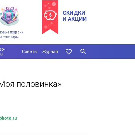
СКИДКИ
И АКЦИИ
ловые подарки
и сувениры
ер-
Советы
Журнал
сы
«Моя половинка»
photo.ru