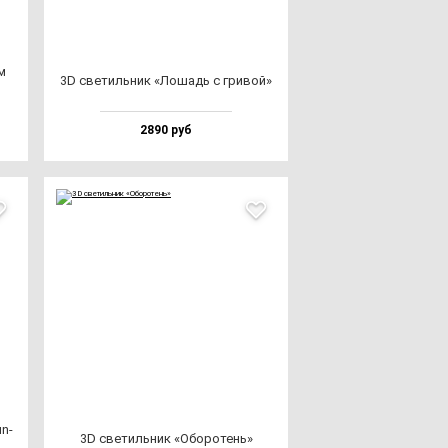
м
3D све­тиль­ник «Лошадь с гри­вой»
2890 руб
un­
3D све­тиль­ник «Обо­ро­тень»