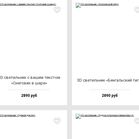
3D све­тиль­ник с ва­шим тек­стом
3D све­тиль­ник «Бен­галь­ский ти
«Сне­го­вик в ша­ре»
2890 руб
2890 руб