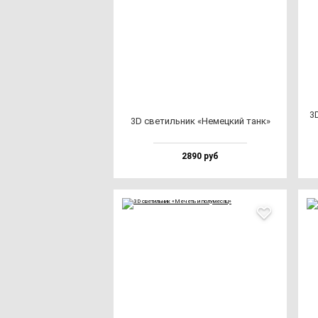
3
3D све­тиль­ник «Немец­кий танк»
2890 руб