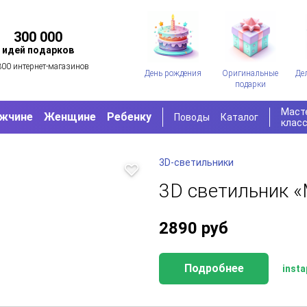
300 000
идей подарков
300 интернет-магазинов
День рождения
Оригинальные
Де
подарки
Маст
жчине
Женщине
Ребенку
Поводы
Каталог
клас
3D-светильники
3D светильник 
2890
руб
Подробнее
insta