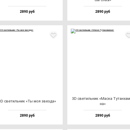
2890 руб
2890 руб
3D све­тиль­ник «Мас­ка Тутан­ха­
3D све­тиль­ник «Ты моя звез­да»
на»
2890 руб
2890 руб