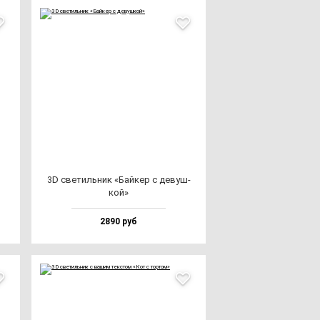
3D све­тиль­ник «Бай­кер с де­вуш­
кой»
2890 руб