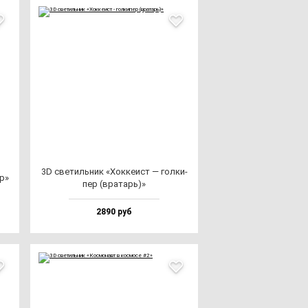
3D све­тиль­ник «Хок­ке­ист — гол­ки­
гр»
пер (вра­тарь)»
2890 руб