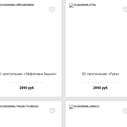
D све­тиль­ник «Эй­фе­ле­ва баш­ня»
3D све­тиль­ник «Руки»
2890 руб
2890 руб