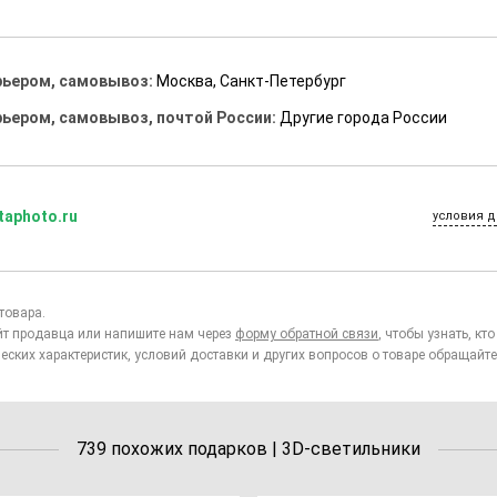
рьером, самовывоз:
Москва, Санкт-Петербург
рьером, самовывоз, почтой России:
Другие города России
taphoto.ru
условия д
товара.
йт продавца или напишите нам через
форму обратной связи
, чтобы узнать, к
еских характеристик, условий доставки и других вопросов о товаре обращайте
739 похожих подарков | 3D-светильники