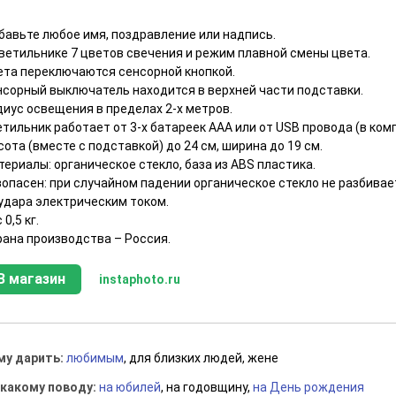
бавьте любое имя, поздравление или надпись.
светильнике 7 цветов свечения и режим плавной смены цвета.
ета переключаются сенсорной кнопкой.
нсорный выключатель находится в верхней части подставки.
диус освещения в пределах 2-х метров.
тильник работает от 3-х батареек ААА или от USB провода (в комп
ота (вместе с подставкой) до 24 см, ширина до 19 см.
ериалы: органическое стекло, база из ABS пластика.
зопасен: при случайном падении органическое стекло не разбивае
 удара электрическим током.
 0,5 кг.
рана производства – Россия.
В магазин
instaphoto.ru
му дарить:
любимым
, для близких людей, жене
 какому поводу:
на юбилей
, на годовщину,
на День рождения