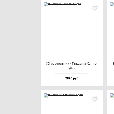
3D све­тиль­ник «Тык­ва на Хэл­ло­
уин»
2890 руб