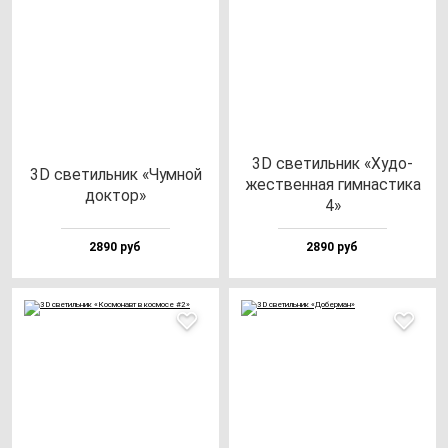
3D све­тиль­ник «Худо­
3D све­тиль­ник «Чум­ной
жес­твен­ная гим­нас­ти­ка
док­тор»
4»
2890 руб
2890 руб