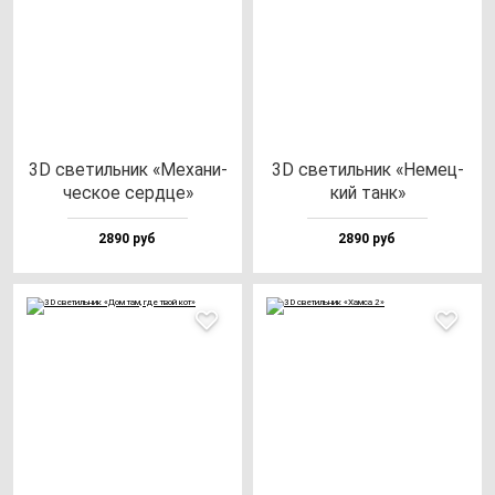
3D све­тиль­ник «Меха­ни­
3D све­тиль­ник «Немец­
чес­кое сер­дце»
кий танк»
2890 руб
2890 руб