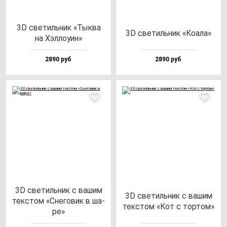
3D све­тиль­ник «Тык­ва
3D све­тиль­ник «Коала»
на Хэл­ло­уин»
2890 руб
2890 руб
3D све­тиль­ник с ва­шим
3D све­тиль­ник с ва­шим
тек­стом «Сне­го­вик в ша­
тек­стом «Кот с тор­том»
ре»