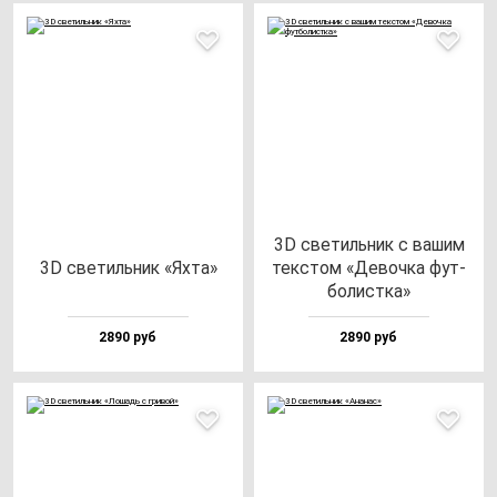
3D све­тиль­ник с ва­шим
3D све­тиль­ник «Яхта»
тек­стом «Девоч­ка фут­
бо­лис­тка»
2890 руб
2890 руб