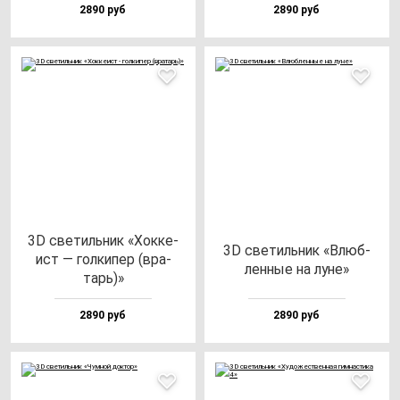
2890 руб
2890 руб
3D све­тиль­ник «Хок­ке­
3D све­тиль­ник «Влюб­
ист — гол­ки­пер (вра­
лен­ные на лу­не»
тарь)»
2890 руб
2890 руб