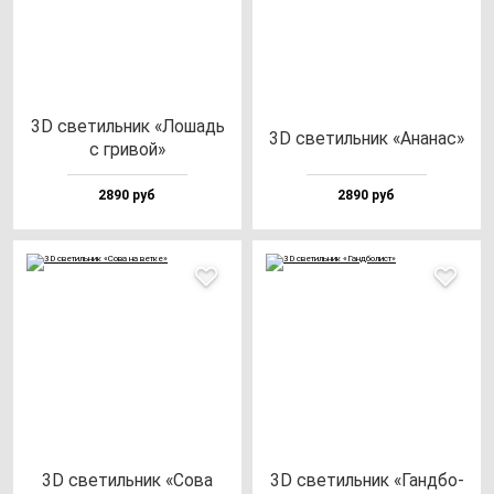
3D све­тиль­ник «Лошадь
3D све­тиль­ник «Ана­нас»
с гри­вой»
2890 руб
2890 руб
3D све­тиль­ник «Сова
3D све­тиль­ник «Ган­дбо­