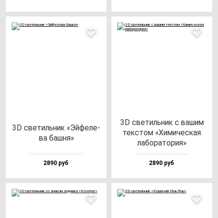
3D све­тиль­ник с ва­шим
3D све­тиль­ник «Эй­фе­ле­
тек­стом «Хими­чес­кая
ва баш­ня»
ла­бо­ра­то­рия»
2890 руб
2890 руб