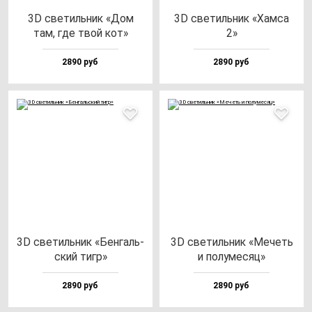
3D све­тиль­ник «Дом
3D све­тиль­ник «Хам­са
там, где твой кот»
2»
2890 руб
2890 руб
3D све­тиль­ник «Бен­галь­
3D све­тиль­ник «Мечеть
ский тигр»
и по­лу­ме­сяц»
2890 руб
2890 руб