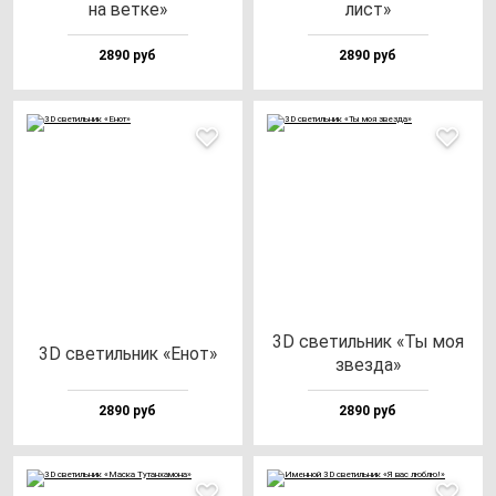
на вет­ке»
лист»
2890 руб
2890 руб
3D све­тиль­ник «Ты моя
3D све­тиль­ник «Енот»
звез­да»
2890 руб
2890 руб