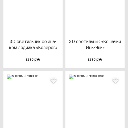
3D све­тиль­ник со зна­
3D све­тиль­ник «Коша­чий
ком зо­ди­ака «Козе­рог»
Инь-Янь»
2890 руб
2890 руб