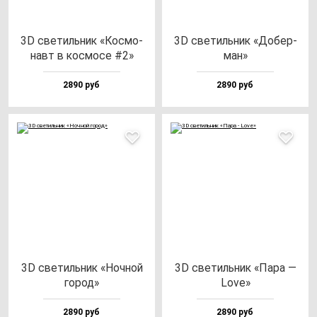
3D све­тиль­ник «Кос­мо­
3D све­тиль­ник «Добер­
навт в кос­мо­се #2»
ман»
2890 руб
2890 руб
3D све­тиль­ник «Ноч­ной
3D све­тиль­ник «Пара —
го­род»
Love»
2890 руб
2890 руб