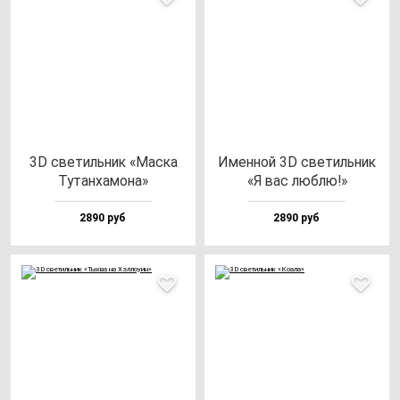
3D све­тиль­ник «Мас­ка
Имен­ной 3D све­тиль­ник
Тутан­ха­мо­на»
«Я вас люб­лю!»
2890 руб
2890 руб