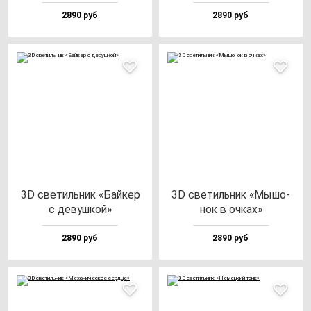
2890 руб
2890 руб
3D све­тиль­ник «Бай­кер
3D све­тиль­ник «Мышо­
с де­вуш­кой»
нок в оч­ках»
2890 руб
2890 руб