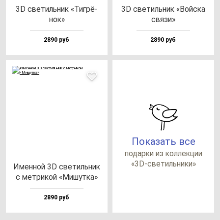
3D све­тиль­ник «Тиг­рё­
3D све­тиль­ник «Вой­ска
нок»
свя­зи»
2890 руб
2890 руб
Показать все
по­дар­ки из кол­лек­ции
«3D-све­тиль­ни­ки»
Имен­ной 3D све­тиль­ник
с мет­ри­кой «Мишут­ка»
2890 руб