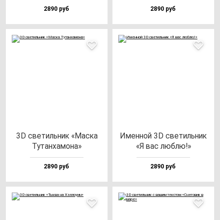
2890 руб
2890 руб
3D све­тиль­ник «Мас­ка
Имен­ной 3D све­тиль­ник
Тутан­ха­мо­на»
«Я вас люб­лю!»
2890 руб
2890 руб