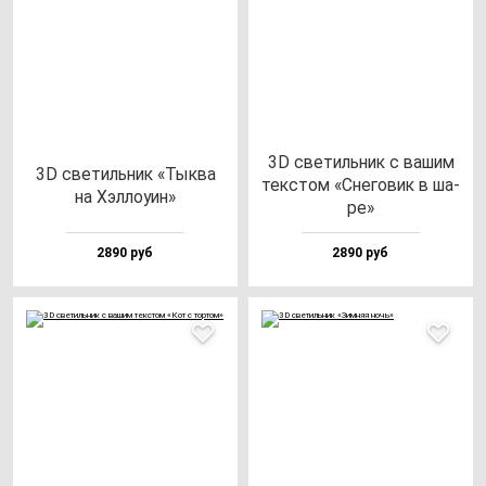
3D све­тиль­ник с ва­шим
3D све­тиль­ник «Тык­ва
тек­стом «Сне­го­вик в ша­
на Хэл­ло­уин»
ре»
2890 руб
2890 руб