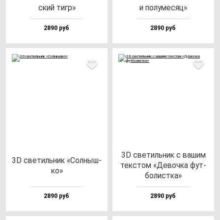
ский тигр»
и по­лу­ме­сяц»
2890 руб
2890 руб
3D све­тиль­ник с ва­шим
3D све­тиль­ник «Сол­ныш­
тек­стом «Девоч­ка фут­
ко»
бо­лис­тка»
2890 руб
2890 руб