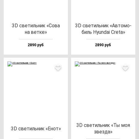
3D све­тиль­ник «Сова
3D све­тиль­ник «Авто­мо­
на вет­ке»
биль Hyun­dai Cre­ta»
2890 руб
2890 руб
3D све­тиль­ник «Ты моя
3D све­тиль­ник «Енот»
звез­да»