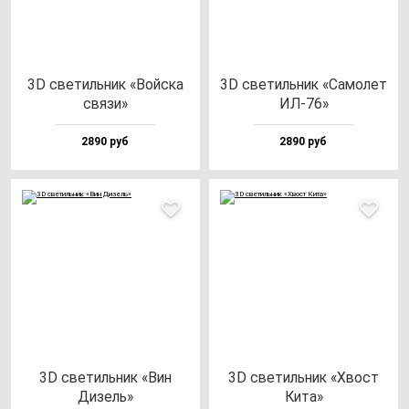
3D све­тиль­ник «Вой­ска
3D све­тиль­ник «Само­лет
свя­зи»
ИЛ-76»
2890 руб
2890 руб
3D све­тиль­ник «Вин
3D све­тиль­ник «Хвост
Дизель»
Кита»