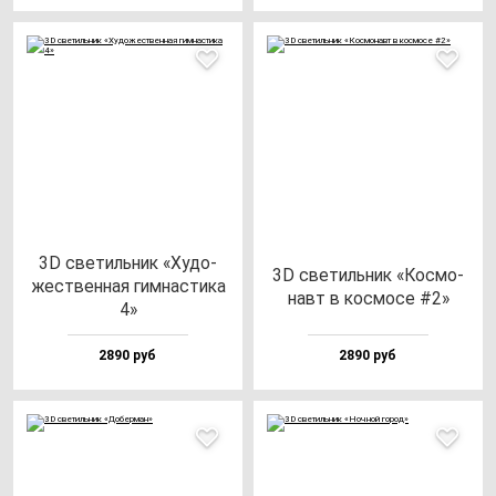
3D све­тиль­ник «Худо­
3D све­тиль­ник «Кос­мо­
жес­твен­ная гим­нас­ти­ка
навт в кос­мо­се #2»
4»
2890 руб
2890 руб