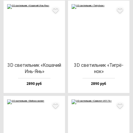
3D све­тиль­ник «Коша­чий
3D све­тиль­ник «Тиг­рё­
Инь-Янь»
нок»
2890 руб
2890 руб