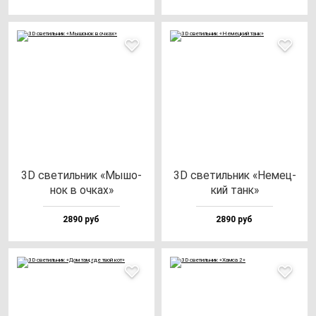
3D све­тиль­ник «Мышо­
3D све­тиль­ник «Немец­
нок в оч­ках»
кий танк»
2890 руб
2890 руб