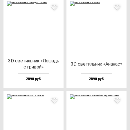
3D све­тиль­ник «Лошадь
3D све­тиль­ник «Ана­нас»
с гри­вой»
2890 руб
2890 руб