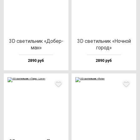
3D све­тиль­ник «Добер­
3D све­тиль­ник «Ноч­ной
ман»
го­род»
2890 руб
2890 руб