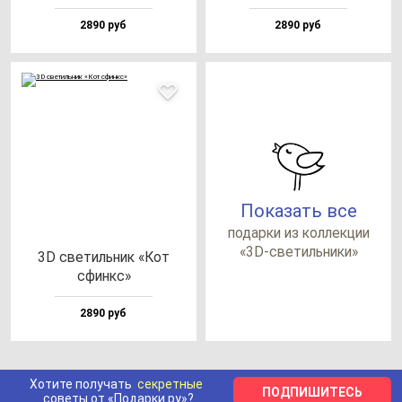
2890 руб
2890 руб
Показать все
по­дар­ки из кол­лек­ции
«3D-све­тиль­ни­ки»
3D све­тиль­ник «Кот
сфинкс»
2890 руб
Хотите получать
секретные
ПОДПИШИТЕСЬ
советы от «Подарки.ру»?