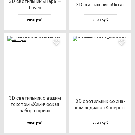
3D све­тиль­ник «Пара —
3D све­тиль­ник «Яхта»
Love»
2890 руб
2890 руб
3D све­тиль­ник с ва­шим
3D све­тиль­ник со зна­
тек­стом «Хими­чес­кая
ком зо­ди­ака «Козе­рог»
ла­бо­ра­то­рия»
2890 руб
2890 руб