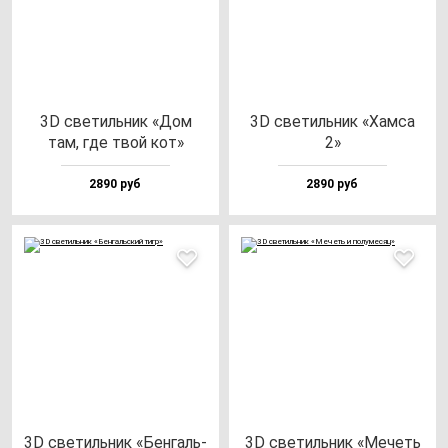
3D све­тиль­ник «Дом
3D све­тиль­ник «Хам­са
там, где твой кот»
2»
2890 руб
2890 руб
3D све­тиль­ник «Бен­галь­
3D све­тиль­ник «Мечеть