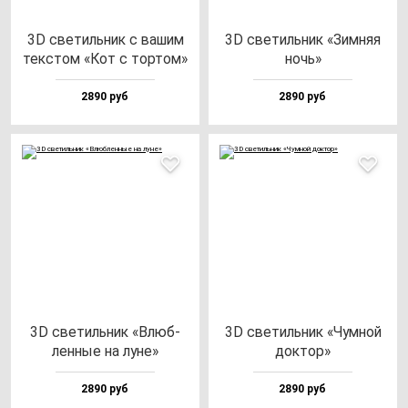
3D све­тиль­ник с ва­шим
3D све­тиль­ник «Зим­няя
тек­стом «Кот с тор­том»
ночь»
2890 руб
2890 руб
3D све­тиль­ник «Влюб­
3D све­тиль­ник «Чум­ной
лен­ные на лу­не»
док­тор»
2890 руб
2890 руб