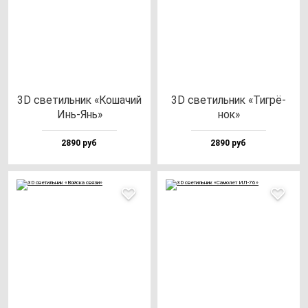
3D све­тиль­ник «Коша­чий
3D све­тиль­ник «Тиг­рё­
Инь-Янь»
нок»
2890 руб
2890 руб