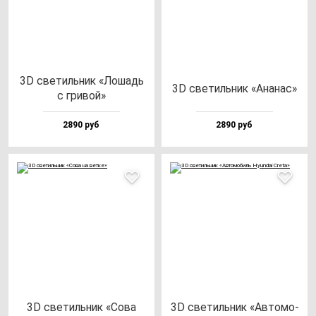
3D све­тиль­ник «Лошадь
3D све­тиль­ник «Ана­нас»
с гри­вой»
2890 руб
2890 руб
3D све­тиль­ник «Сова
3D све­тиль­ник «Авто­мо­