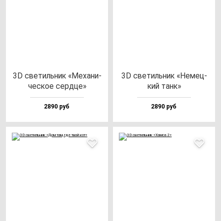
3D све­тиль­ник «Меха­ни­
3D све­тиль­ник «Немец­
чес­кое сер­дце»
кий танк»
2890 руб
2890 руб