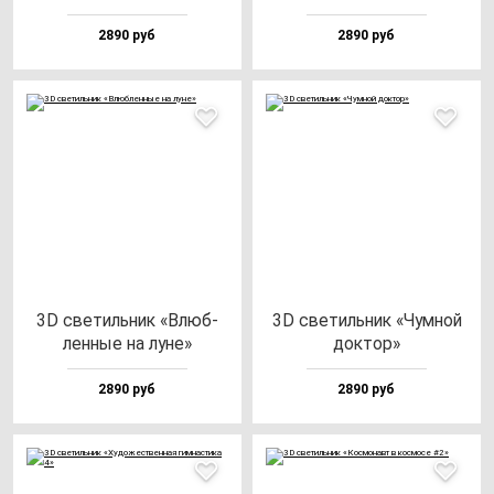
2890 руб
2890 руб
3D све­тиль­ник «Влюб­
3D све­тиль­ник «Чум­ной
лен­ные на лу­не»
док­тор»
2890 руб
2890 руб