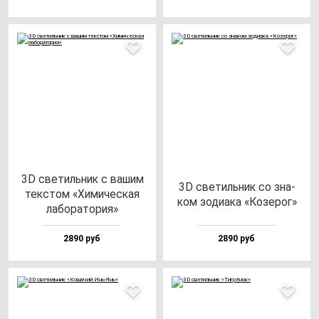
3D све­тиль­ник с ва­шим
3D све­тиль­ник со зна­
тек­стом «Хими­чес­кая
ком зо­ди­ака «Козе­рог»
ла­бо­ра­то­рия»
2890 руб
2890 руб