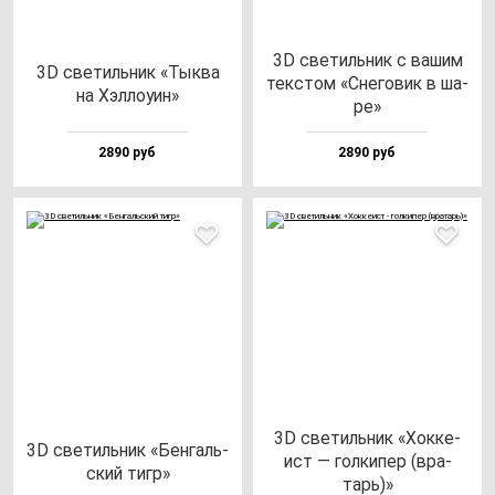
3D све­тиль­ник с ва­шим
3D све­тиль­ник «Тык­ва
тек­стом «Сне­го­вик в ша­
на Хэл­ло­уин»
ре»
2890 руб
2890 руб
3D све­тиль­ник «Хок­ке­
3D све­тиль­ник «Бен­галь­
ист — гол­ки­пер (вра­
ский тигр»
тарь)»