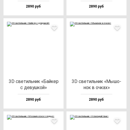
2890 руб
2890 руб
3D све­тиль­ник «Бай­кер
3D све­тиль­ник «Мышо­
с де­вуш­кой»
нок в оч­ках»
2890 руб
2890 руб