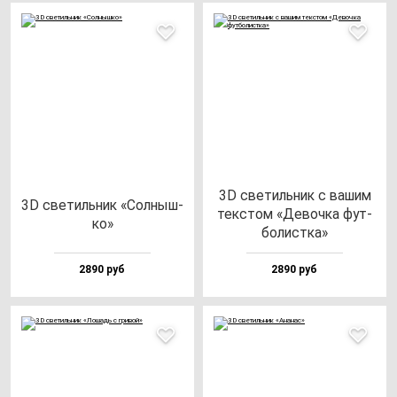
3D све­тиль­ник с ва­шим
3D све­тиль­ник «Сол­ныш­
тек­стом «Девоч­ка фут­
ко»
бо­лис­тка»
2890 руб
2890 руб