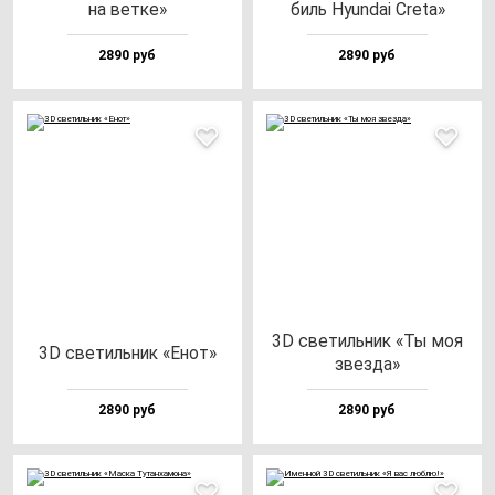
на вет­ке»
биль Hyun­dai Cre­ta»
2890 руб
2890 руб
3D све­тиль­ник «Ты моя
3D све­тиль­ник «Енот»
звез­да»
2890 руб
2890 руб