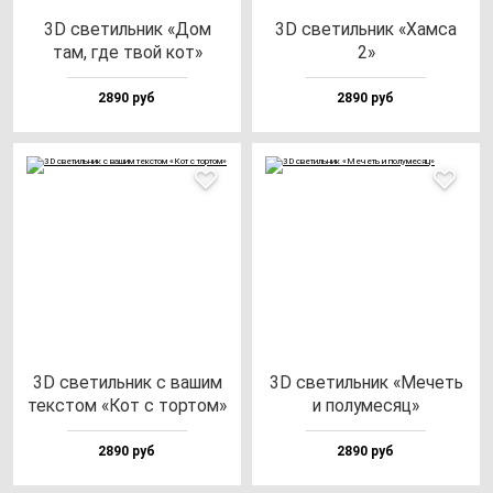
3D све­тиль­ник «Дом
3D све­тиль­ник «Хам­са
там, где твой кот»
2»
2890 руб
2890 руб
3D све­тиль­ник с ва­шим
3D све­тиль­ник «Мечеть
тек­стом «Кот с тор­том»
и по­лу­ме­сяц»
2890 руб
2890 руб