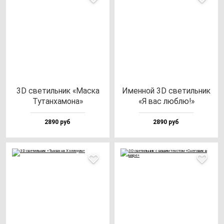
3D све­тиль­ник «Мас­ка
Имен­ной 3D све­тиль­ник
Тутан­ха­мо­на»
«Я вас люб­лю!»
2890 руб
2890 руб