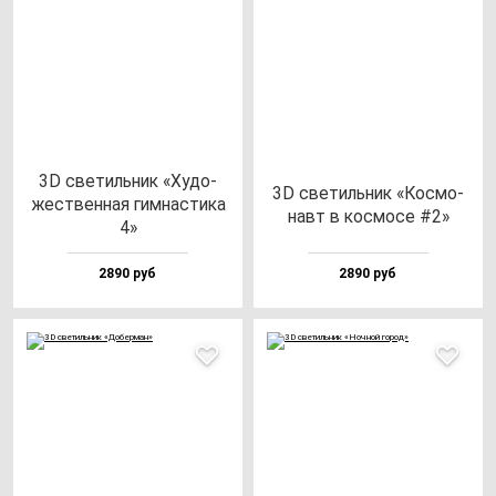
3D све­тиль­ник «Худо­
3D све­тиль­ник «Кос­мо­
жес­твен­ная гим­нас­ти­ка
навт в кос­мо­се #2»
4»
2890 руб
2890 руб