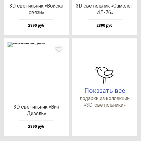
3D све­тиль­ник «Вой­ска
3D све­тиль­ник «Само­лет
свя­зи»
ИЛ-76»
2890 руб
2890 руб
Показать все
по­дар­ки из кол­лек­ции
«3D-све­тиль­ни­ки»
3D све­тиль­ник «Вин
Дизель»
2890 руб