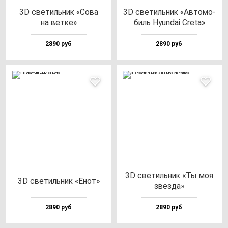
3D све­тиль­ник «Сова
3D све­тиль­ник «Авто­мо­
на вет­ке»
биль Hyun­dai Cre­ta»
2890 руб
2890 руб
3D све­тиль­ник «Ты моя
3D све­тиль­ник «Енот»
звез­да»
2890 руб
2890 руб