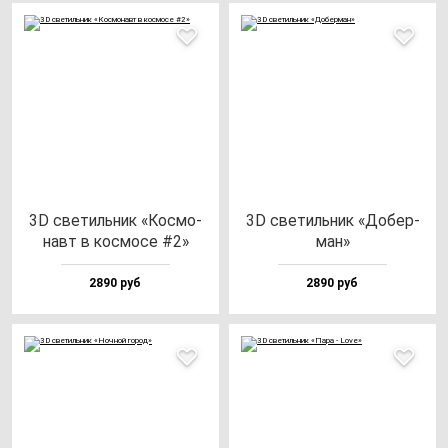
3D све­тиль­ник «Кос­мо­
3D све­тиль­ник «Добер­
навт в кос­мо­се #2»
ман»
2890 руб
2890 руб