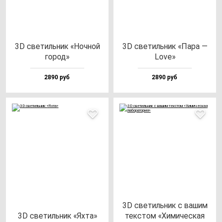
3D све­тиль­ник «Ноч­ной
3D све­тиль­ник «Пара —
го­род»
Love»
2890 руб
2890 руб
3D све­тиль­ник с ва­шим
3D све­тиль­ник «Яхта»
тек­стом «Хими­чес­кая