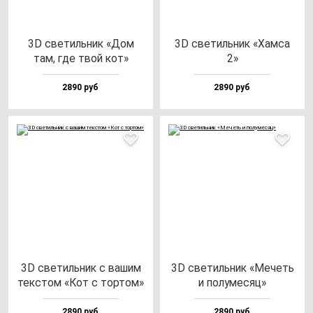
3D све­тиль­ник «Дом
3D све­тиль­ник «Хам­са
там, где твой кот»
2»
2890 руб
2890 руб
3D све­тиль­ник с ва­шим
3D све­тиль­ник «Мечеть
тек­стом «Кот с тор­том»
и по­лу­ме­сяц»
2890 руб
2890 руб