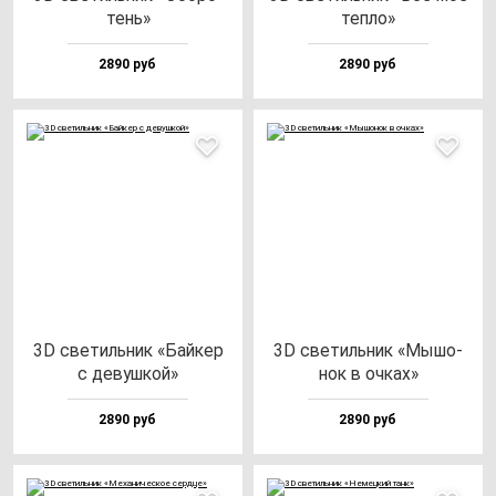
тень»
теп­ло»
2890 руб
2890 руб
3D све­тиль­ник «Бай­кер
3D све­тиль­ник «Мышо­
с де­вуш­кой»
нок в оч­ках»
2890 руб
2890 руб