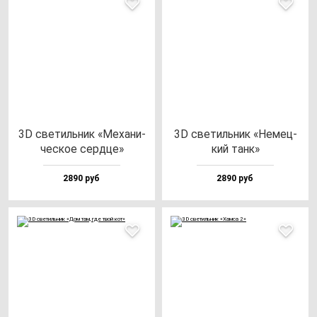
3D све­тиль­ник «Меха­ни­
3D све­тиль­ник «Немец­
чес­кое сер­дце»
кий танк»
2890 руб
2890 руб