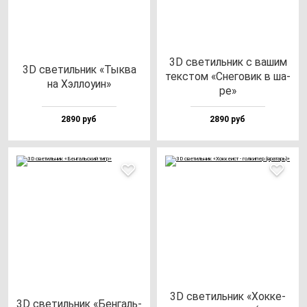
3D све­тиль­ник с ва­шим
3D све­тиль­ник «Тык­ва
тек­стом «Сне­го­вик в ша­
на Хэл­ло­уин»
ре»
2890 руб
2890 руб
3D све­тиль­ник «Хок­ке­
3D све­тиль­ник «Бен­галь­