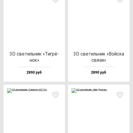
3D све­тиль­ник «Тиг­рё­
3D све­тиль­ник «Вой­ска
нок»
свя­зи»
2890 руб
2890 руб