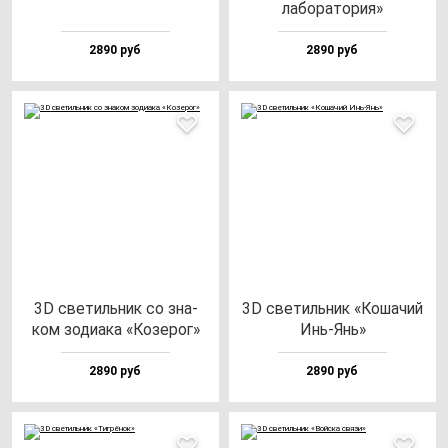
ла­бо­ра­то­рия»
2890 руб
2890 руб
3D све­тиль­ник со зна­
3D све­тиль­ник «Коша­чий
ком зо­ди­ака «Козе­рог»
Инь-Янь»
2890 руб
2890 руб