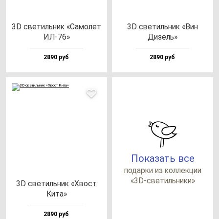
3D све­тиль­ник «Само­лет
3D све­тиль­ник «Вин
ИЛ-76»
Дизель»
2890 руб
2890 руб
Показать все
по­дар­ки из кол­лек­ции
«3D-све­тиль­ни­ки»
3D све­тиль­ник «Хвост
Кита»
2890 руб