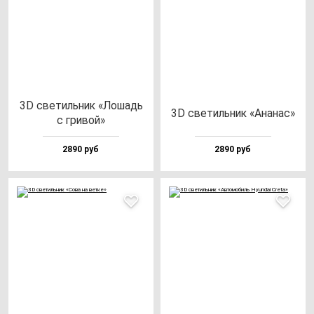
3D све­тиль­ник «Лошадь
3D све­тиль­ник «Ана­нас»
с гри­вой»
2890 руб
2890 руб