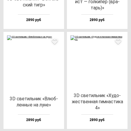
ист — гол­ки­пер (вра­
ский тигр»
тарь)»
2890 руб
2890 руб
3D све­тиль­ник «Худо­
3D све­тиль­ник «Влюб­
жес­твен­ная гим­нас­ти­ка
лен­ные на лу­не»
4»
2890 руб
2890 руб