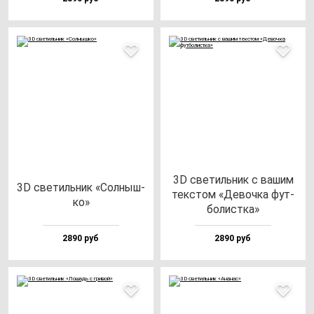
3D све­тиль­ник с ва­шим
3D све­тиль­ник «Сол­ныш­
тек­стом «Девоч­ка фут­
ко»
бо­лис­тка»
2890 руб
2890 руб