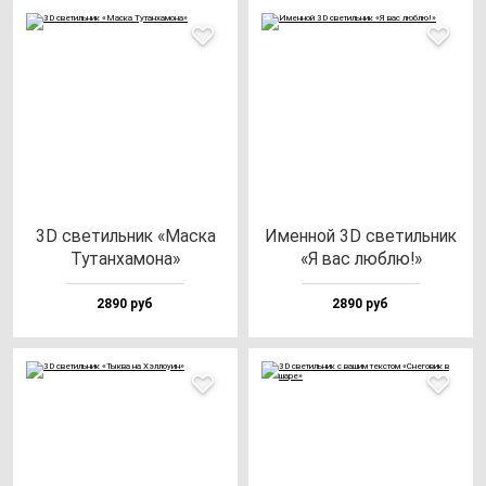
3D све­тиль­ник «Мас­ка
Имен­ной 3D све­тиль­ник
Тутан­ха­мо­на»
«Я вас люб­лю!»
2890 руб
2890 руб