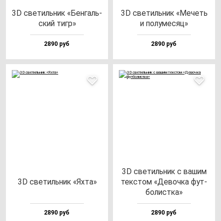
3D све­тиль­ник «Бен­галь­
3D све­тиль­ник «Мечеть
ский тигр»
и по­лу­ме­сяц»
2890 руб
2890 руб
3D све­тиль­ник с ва­шим
3D све­тиль­ник «Яхта»
тек­стом «Девоч­ка фут­
бо­лис­тка»
2890 руб
2890 руб