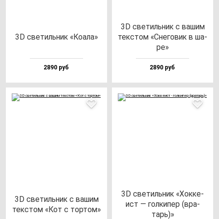
3D све­тиль­ник с ва­шим
3D све­тиль­ник «Коала»
тек­стом «Сне­го­вик в ша­
ре»
2890 руб
2890 руб
3D све­тиль­ник «Хок­ке­
3D све­тиль­ник с ва­шим
ист — гол­ки­пер (вра­
тек­стом «Кот с тор­том»
тарь)»