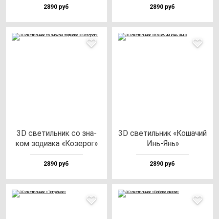
2890 руб
2890 руб
3D све­тиль­ник со зна­
3D све­тиль­ник «Коша­чий
ком зо­ди­ака «Козе­рог»
Инь-Янь»
2890 руб
2890 руб