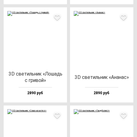
3D све­тиль­ник «Лошадь
3D све­тиль­ник «Ана­нас»
с гри­вой»
2890 руб
2890 руб