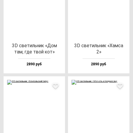
3D све­тиль­ник «Дом
3D све­тиль­ник «Хам­са
там, где твой кот»
2»
2890 руб
2890 руб