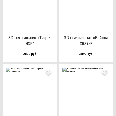
3D све­тиль­ник «Тиг­рё­
3D све­тиль­ник «Вой­ска
нок»
свя­зи»
2890 руб
2890 руб