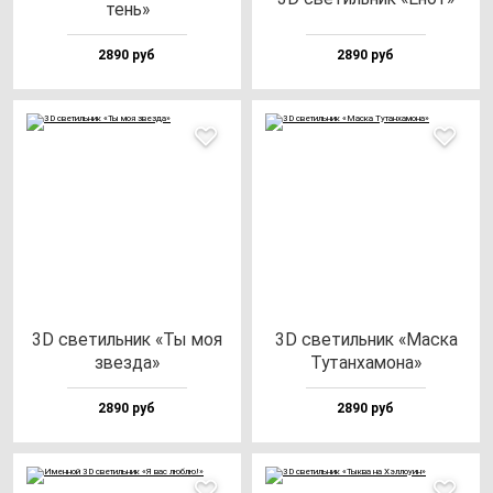
тень»
2890 руб
2890 руб
3D све­тиль­ник «Ты моя
3D све­тиль­ник «Мас­ка
звез­да»
Тутан­ха­мо­на»
2890 руб
2890 руб