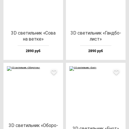
3D све­тиль­ник «Сова
3D све­тиль­ник «Ган­дбо­
на вет­ке»
лист»
2890 руб
2890 руб
3D све­тиль­ник «Обо­ро­
3D све­тиль­ник «Енот»