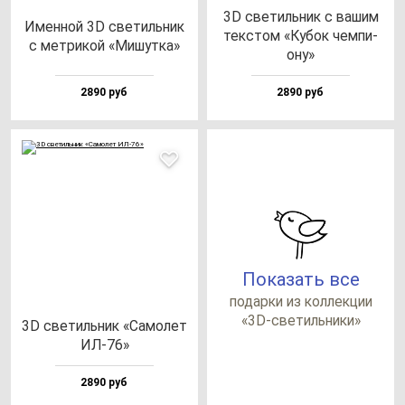
3D све­тиль­ник с ва­шим
Имен­ной 3D све­тиль­ник
тек­стом «Кубок чем­пи­
с мет­ри­кой «Мишут­ка»
ону»
2890 руб
2890 руб
Показать все
по­дар­ки из кол­лек­ции
«3D-све­тиль­ни­ки»
3D све­тиль­ник «Само­лет
ИЛ-76»
2890 руб