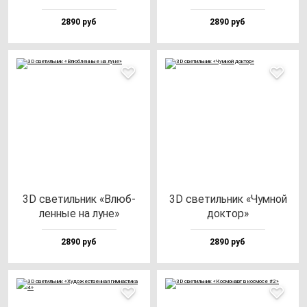
2890 руб
2890 руб
3D све­тиль­ник «Влюб­
3D све­тиль­ник «Чум­ной
лен­ные на лу­не»
док­тор»
2890 руб
2890 руб