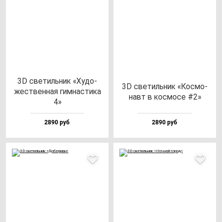
3D све­тиль­ник «Худо­
3D све­тиль­ник «Кос­мо­
жес­твен­ная гим­нас­ти­ка
навт в кос­мо­се #2»
4»
2890 руб
2890 руб