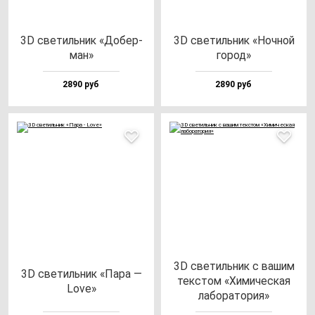
3D све­тиль­ник «Добер­
3D све­тиль­ник «Ноч­ной
ман»
го­род»
2890 руб
2890 руб
3D све­тиль­ник с ва­шим
3D све­тиль­ник «Пара —
тек­стом «Хими­чес­кая
Love»
ла­бо­ра­то­рия»