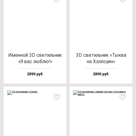
Имен­ной 3D све­тиль­ник
3D све­тиль­ник «Тык­ва
«Я вас люб­лю!»
на Хэл­ло­уин»
2890 руб
2890 руб