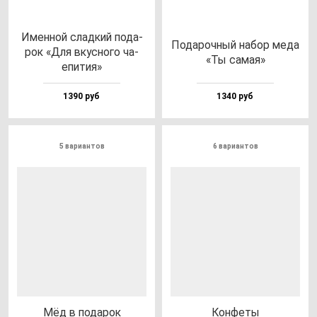
Имен­ной слад­кий по­да­
Пода­роч­ный на­бор ме­да
рок «Для вкус­но­го ча­
«Ты са­мая»
епи­тия»
1390 руб
1340 руб
5 вариантов
6 вариантов
Мёд в по­да­рок
Кон­фе­ты