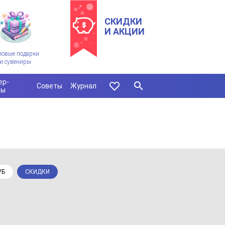
СКИДКИ
И АКЦИИ
ловые подарки
и сувениры
ер-
Советы
Журнал
сы
УБ
СКИДКИ