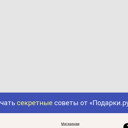
учать
секретные
советы от «Подарки.р
Магазинам