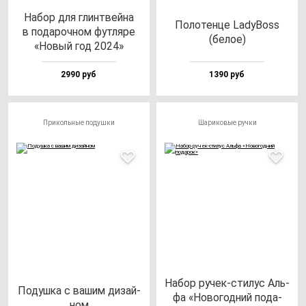
Набор для глин­твей­на
Поло­тен­це LadyBoss
в по­да­роч­ном фут­ля­ре
(бе­лое)
«Новый год 2024»
2990 руб
1390 руб
Прикольные подушки
Шариковые ручки
Набор ру­чек-сти­лус Аль­
Подуш­ка с ва­шим ди­зай­
фа «Ново­год­ний по­да­
ном