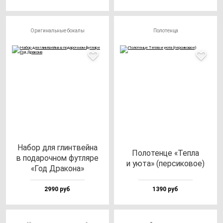
Оригинальные бокалы
Полотенца
Набор для глин­твей­на
Поло­тен­це «Теп­ла
в по­да­роч­ном фут­ля­ре
и уюта» (пер­си­ко­вое)
«Год Дра­ко­на»
2990 руб
1390 руб