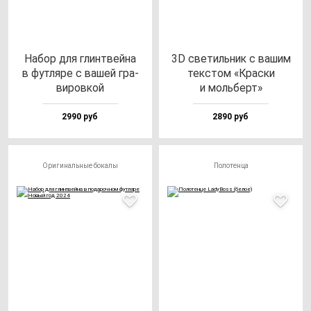
Набор для глин­твей­на
3D све­тиль­ник с ва­шим
в фут­ля­ре с ва­шей гра­
тек­стом «Крас­ки
ви­ров­кой
и моль­берт»
2990 руб
2890 руб
Оригинальные бокалы
Полотенца