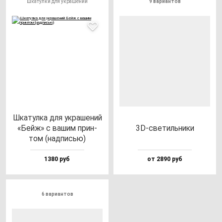
Шкатулки для украшений
9 вариантов
Шка­тул­ка для ук­ра­ше­ний
«Бейж» с ва­шим прин­
3D-све­тиль­ни­ки
том (над­писью)
1380 руб
от 2890 руб
6 вариантов