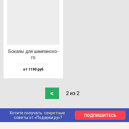
Бока­лы для шам­пан­ско­
го
от 1190 руб
<
2 из 2
Хотите получать
секретные
ПОДПИШИТЕСЬ
советы от «Подарки.ру»?