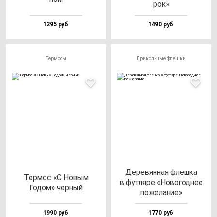
рок»
1295 руб
1490 руб
Термосы
Прикольные флешки
Дере­вян­ная флеш­ка
Тер­мос «С Новым
в фут­ля­ре «Ново­год­нее
Годом» чер­ный
по­же­ла­ние»
1990 руб
1770 руб