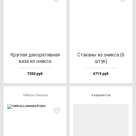
Круг­лая де­ко­ра­тив­ная
Ста­ка­ны из оник­са (6
ва­за из оник­са
штук)
7350 руб
4719 руб
Наборы стаканов
6 вариантов