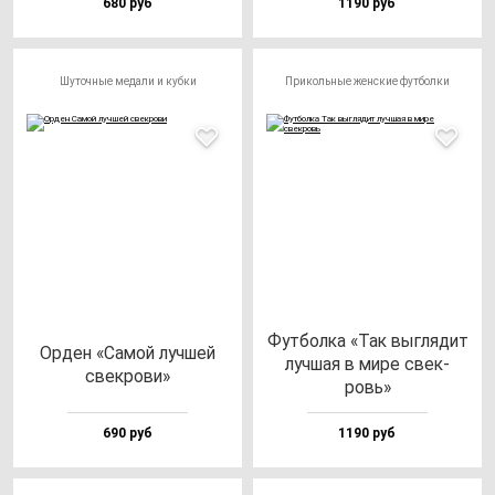
680 руб
1190 руб
Шуточные медали и кубки
Прикольные женские футболки
Фут­бол­ка «Так выг­ля­дит
Орден «Самой луч­шей
луч­шая в ми­ре свек­
свек­ро­ви»
ровь»
690 руб
1190 руб