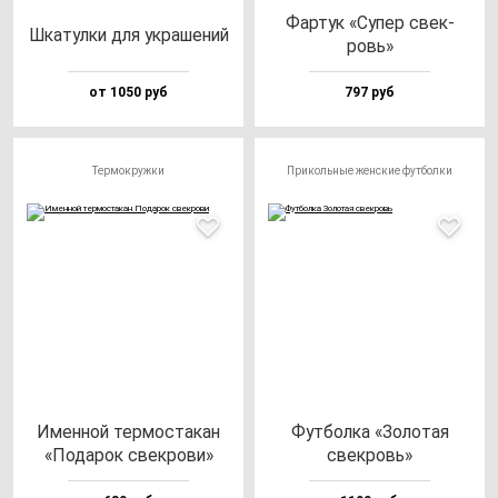
Фар­тук «Супер свек­
Шка­тул­ки для ук­ра­ше­ний
ровь»
от 1050 руб
797 руб
Термокружки
Прикольные женские футболки
Имен­ной тер­мос­та­кан
Фут­бол­ка «Золо­тая
«Пода­рок свек­ро­ви»
свек­ровь»