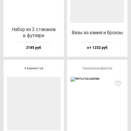
Набор из 2 ста­ка­нов
Вазы из кам­ня и брон­зы
в фут­ля­ре
2185 руб
от 1232 руб
6 вариантов
Прикольные фартуки