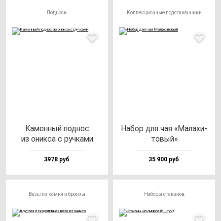
Подносы
Коллекционные подстаканники
Камен­ный под­нос
Набор для чая «Мала­хи­
из оник­са с руч­ка­ми
то­вый»
3978 руб
35 900 руб
Вазы из камня и бронзы
Наборы стаканов