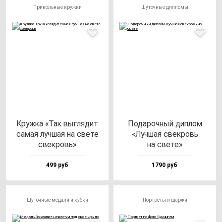
Прикольные кружки
Шуточные дипломы
Круж­ка «Так выг­ля­дит
Пода­роч­ный дип­лом
са­мая луч­шая на све­те
«Луч­шая свек­ровь
свек­ровь»
на све­те»
499 руб
1790 руб
Шуточные медали и кубки
Портреты и шаржи