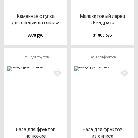
Камен­ная ступ­ка
Мала­хи­то­вый ла­рец
для спе­ций из оник­са
«Квад­рат»
3370 руб
31 800 руб
Вазы для фруктов
Вазы для фруктов
Ваза для фрук­тов
Ваза для фрук­тов
на нож­ке
из оник­са