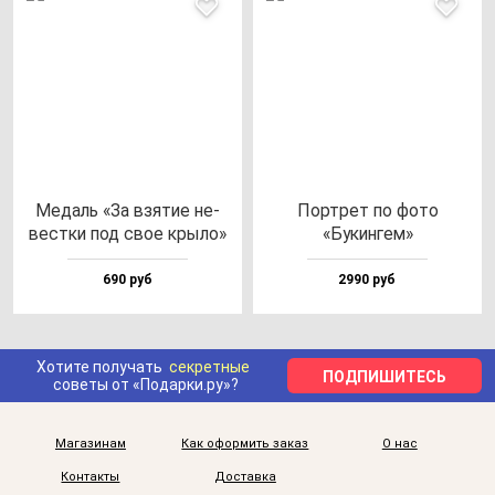
Медаль «За взя­тие не­
Пор­трет по фо­то
вес­тки под свое кры­ло»
«Букин­гем»
690 руб
2990 руб
Хотите получать
секретные
ПОДПИШИТЕСЬ
советы от «Подарки.ру»?
Магазинам
Как оформить заказ
О нас
Контакты
Доставка