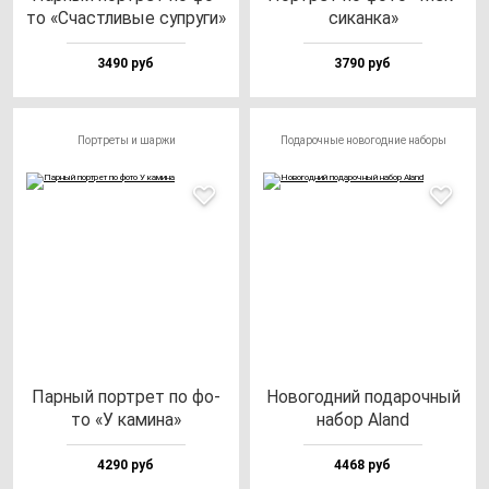
то «Счас­тли­вые суп­ру­ги»
си­кан­ка»
3490 руб
3790 руб
Портреты и шаржи
Подарочные новогодние наборы
Пар­ный пор­трет по фо­
Ново­год­ний по­да­роч­ный
то «У ка­ми­на»
на­бор Aland
4290 руб
4468 руб