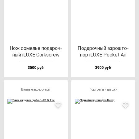
Нож со­мелье по­да­роч­
Пода­роч­ный аэрош­то­
ный iLUXE Corkscrew
пор iLUXE Poc­ket Air
3500 руб
3900 руб
Винные аксессуары
Портреты и шаржи