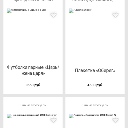
Парные футболки и толстовки
Плакетки для дарственной надписи
Фут­бол­ки пар­ные «Царь/
Пла­кет­ка «Обе­рег»
же­на ца­ря»
3560 руб
4500 руб
Винные аксессуары
Винные аксессуары