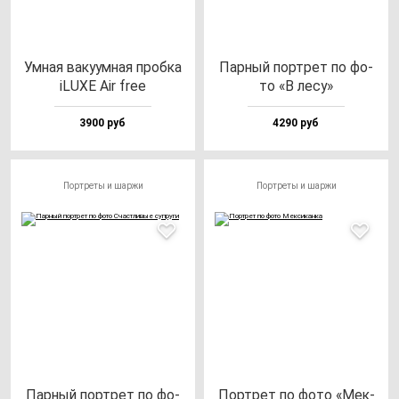
Умная ва­ку­ум­ная проб­ка
Пар­ный пор­трет по фо­
iLUXE Air free
то «В ле­су»
3900 руб
4290 руб
Портреты и шаржи
Портреты и шаржи
Пар­ный пор­трет по фо­
Пор­трет по фо­то «Мек­