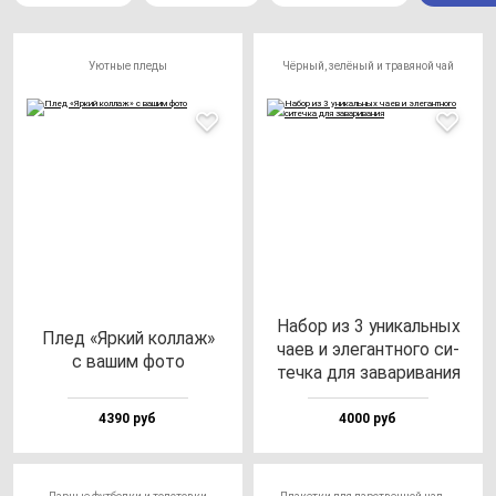
Уютные пледы
Чёрный, зелёный и травяной чай
Набор из 3 уни­каль­ных
Плед «Яркий кол­лаж»
ча­ев и эле­ган­тно­го си­
с ва­шим фо­то
теч­ка для за­ва­ри­ва­ния
4390 руб
4000 руб