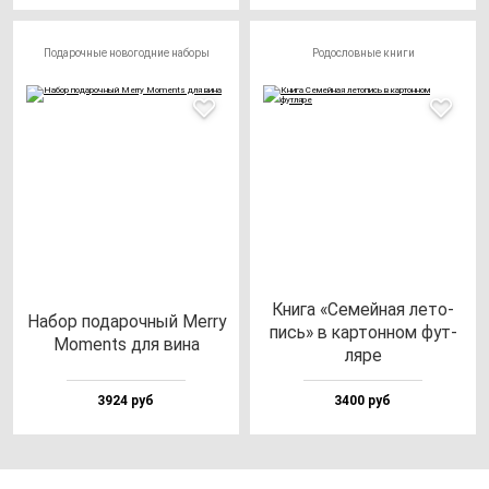
Подарочные новогодние наборы
Родословные книги
Кни­га «Семей­ная ле­то­
Набор по­да­роч­ный Merry
пись» в кар­тон­ном фут­
Moments для ви­на
ля­ре
3924 руб
3400 руб