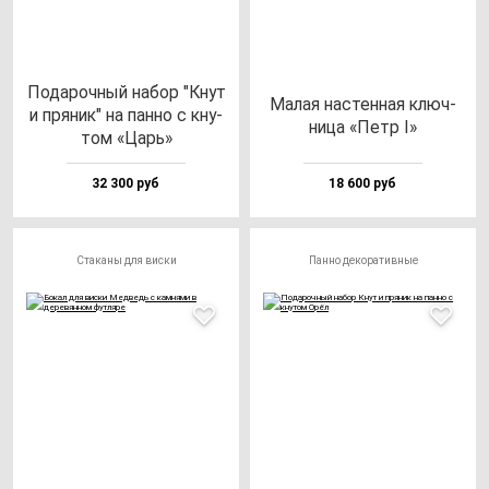
Пода­роч­ный на­бор "Кнут
Малая нас­тен­ная ключ­
и пря­ник" на пан­но с кну­
ни­ца «Петр I»
том «Царь»
32 300 руб
18 600 руб
Стаканы для виски
Панно декоративные