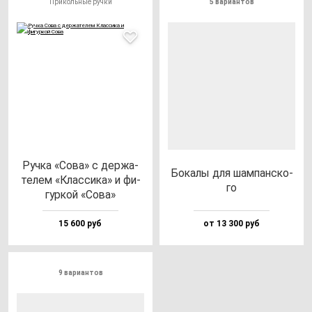
Прикольные ручки
5 вариантов
Руч­ка «Сова» с дер­жа­
Бока­лы для шам­пан­ско­
те­лем «Клас­си­ка» и фи­
го
гур­кой «Сова»
15 600 руб
от 13 300 руб
9 вариантов