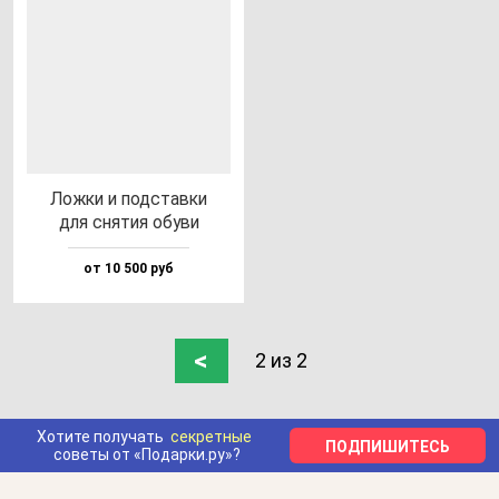
Лож­ки и под­став­ки
для сня­тия обу­ви
от 10 500 руб
<
2 из 2
Хотите получать
секретные
ПОДПИШИТЕСЬ
советы от «Подарки.ру»?