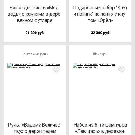
Бокал для вис­ки «Мед­
Пода­роч­ный на­бор "Кнут
ведь» с кам­ня­ми в де­ре­
и пря­ник" на пан­но с кну­
вян­ном фут­ля­ре
том «Орёл»
21 800 руб
32 300 руб
Прикольные ручки
Шампуры
Руч­ка «Ваше­му Вели­чес­
Набор из 6-ти шам­пу­ров
тву» с дер­жа­те­лем
«Лев-царь» в де­ре­вян­