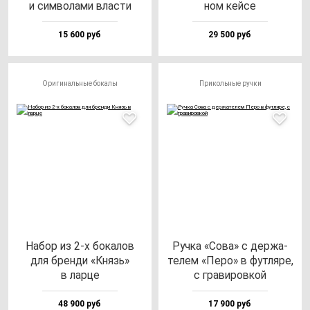
и сим­во­ла­ми влас­ти
ном кей­се
15 600 руб
29 500 руб
Оригинальные бокалы
Прикольные ручки
Набор из 2-х бо­ка­лов
Руч­ка «Сова» с дер­жа­
для брен­ди «Князь»
те­лем «Перо» в фут­ля­ре,
в лар­це
с гра­ви­ров­кой
48 900 руб
17 900 руб