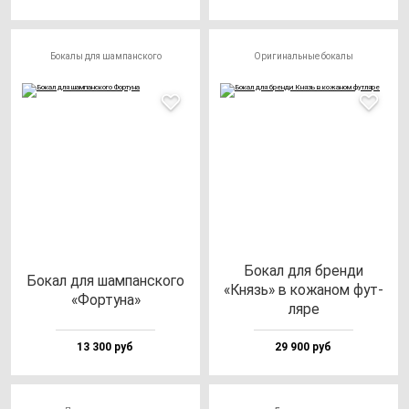
Бокалы для шампанского
Оригинальные бокалы
Бокал для брен­ди
Бокал для шам­пан­ско­го
«Князь» в ко­жа­ном фут­
«Фор­ту­на»
ля­ре
13 300 руб
29 900 руб