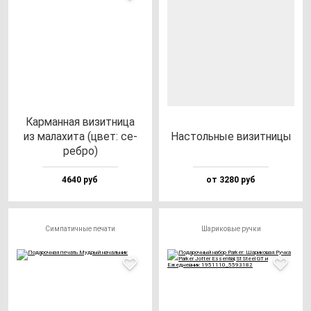
Кар­ман­ная ви­зит­ни­ца
из ма­ла­хи­та (цвет: се­
Нас­толь­ные ви­зит­ни­цы
реб­ро)
4640 руб
от 3280 руб
Симпатичные печати
Шариковые ручки