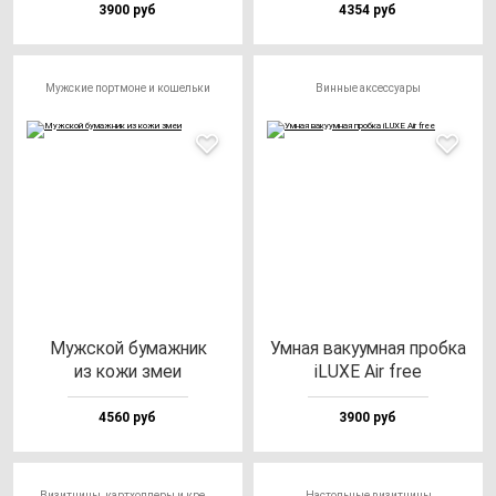
3900 руб
4354 руб
Мужские портмоне и кошельки
Винные аксессуары
Муж­ской бу­маж­ник
Умная ва­ку­ум­ная проб­ка
из ко­жи змеи
iLUXE Air free
4560 руб
3900 руб
Визитницы, картхолдеры и кредитницы
Настольные визитницы