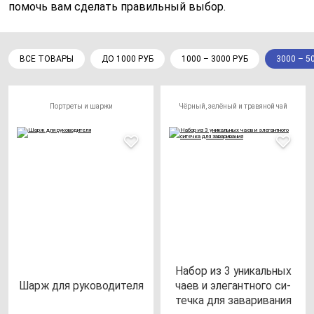
помочь вам сделать правильный выбор.
ВСЕ ТОВАРЫ
ДО 1000 РУБ
1000 – 3000 РУБ
3000 – 5
Портреты и шаржи
Чёрный, зелёный и травяной чай
Набор из 3 уни­каль­ных
Шарж для ру­ко­во­ди­те­ля
ча­ев и эле­ган­тно­го си­
теч­ка для за­ва­ри­ва­ния