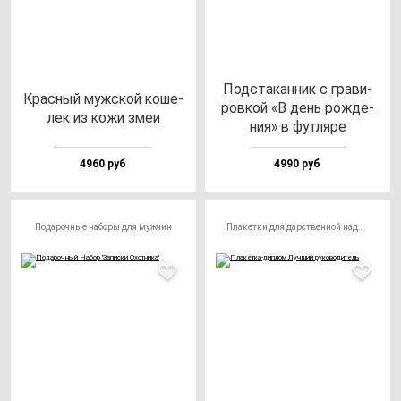
Под­ста­кан­ник с гра­ви­
Крас­ный муж­ской ко­ше­
ров­кой «В день рож­де­
лек из ко­жи змеи
ния» в фут­ля­ре
4960 руб
4990 руб
Подарочные наборы для мужчин
Плакетки для дарственной надписи