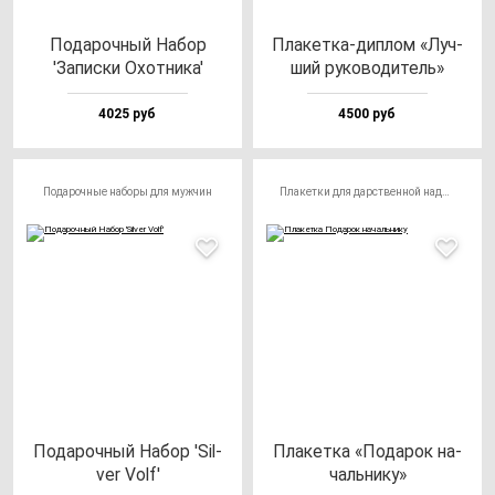
Пода­роч­ный Набор
Пла­кет­ка-дип­лом «Луч­
'Запис­ки Охот­ни­ка'
ший ру­ко­во­ди­тель»
4025 руб
4500 руб
Подарочные наборы для мужчин
Плакетки для дарственной надписи
Пода­роч­ный Набор 'Sil­
Пла­кет­ка «Пода­рок на­
ver Volf'
чаль­ни­ку»