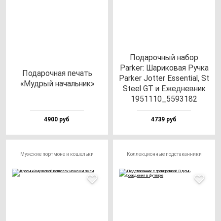
Подарочный набор
Parker: Шариковая Ручка
Пода­роч­ная пе­чать
Parker Jotter Essential, St
«Муд­рый на­чаль­ник»
Steel GT и Ежедневник
1951110_5593182
4900 руб
4739 руб
Мужские портмоне и кошельки
Коллекционные подстаканники