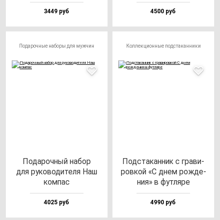
3449 руб
4500 руб
Подарочные наборы для мужчин
Коллекционные подстаканники
Пода­роч­ный на­бор
Под­ста­кан­ник с гра­ви­
для ру­ко­во­ди­те­ля Наш
ров­кой «С днем рож­де­
ком­пас
ния» в фут­ля­ре
4025 руб
4990 руб