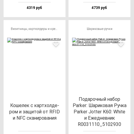
4319 руб
4739 руб
Визитницы, картхолдеры и кредитницы
Шариковые ручки
Подарочный набор
Коше­лек с кар­тхол­де­
Parker: Шариковая Ручка
ром и за­щи­той от RFID
Parker Jotter K60: White
и NFC ска­ни­ро­ва­ния
и Ежедневник
R0031110_5102930