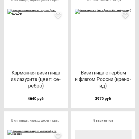
Кар­ман­ная ви­зит­ни­ца
Визит­ни­ца с гер­бом
из ла­зу­ри­та (цвет: се­
и фла­гом Рос­сии (кре­но­
реб­ро)
ид)
4640 руб
3970 руб
Визитницы, картхолдеры и кредитницы
5 вариантов