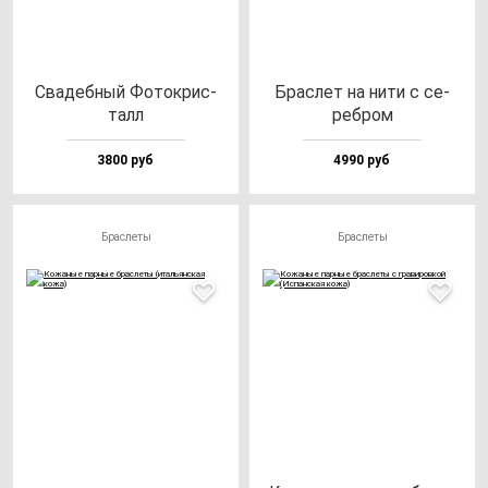
Сва­деб­ный Фоток­рис­
Брас­лет на ни­ти с се­
талл
реб­ром
3800 руб
4990 руб
Браслеты
Браслеты