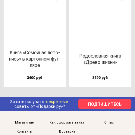
Кни­га «Семей­ная ле­то­
Родос­лов­ная кни­га
пись» в кар­тон­ном фут­
«Дре­во жиз­ни»
ля­ре
3400 руб
3590 руб
Хотите получать
секретные
ПОДПИШИТЕСЬ
советы от «Подарки.ру»?
Магазинам
Как оформить заказ
О нас
Контакты
Доставка