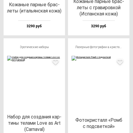
Кожа­ные пар­ные брас­
Кожа­ные пар­ные брас­
ле­ты с гра­ви­ров­кой
ле­ты (италь­ян­ская ко­жа)
(Испан­ская ко­жа)
3290 руб
3290 руб
Эротические наборы
Лазерные фотографии в кристалле
Набор для соз­да­ния кар­
Фоток­рис­талл «Ромб
ти­ны те­ла­ми Love as Art
с под­свет­кой»
(Car­na­val)