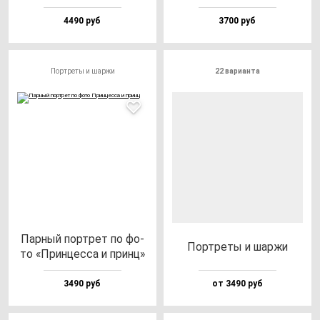
4490 руб
3700 руб
Портреты и шаржи
22 варианта
Пар­ный пор­трет по фо­
Пор­тре­ты и шар­жи
то «Прин­цес­са и принц»
3490 руб
от 3490 руб