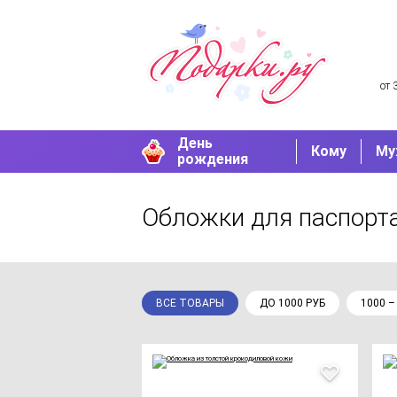
от 
День
Кому
Му
рождения
Обложки для паспорт
ВСЕ ТОВАРЫ
ДО 1000 РУБ
1000 –