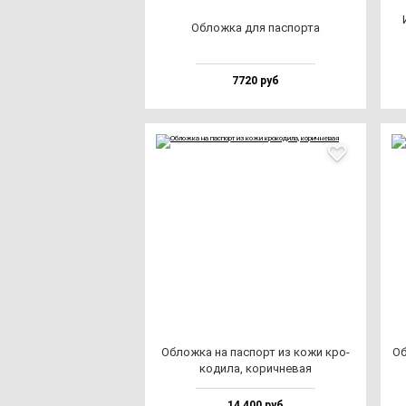
Облож­ка для пас­пор­та
7720 руб
Облож­ка на пас­порт из ко­жи кро­
Об
ко­ди­ла, ко­рич­не­вая
14 400 руб