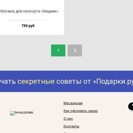
блож­ка для пас­пор­та «Хищ­ник»
790 руб
1
2
учать
секретные
советы от «Подарки.р
Магазинам
Как оформить заказ
О нас
Контакты