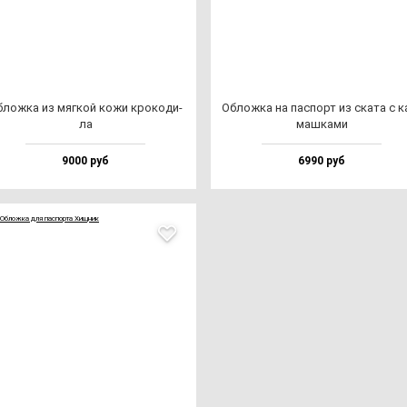
лож­ка из мяг­кой ко­жи кро­ко­ди­
Облож­ка на пас­порт из ска­та с к
ла
маш­ка­ми
9000 руб
6990 руб