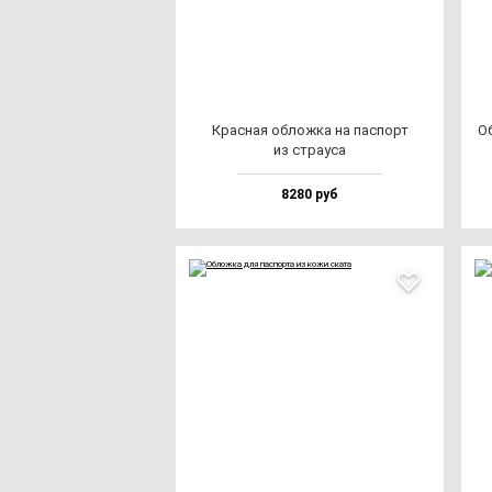
Крас­ная об­лож­ка на пас­порт
Об
из стра­уса
8280 руб