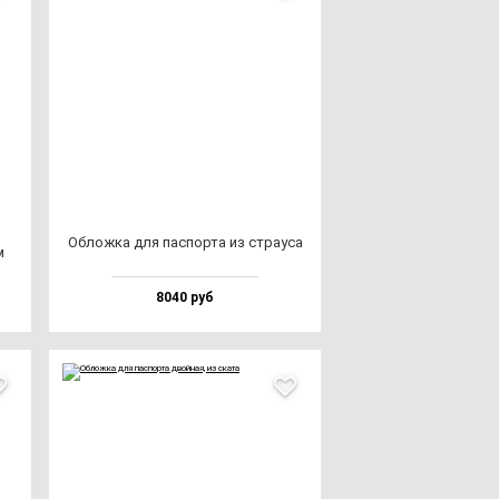
в
Облож­ка для пас­пор­та из стра­уса
м
8040 руб