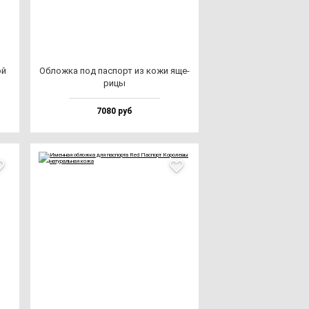
ой
Облож­ка под пас­порт из ко­жи яще­
ри­цы
7080 руб