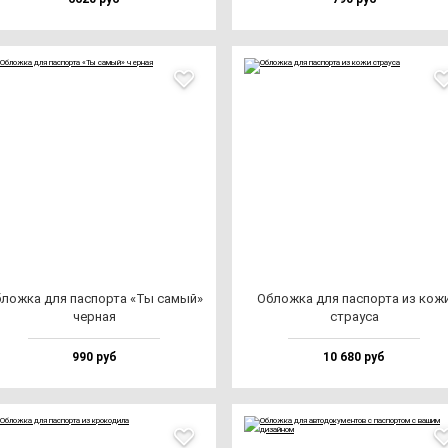
лож­ка для пас­пор­та «Ты са­мый»
Облож­ка для пас­пор­та из ко­ж
чер­ная
стра­уса
990 руб
10 680 руб