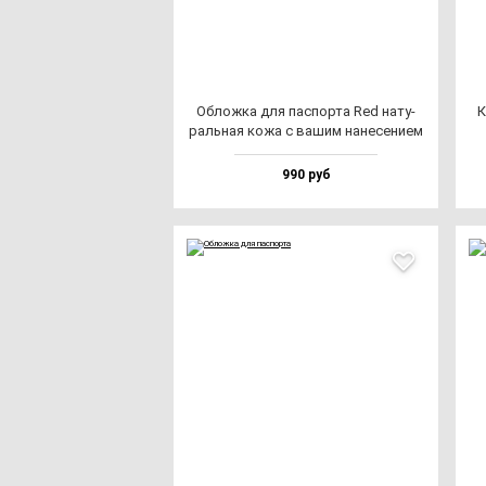
Облож­ка для пас­пор­та Red на­ту­
К
раль­ная ко­жа с ва­шим на­не­се­ни­ем
990 руб