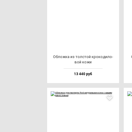
Облож­ка из тол­стой кро­ко­ди­ло­
вой ко­жи
13 440 руб