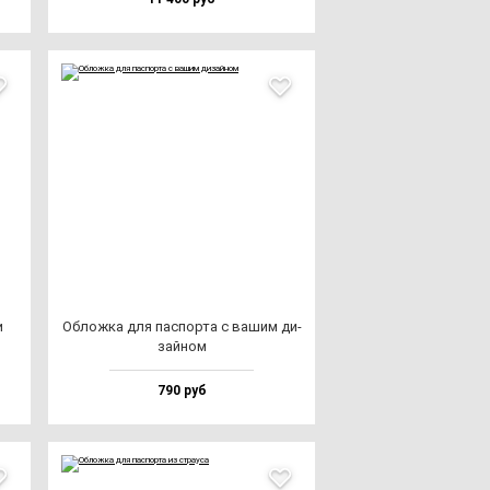
и
Облож­ка для пас­пор­та с ва­шим ди­
зай­ном
790 руб