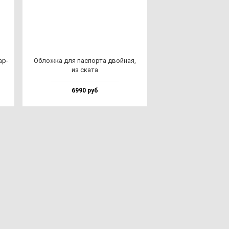
ар­
Облож­ка для пас­пор­та двой­ная,
из ска­та
6990 руб