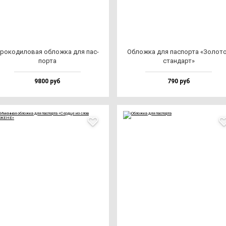
ро­ко­ди­ло­вая об­лож­ка для пас­
Облож­ка для пас­пор­та «Золо­т
пор­та
стан­дарт»
9800 руб
790 руб