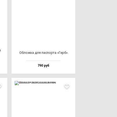
и
Облож­ка для пас­пор­та «Герб»
790 руб