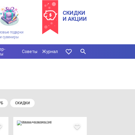
СКИДКИ
И АКЦИИ
ловые подарки
и сувениры
ер-
Советы
Журнал
сы
УБ
СКИДКИ