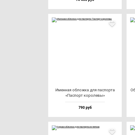
Имен­ная об­лож­ка для пас­пор­та
Об
«Пас­порт ко­ро­ле­вы»
790 руб