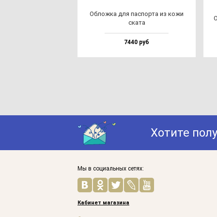
Облож­ка для пас­пор­та из ко­жи
О
ска­та
7440 руб
Хотите пол
Мы в социальных сетях:
Кабинет магазина