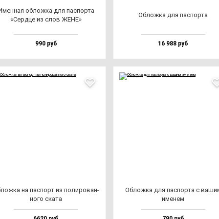
Имен­ная об­лож­ка для пас­пор­та
Облож­ка для пас­пор­та
«Сер­дце из слов ЖЕНЕ»
990 руб
16 988 руб
лож­ка на пас­порт из по­ли­ро­ван­
Облож­ка для пас­пор­та с ва­ши
но­го ска­та
име­нем
6620 руб
790 руб