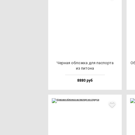
Чер­ная об­лож­ка для пас­пор­та
Об
из пи­то­на
8880 руб