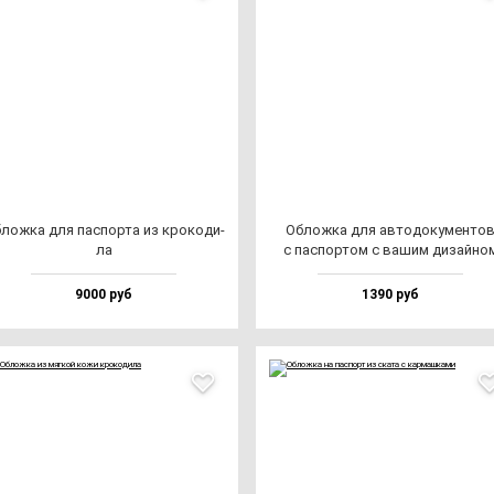
лож­ка для пас­пор­та из кро­ко­ди­
Облож­ка для ав­то­до­ку­мен­то
ла
с пас­пор­том с ва­шим ди­зай­но
9000 руб
1390 руб