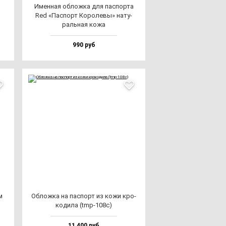
Имен­ная об­лож­ка для пас­пор­та
Red «Пас­порт Коро­ле­вы» на­ту­
раль­ная ко­жа
990 руб
м
Облож­ка на пас­порт из ко­жи кро­
ко­ди­ла (tmp-108c)
11 400 руб