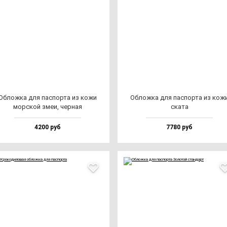
Облож­ка для пас­пор­та из ко­жи
Облож­ка для пас­пор­та из ко­ж
мор­ской змеи, чер­ная
ска­та
4200 руб
7780 руб