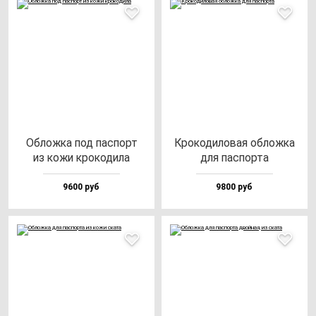
Облож­ка под пас­порт
Кро­ко­ди­ло­вая об­лож­ка
из ко­жи кро­ко­ди­ла
для пас­пор­та
9600 руб
9800 руб