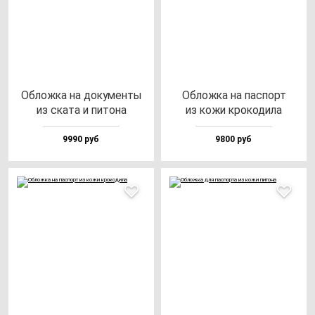
Облож­ка на до­ку­мен­ты
Облож­ка на пас­порт
из ска­та и пи­то­на
из ко­жи кро­ко­ди­ла
9990 руб
9800 руб