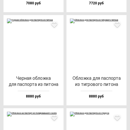
7080 руб
7720 руб
Чер­ная об­лож­ка
Облож­ка для пас­пор­та
для пас­пор­та из пи­то­на
из тиг­ро­во­го пи­то­на
8880 руб
8880 руб