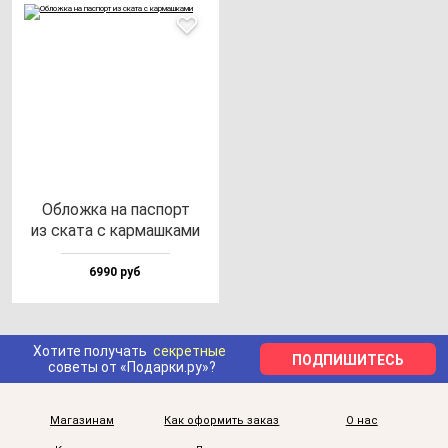
Облож­ка на пас­порт
из ска­та с кар­маш­ка­ми
6990 руб
Хотите получать
секретные
ПОДПИШИТЕСЬ
советы от «Подарки.ру»?
Магазинам
Как оформить заказ
О нас