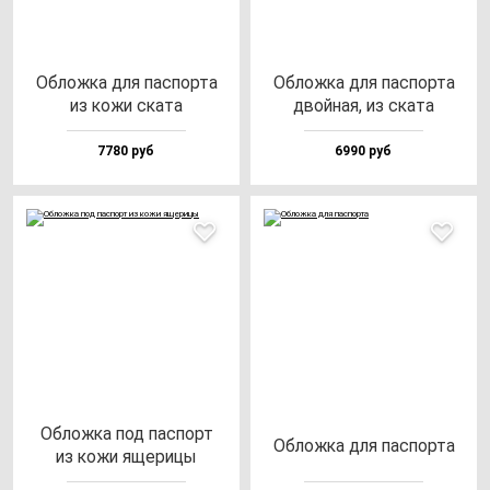
Облож­ка для пас­пор­та
Облож­ка для пас­пор­та
из ко­жи ска­та
двой­ная, из ска­та
7780 руб
6990 руб
Облож­ка под пас­порт
Облож­ка для пас­пор­та
из ко­жи яще­ри­цы