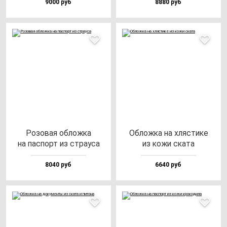
9000 руб
8880 руб
Розо­вая об­лож­ка
Облож­ка на хляс­ти­ке
на пас­порт из стра­уса
из ко­жи ска­та
8040 руб
6640 руб