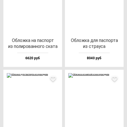
Облож­ка на пас­порт
Облож­ка для пас­пор­та
из по­ли­ро­ван­но­го ска­та
из стра­уса
6620 руб
8040 руб