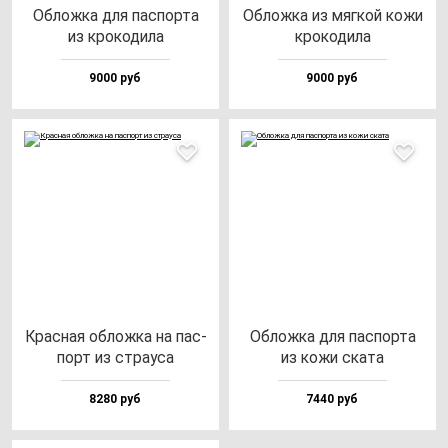
Облож­ка для пас­пор­та
Облож­ка из мяг­кой ко­жи
из кро­ко­ди­ла
кро­ко­ди­ла
9000 руб
9000 руб
Крас­ная об­лож­ка на пас­
Облож­ка для пас­пор­та
порт из стра­уса
из ко­жи ска­та
8280 руб
7440 руб