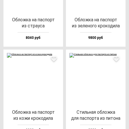
Облож­ка на пас­порт
Облож­ка на пас­порт
из стра­уса
из зе­ле­но­го кро­ко­ди­ла
8040 руб
9800 руб
Облож­ка на пас­порт
Стиль­ная об­лож­ка
из ко­жи кро­ко­ди­ла
для пас­пор­та из пи­то­на