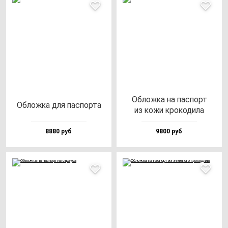
Облож­ка на пас­порт
Облож­ка для пас­пор­та
из ко­жи кро­ко­ди­ла
8880 руб
9800 руб