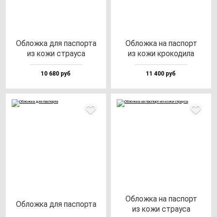
Облож­ка для пас­пор­та
Облож­ка на пас­порт
из ко­жи стра­уса
из ко­жи кро­ко­ди­ла
10 680 руб
11 400 руб
Облож­ка на пас­порт
Облож­ка для пас­пор­та
из ко­жи стра­уса