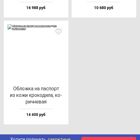
16 988 руб
10 680 руб
Облож­ка на пас­порт
из ко­жи кро­ко­ди­ла, ко­
рич­не­вая
14 400 руб
Хотите получать
секретные