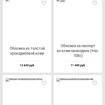
Облож­ка на пас­порт
Облож­ка из тол­стой
из ко­жи кро­ко­ди­ла (tmp-
кро­ко­ди­ло­вой ко­жи
108c)
13 440 руб
11 400 руб