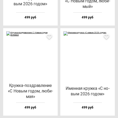
«С Новым го­дом, лю­би­
вым 2026 го­дом»
мый»
499 руб
499 руб
Круж­ка-поз­драв­ле­ние
Имен­ная круж­ка «С но­
«С Новым го­дом, лю­би­
вым 2026 го­дом»
мая»
499 руб
499 руб