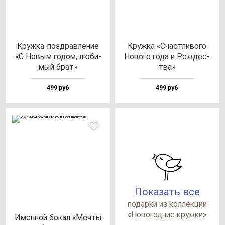
Круж­ка-поз­драв­ле­ние
Круж­ка «Счас­тли­во­го
«С Новым го­дом, лю­би­
Ново­го го­да и Рож­дес­
мый брат»
тва»
499 руб
499 руб
Показать все
по­дар­ки из кол­лек­ции
«Ново­год­ние круж­ки»
Имен­ной бо­кал «Меч­ты