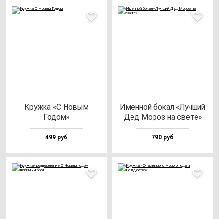
Круж­ка «С Новым
Имен­ной бо­кал «Луч­ший
Годом»
Дед Мороз на све­те»
499 руб
790 руб