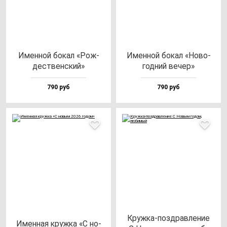
Имен­ной бо­кал «Рож­
Имен­ной бо­кал «Ново­
дес­твен­ский»
год­ний ве­чер»
790 руб
790 руб
Круж­ка-поз­драв­ле­ние
Имен­ная круж­ка «С но­