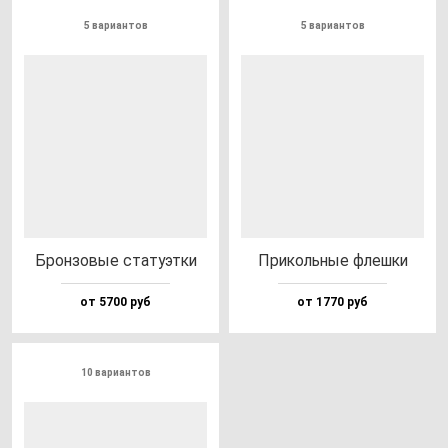
5 вариантов
5 вариантов
Брон­зо­вые ста­ту­эт­ки
При­коль­ные флеш­ки
от 5700 руб
от 1770 руб
10 вариантов