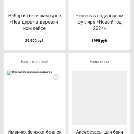
Набор из 6-ти шам­пу­ров
Ремень в по­да­роч­ном
«Лев-царь» в де­ре­вян­
фут­ля­ре «Новый год
ном кей­се
2024»
29 500 руб
1990 руб
Брелки для ключей
9 вариантов
Имен­ная фляж­ка-бре­лок
Аксес­су­ары для ба­ни