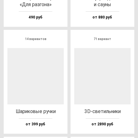
«Для раз­го­на»
и са­уны
490 руб
от 880 руб
14 вариантов
71 вариант
Шари­ко­вые руч­ки
3D-све­тиль­ни­ки
от 399 руб
от 2890 руб