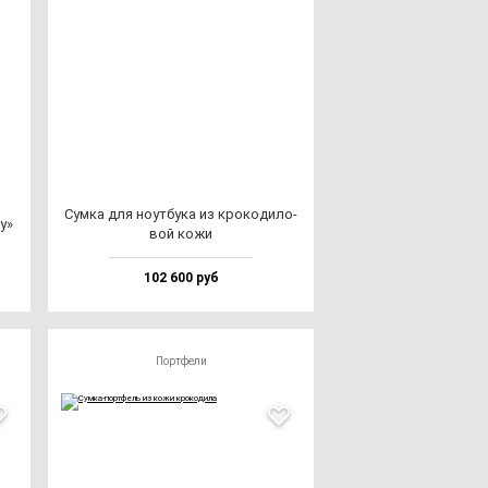
Сум­ка для но­ут­бу­ка из кро­ко­ди­ло­
жу»
вой ко­жи
102 600 руб
Портфели