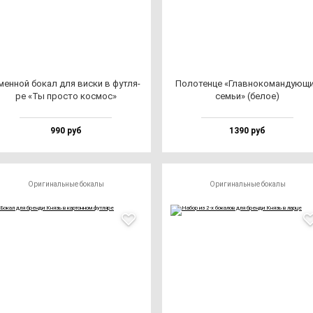
ен­ной бо­кал для вис­ки в фут­ля­
Поло­тен­це «Глав­но­ко­ман­ду­ющ
ре «Ты прос­то кос­мос»
семьи» (бе­лое)
990 руб
1390 руб
Оригинальные бокалы
Оригинальные бокалы