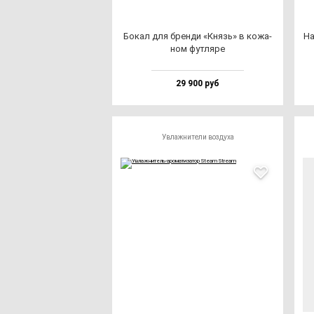
Бокал для брен­ди «Князь» в ко­жа­
На
ном фут­ля­ре
29 900 руб
Увлажнители воздуха