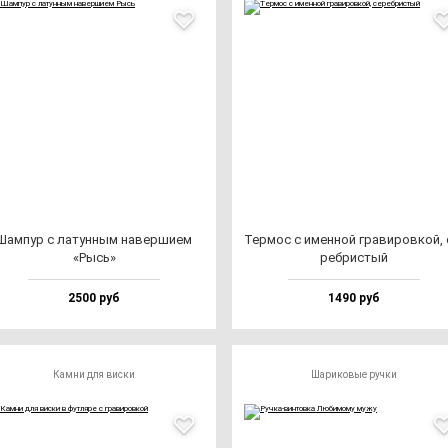
Шам­пур с ла­тун­ным на­вер­ши­ем
Тер­мос с имен­ной гра­ви­ров­кой, 
«Рысь»
реб­рис­тый
2500 руб
1490 руб
Камни для виски
Шариковые ручки