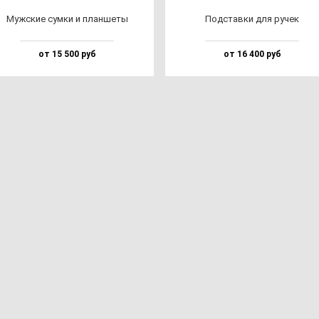
Муж­ские сум­ки и план­ше­ты
Под­став­ки для ру­чек
от 15 500 руб
от 16 400 руб