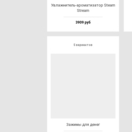
Увлаж­ни­тель-аро­ма­ти­за­тор Ste­am
Stre­am
3909 руб
5 вариантов
Зажи­мы для де­нег