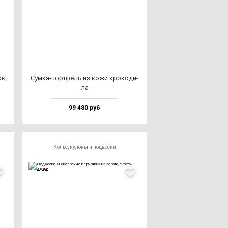
ок,
Сум­ка-пор­тфель из ко­жи кро­ко­ди­
ла
99 480 руб
Колье, кулоны и подвески