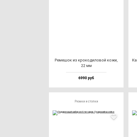
Реме­шок из кро­ко­ди­ло­вой ко­жи,
Ка
22 мм
6990 руб
Рюмки и стопки