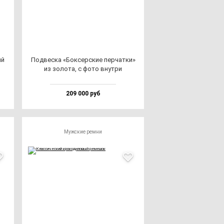
ий
Под­вес­ка «Бок­сер­ские пер­чат­ки»
из зо­ло­та, с фо­то внут­ри
209 000 руб
Мужские ремни