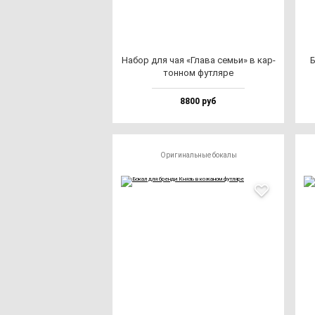
Набор для чая «Гла­ва семьи» в кар­
Б
тон­ном фут­ля­ре
8800 руб
Оригинальные бокалы