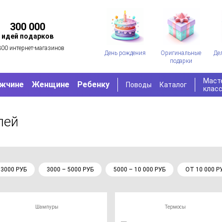
300 000
идей подарков
300 интернет-магазинов
День рождения
Оригинальные
Де
подарки
Маст
жчине
Женщине
Ребенку
Поводы
Каталог
клас
лей
 3000 РУБ
3000 – 5000 РУБ
5000 – 10 000 РУБ
ОТ 10 000 Р
Шампуры
Термосы