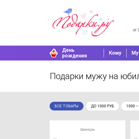
от 
День
Кому
Му
рождения
Подарки мужу на юби
ВСЕ ТОВАРЫ
ДО 1000 РУБ
1000 –
Шампуры