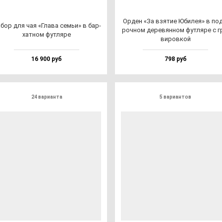
Орден «За взя­тие Юби­лея» в по­
бор для чая «Гла­ва семьи» в бар­
роч­ном де­ре­вян­ном фут­ля­ре с г
хат­ном фут­ля­ре
ви­ров­кой
16 900 руб
798 руб
24 варианта
5 вариантов