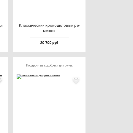
ди
Клас­си­чес­кий кро­ко­ди­ло­вый ре­
ме­шок
20 700 руб
Подарочные коробочки для ручек