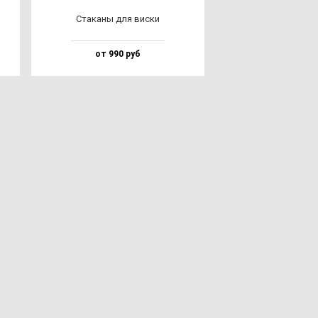
Ста­ка­ны для вис­ки
от 990 руб