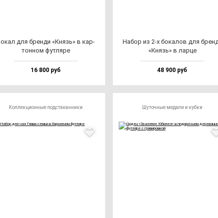
окал для брен­ди «Князь» в кар­
Набор из 2-х бо­ка­лов для брен­
тон­ном фут­ля­ре
«Князь» в лар­це
16 800 руб
48 900 руб
Коллекционные подстаканники
Шуточные медали и кубки