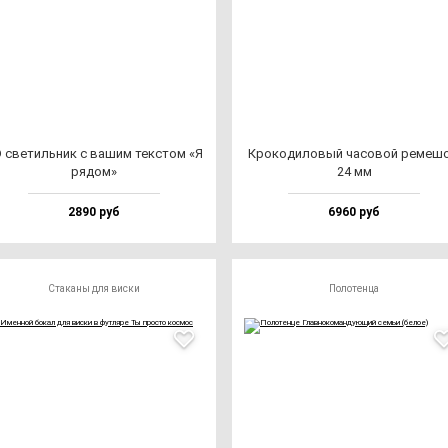
 све­тиль­ник с ва­шим тек­стом «Я
Кро­ко­ди­ло­вый ча­со­вой ре­ме­ш
ря­дом»
24 мм
2890 руб
6960 руб
Стаканы для виски
Полотенца