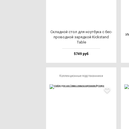
Склад­ной стол для но­ут­бу­ка с бес­
Им
про­вод­ной за­ряд­кой Kick­stand
Tab­le
5749 руб
Коллекционные подстаканники