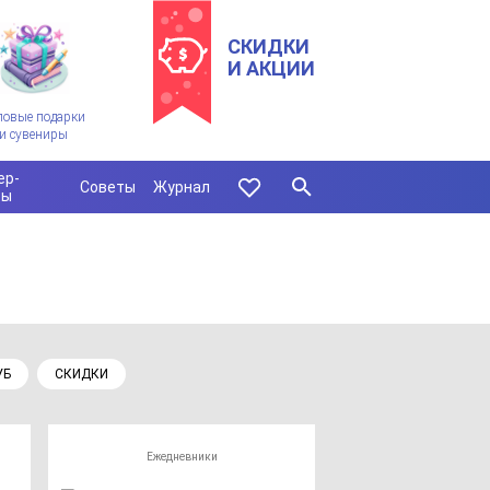
СКИДКИ
И АКЦИИ
ловые подарки
и сувениры
ер-
Советы
Журнал
сы
УБ
СКИДКИ
Ежедневники