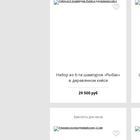
Набор из 6-ти шам­пу­ров «Рыбак»
в де­ре­вян­ном кей­се
29 500 руб
Браслеты для часов