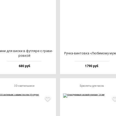
м­ни для вис­ки в фут­ля­ре с гра­ви­
Руч­ка-вин­тов­ка «Люби­мо­му му­
ров­кой
680 руб
1790 руб
3D-светильники
Браслеты для часов