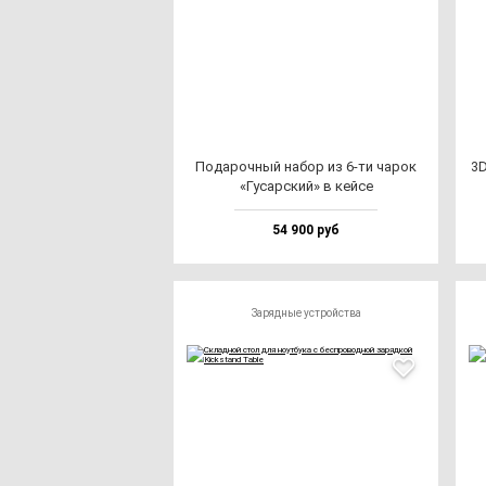
Пода­роч­ный на­бор из 6-ти ча­рок
3D
«Гусар­ский» в кей­се
54 900 руб
Зарядные устройства