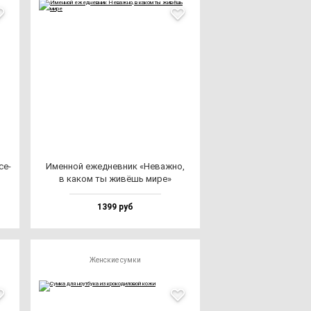
се­
Имен­ной ежед­нев­ник «Неваж­но,
в ка­ком ты жи­вёшь ми­ре»
1399 руб
Женские сумки