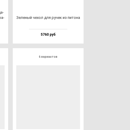
да­
ра­
Зеле­ный че­хол для ру­чек из пи­то­на
5760 руб
6 вариантов