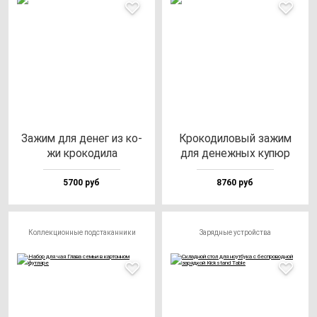
Зажим для де­нег из ко­
Кро­ко­ди­ло­вый за­жим
жи кро­ко­ди­ла
для де­неж­ных ку­пюр
5700 руб
8760 руб
Коллекционные подстаканники
Зарядные устройства