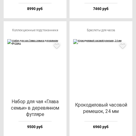
8990 руб
7460 руб
Коллекционные подстаканники
Браслеты для часов
Набор для чая «Гла­ва
Кро­ко­ди­ло­вый ча­со­вой
семьи» в де­ре­вян­ном
ре­ме­шок, 24 мм
фут­ля­ре
9500 руб
6960 руб