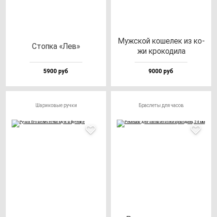
Муж­ской ко­ше­лек из ко­
Стоп­ка «Лев»
жи кро­ко­ди­ла
5900 руб
9000 руб
Шариковые ручки
Браслеты для часов