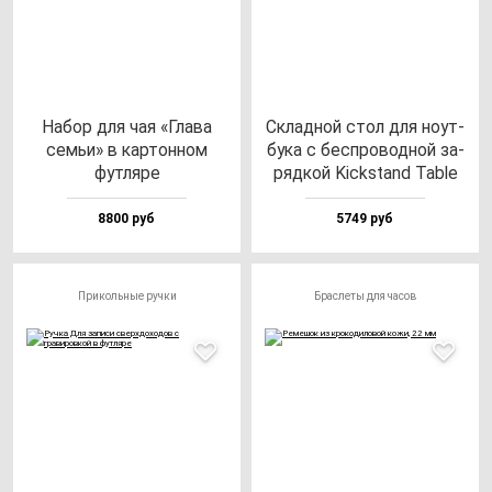
Набор для чая «Гла­ва
Склад­ной стол для но­ут­
семьи» в кар­тон­ном
бу­ка с бес­про­вод­ной за­
фут­ля­ре
ряд­кой Kick­stand Tab­le
8800 руб
5749 руб
Прикольные ручки
Браслеты для часов