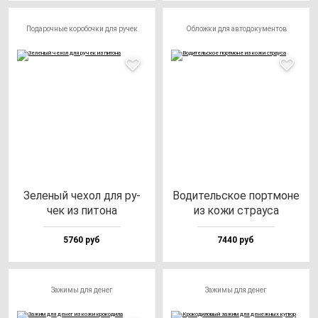
Подарочные коробочки для ручек
Обложки для автодокументов
Зеле­ный че­хол для ру­
Води­тель­ское пор­тмо­не
чек из пи­то­на
из ко­жи стра­уса
5760 руб
7440 руб
Зажимы для денег
Зажимы для денег