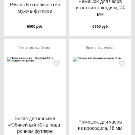
Реме­шок для ча­сов
Руч­ка «Его ве­ли­чес­тво
из ко­жи кро­ко­ди­ла, 24
муж» в фут­ля­ре
мм
6500 руб
6960 руб
Оригинальные бокалы
Браслеты для часов
Бокал для конь­яка
Реме­шок для ча­сов
«Юби­лей­ный 50» в по­да­
из кро­ко­ди­ла, 18 мм
роч­ном фут­ля­ре