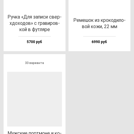
Руч­ка «Для за­пи­си свер­
Реме­шок из кро­ко­ди­ло­
хдо­хо­дов» с гра­ви­ров­
вой ко­жи, 22 мм
кой в фут­ля­ре
5700 руб
6990 руб
33 варианта
Муж­ские пор­тмо­не и ко­