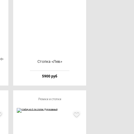
мо­
Стоп­ка «Лев»
5900 руб
Рюмки и стопки