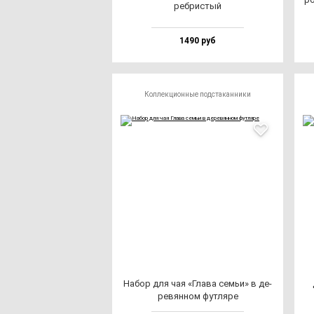
реб­рис­тый
1490 руб
Коллекционные подстаканники
Набор для чая «Гла­ва семьи» в де­
ре­вян­ном фут­ля­ре