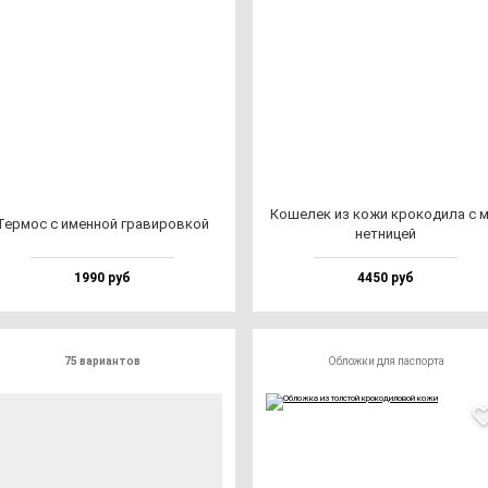
Коше­лек из ко­жи кро­ко­ди­ла с 
Тер­мос с имен­ной гра­ви­ров­кой
нет­ни­цей
1990 руб
4450 руб
75 вариантов
Обложки для паспорта