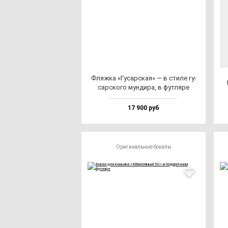
Фляж­ка «Гусар­ская» — в сти­ле гу­
сар­ско­го мун­ди­ра, в фут­ля­ре
17 900 руб
Оригинальные бокалы