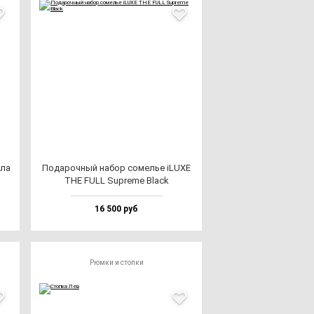
­ла
Пода­роч­ный на­бор со­мелье iLUXE
THE FULL Sup­re­me Black
16 500 руб
Рюмки и стопки