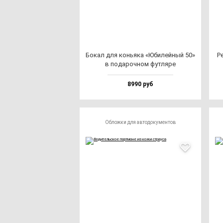
Бокал для конь­яка «Юби­лей­ный 50»
Ре
в по­да­роч­ном фут­ля­ре
8990 руб
Обложки для автодокументов