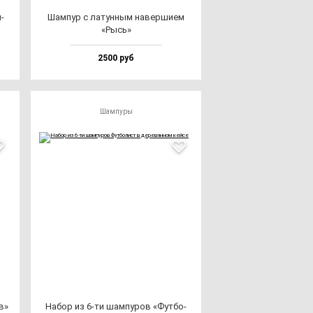
­
Шам­пур с ла­тун­ным на­вер­ши­ем
«Рысь»
2500 руб
Шампуры
ов»
Набор из 6-ти шам­пу­ров «Фут­бо­