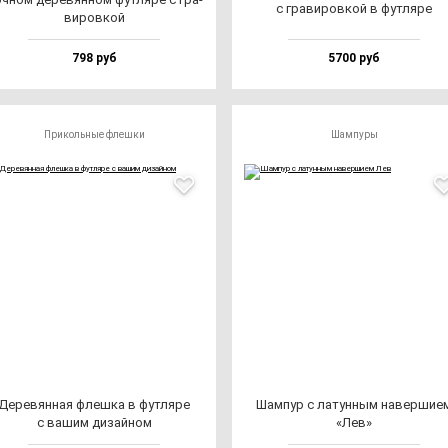
с гра­ви­ров­кой в фут­ля­ре
ви­ров­кой
798 руб
5700 руб
Прикольные флешки
Шампуры
Дере­вян­ная флеш­ка в фут­ля­ре
Шам­пур с ла­тун­ным на­вер­ши­е
с ва­шим ди­зай­ном
«Лев»