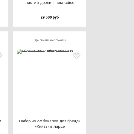
лист» в де­ре­вян­ном кей­се
29 500 руб
Оригинальные бокалы
м
Набор из 2-х бо­ка­лов для брен­ди
«Князь» в лар­це