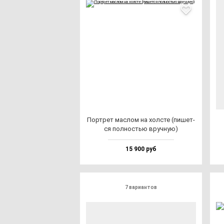
Пор­трет мас­лом на хол­сте (пи­шет­
ся пол­ностью вруч­ную)
15 900 руб
7 вариантов