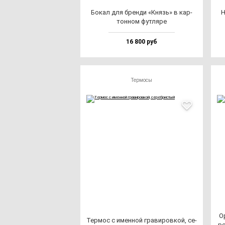
Бокал для брен­ди «Князь» в кар­
Н
тон­ном фут­ля­ре
16 800 руб
Термосы
Ор
Тер­мос с имен­ной гра­ви­ров­кой, се­
ро