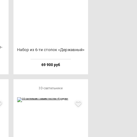
о­
Набор из 6-ти сто­пок «Дер­жав­ный»
69 900 руб
3D-светильники