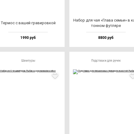
Набор для чая «Гла­ва семьи» в к
Тер­мос с ва­шей гра­ви­ров­кой
тон­ном фут­ля­ре
1990 руб
8800 руб
Шампуры
Подставки для ручек