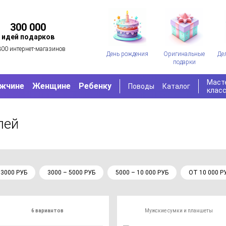
300 000
идей подарков
300 интернет-магазинов
День рождения
Оригинальные
Де
подарки
Маст
жчине
Женщине
Ребенку
Поводы
Каталог
клас
лей
 3000 РУБ
3000 – 5000 РУБ
5000 – 10 000 РУБ
ОТ 10 000 Р
6 вариантов
Мужские сумки и планшеты