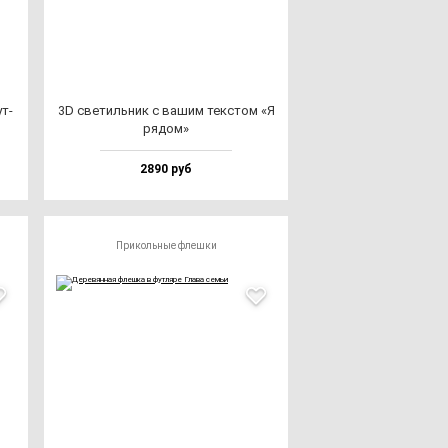
ут­
3D све­тиль­ник с ва­шим тек­стом «Я
ря­дом»
2890 руб
Прикольные флешки