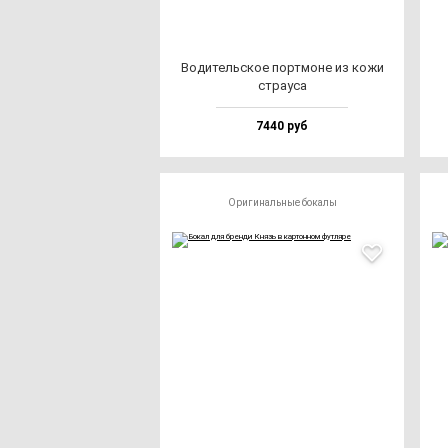
Води­тель­ское пор­тмо­не из ко­жи
стра­уса
7440 руб
Оригинальные бокалы