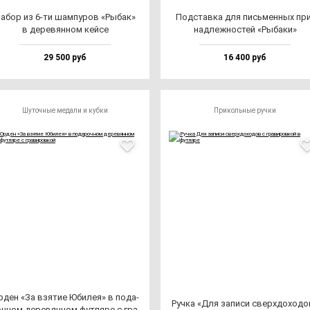
абор из 6-ти шам­пу­ров «Рыбак»
Под­став­ка для пись­мен­ных при
в де­ре­вян­ном кей­се
над­леж­нос­тей «Рыба­ки»
29 500 руб
16 400 руб
Шуточные медали и кубки
Прикольные ручки
ден «За взя­тие Юби­лея» в по­да­
Руч­ка «Для за­пи­си свер­хдо­хо­д
ч­ном де­ре­вян­ном фут­ля­ре с гра­