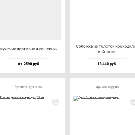
Облож­ка из тол­стой кро­ко­ди­л
Муж­ские пор­тмо­не и ко­шель­ки
вой ко­жи
от 2590 руб
13 440 руб
Браслеты для часов
Шариковые ручки