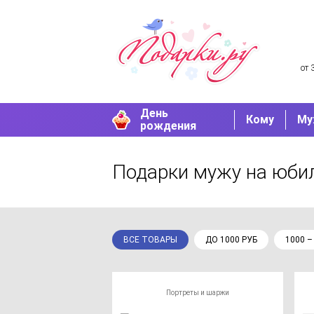
от 
День
Кому
Му
рождения
Подарки мужу на юби
ВСЕ ТОВАРЫ
ДО 1000 РУБ
1000 –
Портреты и шаржи