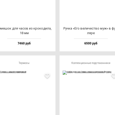
ме­шок для ча­сов из кро­ко­ди­ла,
Руч­ка «Его ве­ли­чес­тво муж» в ф
18 мм
ля­ре
7460 руб
6500 руб
Термосы
Коллекционные подстаканники