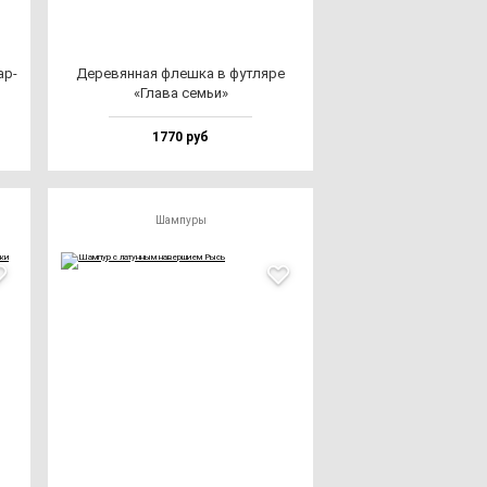
ар­
Дере­вян­ная флеш­ка в фут­ля­ре
«Гла­ва семьи»
1770 руб
Шампуры