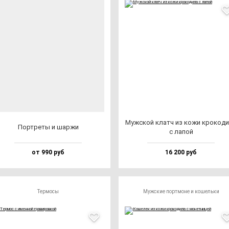
Муж­ской клатч из ко­жи кро­ко­ди
Пор­тре­ты и шар­жи
с ла­пой
от 990 руб
16 200 руб
Термосы
Мужские портмоне и кошельки