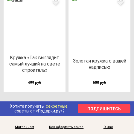
Круж­ка «Так выг­ля­дит
Золо­тая круж­ка с ва­шей
са­мый луч­ший на све­те
над­писью
стро­итель»
499 руб
600 руб
Хотите получать
секретные
ПОДПИШИТЕСЬ
советы от «Подарки.ру»?
Магазинам
Как оформить заказ
О нас