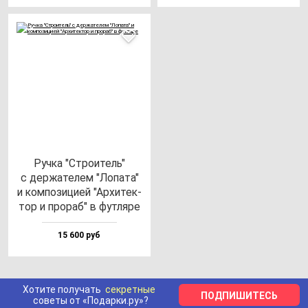
Руч­ка "Стро­итель"
с дер­жа­те­лем "Лопа­та"
и ком­по­зи­цией "Архи­тек­
тор и про­раб" в фут­ля­ре
15 600 руб
Хотите получать
секретные
ПОДПИШИТЕСЬ
советы от «Подарки.ру»?