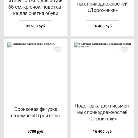
итель": ро­жок для обу­ви
ных при­над­леж­нос­тей
68 см, крю­чок, под­став­
«Дорож­ни­ки»
ка для сня­тия обу­ви
31 900 руб
16 400 руб
Под­став­ка для пись­мен­
Брон­зо­вая фи­гур­ка
ных при­над­леж­нос­тей
на кам­не «Стро­итель»
«Стро­ите­ли»
5700 руб
16 400 руб