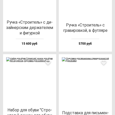
Руч­ка «Стро­итель» с ди­
Руч­ка «Стро­итель» c
зай­нер­ским дер­жа­те­лем
гра­ви­ров­кой, в фут­ля­ре
и фи­гур­кой
15 600 руб
5700 руб
Набор для обу­ви "Стро­
Под­став­ка для пись­мен­