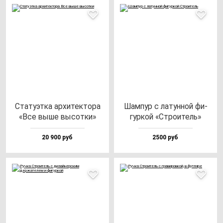
Ста­ту­эт­ка ар­хи­тек­то­ра
Шам­пур с ла­тун­ной фи­
«Все вы­ше вы­сот­ки»
гур­кой «Стро­итель»
20 900 руб
2500 руб