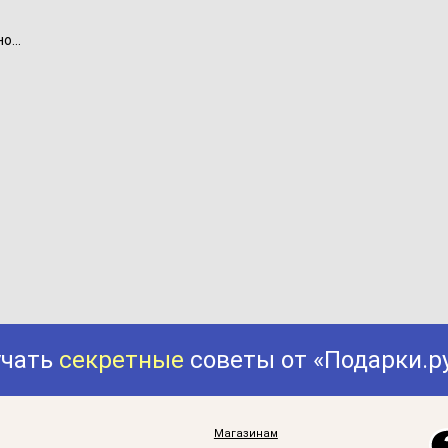
...
учать
секретные
советы от «Подарки.р
Магазинам