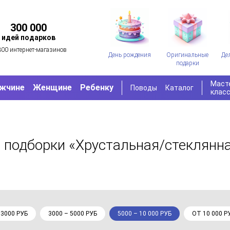
300 000
идей подарков
300 интернет-магазинов
День рождения
Оригинальные
Де
подарки
Маст
жчине
Женщине
Ребенку
Поводы
Каталог
клас
 подборки «Хрустальная/стеклянна
 3000 РУБ
3000 – 5000 РУБ
5000 – 10 000 РУБ
ОТ 10 000 Р