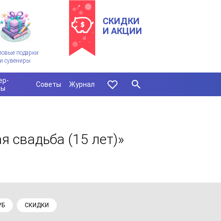
СКИДКИ
И АКЦИИ
ловые подарки
и сувениры
ер-
Советы
Журнал
сы
я свадьба (15 лет)»
УБ
СКИДКИ