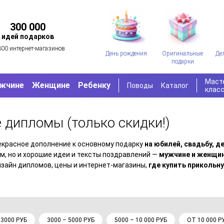
300 000
идей подарков
300 интернет-магазинов
День рождения
Оригинальные
Де
подарки
Маст
жчине
Женщине
Ребенку
Поводы
Каталог
клас
е дипломы
(только скидки!)
екрасное дополнение к основному подарку
на юбилей, свадьбу, 
м, но и хорошие идеи и тексты поздравлений —
мужчине и женщине
изайн дипломов, цены и интернет-магазины,
где купить прикольн
 3000 РУБ
3000 – 5000 РУБ
5000 – 10 000 РУБ
ОТ 10 000 Р