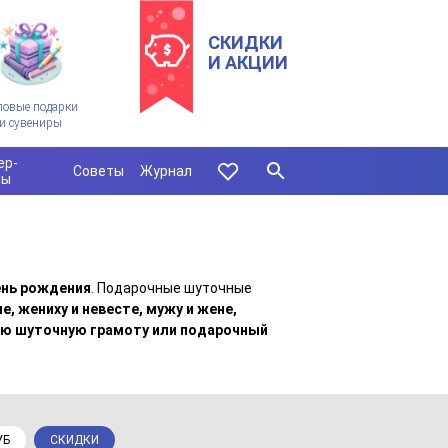
СКИДКИ
И АКЦИИ
ловые подарки
и сувениры
ер-
Советы
Журнал
сы
день рождения
. Подарочные шуточные
, жениху и невесте, мужу и жене,
ую шуточную грамоту или подарочный
УБ
СКИДКИ