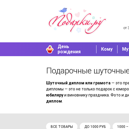
от 
День
Кому
Му
рождения
Подарочные шуточны
Шуточный диплом или грамота
— это пр
дипломы — это не только подарок с юморо
юбиляру
и виновнику праздника. Фото и д
диплом
.
ВСЕ ТОВАРЫ
ДО 1000 РУБ
1000 –