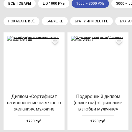
ВСЕ ТОВАРЫ
ДО 1000 РУБ
1000 – 3000 РУБ
3000 – 5
ПОКАЗАТЬ ВСЁ
БАБУШКЕ
БРАТУ ИЛИ СЕСТРЕ
БУХГА
Дип­лом «Сер­ти­фи­кат
Пода­роч­ный дип­лом
на ис­пол­не­ние за­вет­но­го
(пла­кет­ка) «Приз­на­ние
же­ла­ния», муж­чи­не
в люб­ви муж­чи­не»
1790 руб
1790 руб