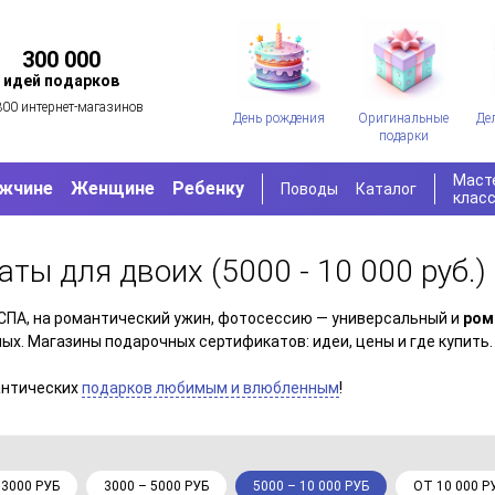
300 000
идей подарков
300 интернет-магазинов
День рождения
Оригинальные
Де
подарки
Маст
жчине
Женщине
Ребенку
Поводы
Каталог
клас
аты для двоих
(5000 - 10 000 руб.)
в СПА, на романтический ужин, фотосессию — универсальный и
ром
ых. Магазины подарочных сертификатов: идеи, цены и где купить.
антических
подарков любимым и влюбленным
!
 3000 РУБ
3000 – 5000 РУБ
5000 – 10 000 РУБ
ОТ 10 000 Р