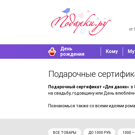
от 
День
Кому
Му
рождения
Подарочные сертифик
Подарочный сертификат «Для двоих»
: 
на свадьбу, годовщину или День влюблённ
Познакомься также со всеми идеями ром
ВСЕ ТОВАРЫ
ДО 1000 РУБ
1000 –