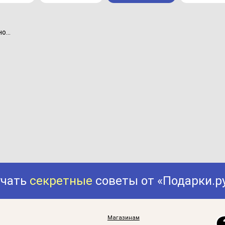
...
учать
секретные
советы от «Подарки.р
Магазинам