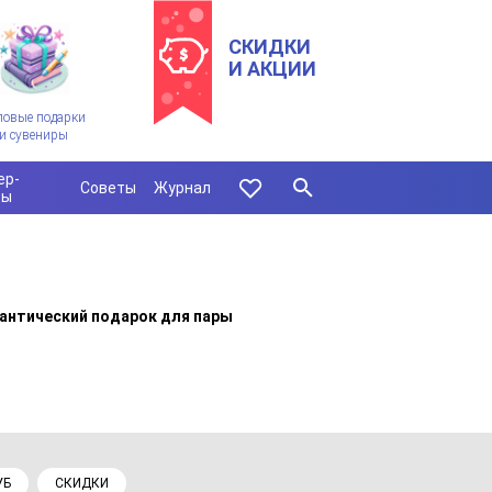
СКИДКИ
И АКЦИИ
ловые подарки
и сувениры
ер-
Советы
Журнал
сы
антический подарок для пары
УБ
СКИДКИ