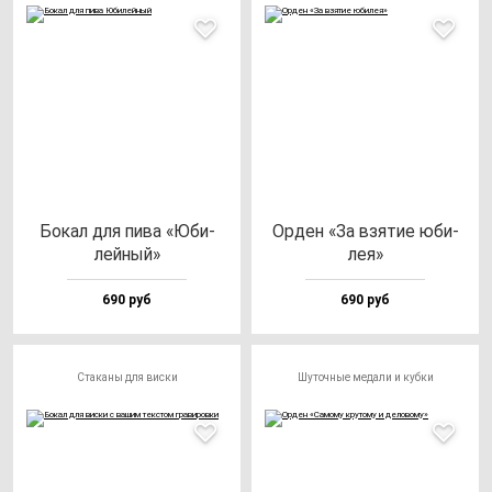
Бокал для пи­ва «Юби­
Орден «За взя­тие юби­
лей­ный»
лея»
690 руб
690 руб
Стаканы для виски
Шуточные медали и кубки