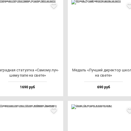
г­рад­ная ста­ту­эт­ка «Само­му луч­
Медаль «Луч­ший ди­рек­тор шко
ше­му па­пе на све­те»
на све­те»
1690 руб
690 руб