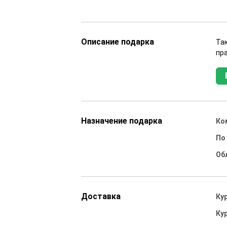
Описание подарка
Та
пра
Назначение подарка
Ко
По
Об
Доставка
Ку
Ку