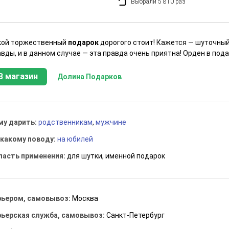
Выбрали 5 810 раз
кой торжественный
подарок
дорогого стоит! Кажется — шуточный
вды, и в данном случае — эта правда очень приятна! Орден в под
В магазин
Долина Подарков
му дарить:
родственникам
,
мужчине
 какому поводу:
на юбилей
ласть применения:
для шутки, именной подарок
рьером, самовывоз:
Москва
рьерская служба, самовывоз:
Санкт-Петербург