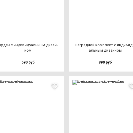
рден с ин­ди­ви­ду­аль­ным ди­зай­
Наг­рад­ной ком­плект с ин­ди­ви­д
ном
аль­ным ди­зай­ном
690 руб
890 руб