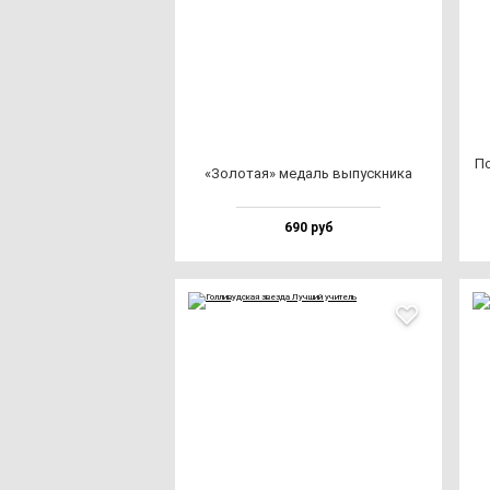
По
«Золо­тая» ме­даль вы­пус­кни­ка
690 руб