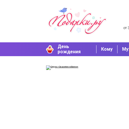
от 
День
Кому
Му
рождения