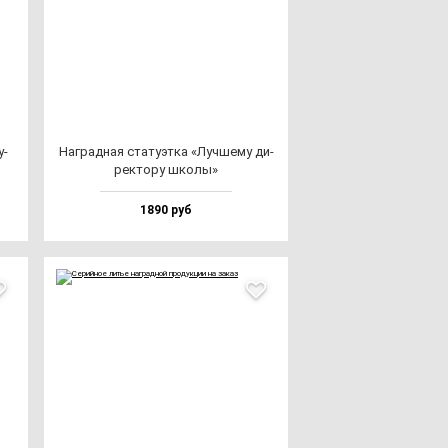
у­
Наг­рад­ная ста­ту­эт­ка «Луч­ше­му ди­
рек­то­ру шко­лы»
1890 руб