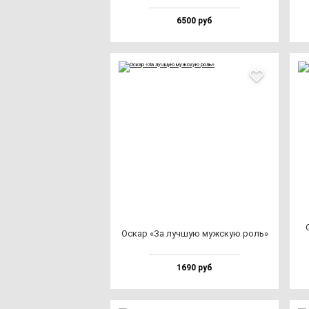
6500 руб
Оскар «За луч­шую муж­скую роль»
1690 руб