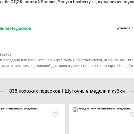
ужба СДЭК, почтой России, Услуги boxberry.ru, курьерская служ
лина Подарков
условия д
товара.
йт продавца или напишите нам через
форму обратной связи
, чтобы узнать, к
еских характеристик, условий доставки и других вопросов о товаре обращайте
838 похожих подарков | Шуточные медали и кубки