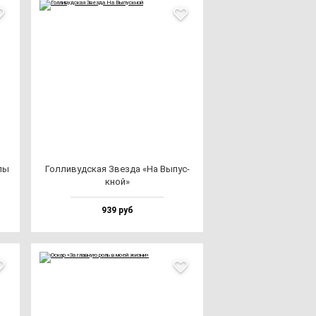
­лы
Гол­ли­вуд­ская Звез­да «На Выпус­
кной»
939 руб