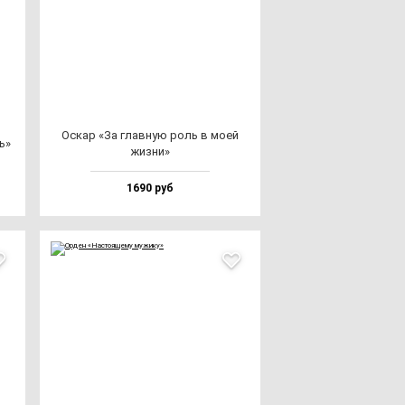
Оскар «За глав­ную роль в моей
ь»
жиз­ни»
1690 руб