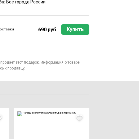
ба:
Все города России
Купить
690 руб
оставки
то продает этот подарок. Информация о товаре
сь к продавцу.