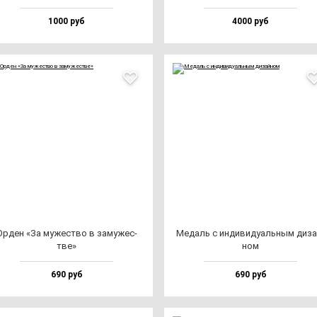
1000 руб
4000 руб
Орден «За му­жес­тво в за­му­жес­
Медаль с ин­ди­ви­ду­аль­ным ди­за
тве»
ном
690 руб
690 руб