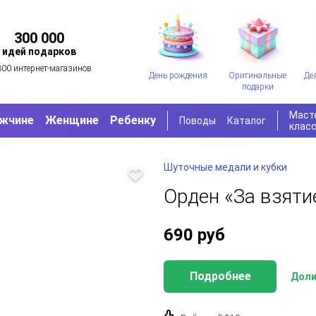
300 000
идей подарков
300 интернет-магазинов
День рождения
Оригинальные
Де
подарки
Маст
жчине
Женщине
Ребенку
Поводы
Каталог
клас
Шуточные медали и кубки
Орден «За взяти
690
руб
Подробнее
Доли