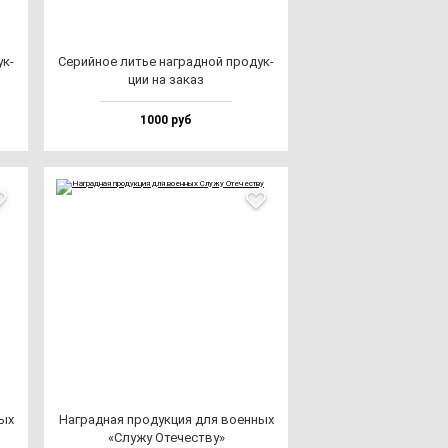
ук­
Серий­ное литье наг­рад­ной про­дук­
ции на за­каз
1000 руб
ных
Наг­рад­ная про­дук­ция для во­ен­ных
«Слу­жу Оте­чес­тву»