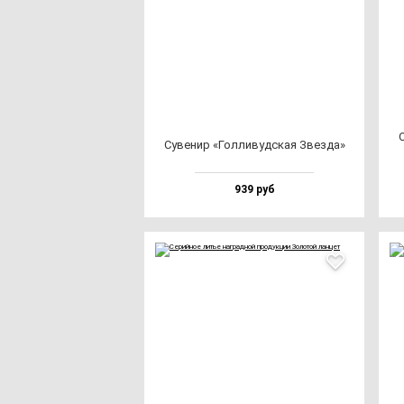
О
Суве­нир «Гол­ли­вуд­ская Звез­да»
939 руб