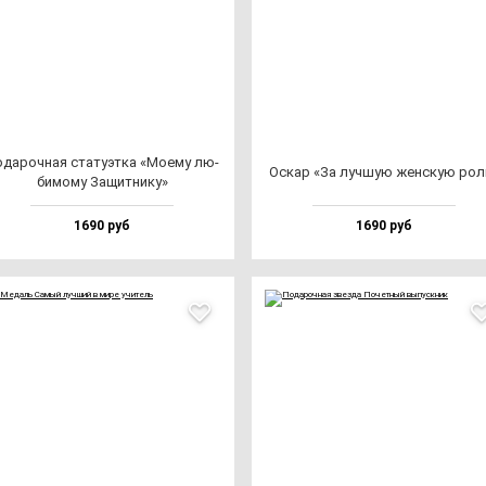
да­роч­ная ста­ту­эт­ка «Моему лю­
Оскар «За луч­шую жен­скую рол
би­мо­му Защит­ни­ку»
1690 руб
1690 руб