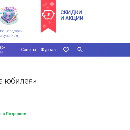
СКИДКИ
И АКЦИИ
ловые подарки
и сувениры
ер-
Советы
Журнал
сы
е юбилея»
на Подарков