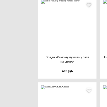
Орден «Само­му луч­ше­му па­пе
На
на све­те»
690 руб