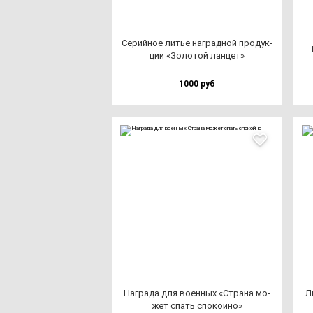
Серий­ное литье наг­рад­ной про­дук­
ции «Золо­той лан­цет»
1000 руб
Наг­ра­да для во­ен­ных «Стра­на мо­
Л
жет спать спо­кой­но»