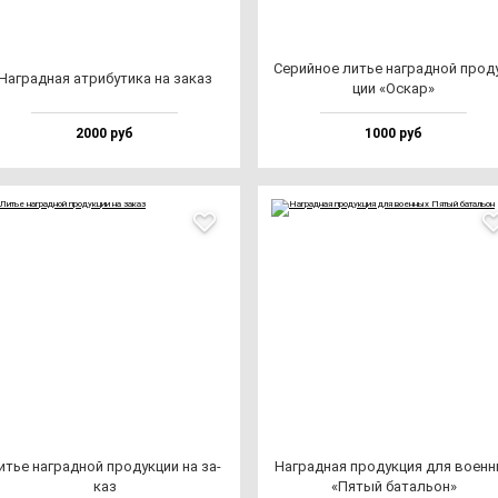
Серий­ное литье наг­рад­ной про­д
Наг­рад­ная ат­ри­бу­ти­ка на за­каз
ции «Оскар»
2000 руб
1000 руб
итье наг­рад­ной про­дук­ции на за­
Наг­рад­ная про­дук­ция для во­ен­
каз
«Пятый ба­таль­он»