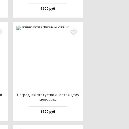
4500 руб
й­
Наг­рад­ная ста­ту­эт­ка «Нас­то­яще­му
муж­чи­не»
1690 руб