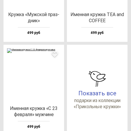
Круж­ка «Муж­ской праз­
Имен­ная круж­ка TEA and
дник»
COFFEE
499 руб
499 руб
Показать все
по­дар­ки из кол­лек­ции
«При­коль­ные круж­ки»
Имен­ная круж­ка «С 23
фев­ра­ля» муж­чи­не
499 руб