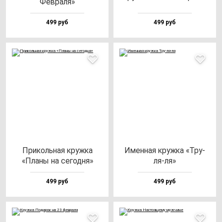
Фев­ра­ля»
499 руб
499 руб
При­коль­ная круж­ка
Имен­ная круж­ка «Тру-
«Пла­ны на се­год­ня»
ля-ля»
499 руб
499 руб