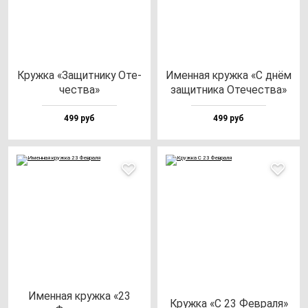
Круж­ка «Защит­ни­ку Оте­
Имен­ная круж­ка «С днём
чес­тва»
за­щит­ни­ка Оте­чес­тва»
499 руб
499 руб
Имен­ная круж­ка «23
Круж­ка «C 23 Фев­ра­ля»