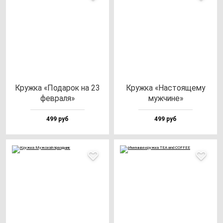
Круж­ка «Пода­рок на 23
Круж­ка «Нас­то­яще­му
фев­ра­ля»
муж­чи­не»
499 руб
499 руб