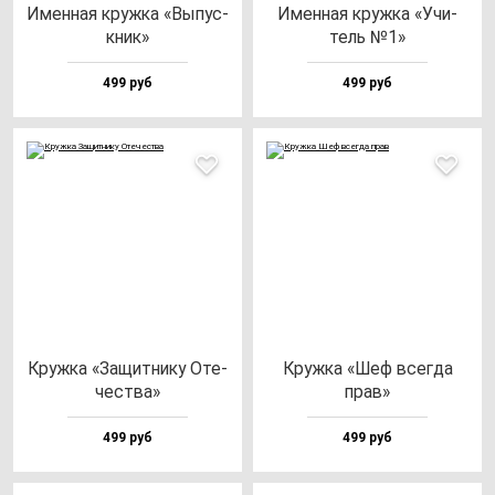
Имен­ная круж­ка «Выпус­
Имен­ная круж­ка «Учи­
кник»
тель №1»
499 руб
499 руб
Круж­ка «Защит­ни­ку Оте­
Круж­ка «Шеф всег­да
чес­тва»
прав»
499 руб
499 руб