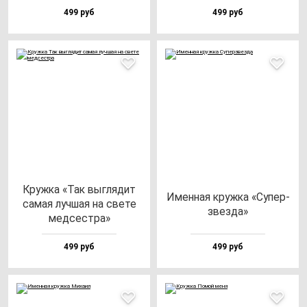
499 руб
499 руб
Круж­ка «Так выг­ля­дит
Имен­ная круж­ка «Супер­
са­мая луч­шая на све­те
звез­да»
мед­сес­тра»
499 руб
499 руб