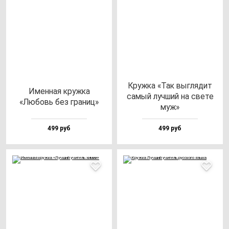
Круж­ка «Так выг­ля­дит
Имен­ная круж­ка
са­мый луч­ший на све­те
«Любовь без гра­ниц»
муж»
499 руб
499 руб