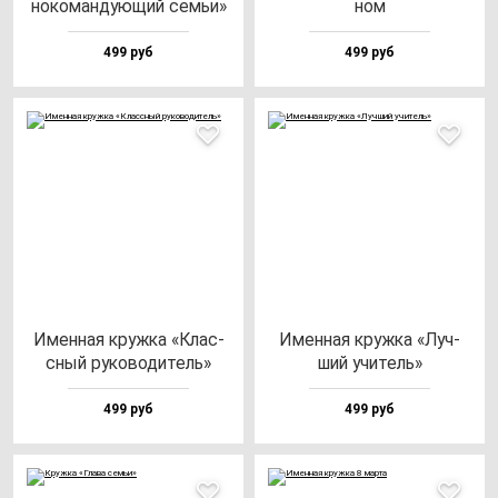
но­ко­ман­ду­ющий семьи»
ном
499 руб
499 руб
Имен­ная круж­ка «Клас­
Имен­ная круж­ка «Луч­
сный ру­ко­во­ди­тель»
ший учи­тель»
499 руб
499 руб