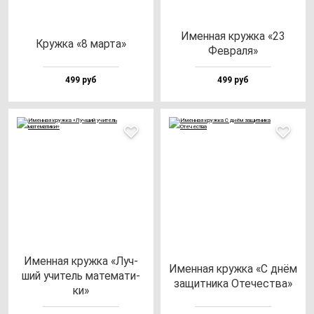
Имен­ная круж­ка «23
Круж­ка «8 мар­та»
Фев­ра­ля»
499 руб
499 руб
Имен­ная круж­ка «Луч­
Имен­ная круж­ка «С днём
ший учи­тель ма­те­ма­ти­
за­щит­ни­ка Оте­чес­тва»
ки»