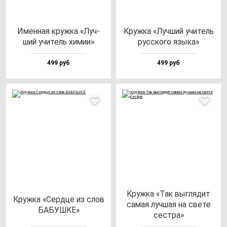
Имен­ная круж­ка «Луч­
Круж­ка «Луч­ший учи­тель
ший учи­тель хи­мии»
рус­ско­го язы­ка»
499 руб
499 руб
Круж­ка «Так выг­ля­дит
Круж­ка «Сер­дце из слов
са­мая луч­шая на све­те
БАБУШКЕ»
сес­тра»