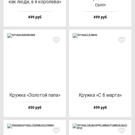
как лю­ди, а я ко­ро­ле­ва»
сын»
499 руб
499 руб
Круж­ка «Золо­той па­па»
Круж­ка «С 8 мар­та»
450 руб
499 руб