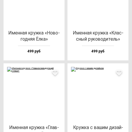
Имен­ная круж­ка «Ново­
Имен­ная круж­ка «Клас­
год­няя Ёлка»
сный ру­ко­во­ди­тель»
499 руб
499 руб
Имен­ная круж­ка «Глав­
Круж­ка с ва­шим ди­зай­