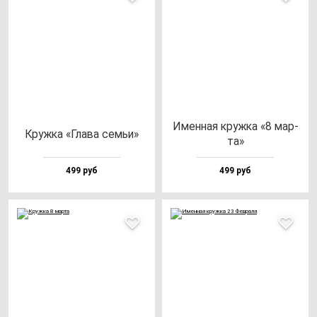
Имен­ная круж­ка «8 мар­
Круж­ка «Гла­ва cемьи»
та»
499 руб
499 руб