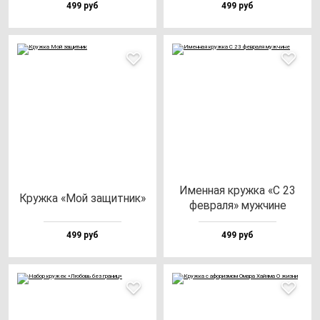
499 руб
499 руб
Имен­ная круж­ка «С 23
Круж­ка «Мой за­щит­ник»
фев­ра­ля» муж­чи­не
499 руб
499 руб