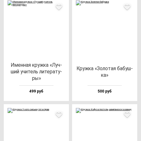
Имен­ная круж­ка «Луч­
Круж­ка «Золо­тая ба­буш­
ший учи­тель ли­те­ра­ту­
ка»
ры»
499 руб
500 руб