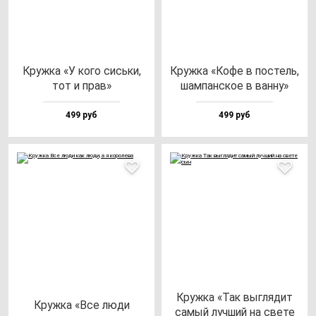
Круж­ка «У ко­го сись­ки,
Круж­ка «Кофе в пос­тель,
тот и прав»
шам­пан­ское в ван­ну»
499 руб
499 руб
Круж­ка «Так выг­ля­дит
Круж­ка «Все лю­ди
са­мый луч­ший на све­те