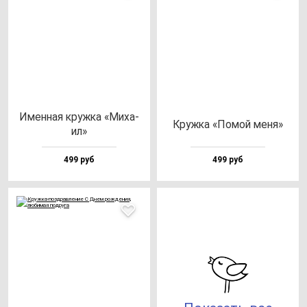
Имен­ная круж­ка «Миха­
Круж­ка «Помой ме­ня»
ил»
499 руб
499 руб