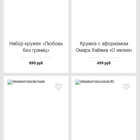
Набор кру­жек «Любовь
Круж­ка с афо­риз­мом
без гра­ниц»
Ома­ра Хай­яма «О жиз­ни»
890 руб
499 руб