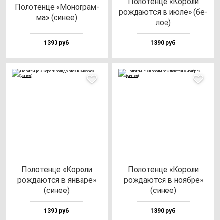
Поло­тен­це «Коро­ли
Поло­тен­це «Моног­рам­
рож­да­ют­ся в июле» (бе­
ма» (си­нее)
лое)
1390 руб
1390 руб
Поло­тен­це «Коро­ли
Поло­тен­це «Коро­ли
рож­да­ют­ся в ян­ва­ре»
рож­да­ют­ся в но­яб­ре»
(си­нее)
(си­нее)
1390 руб
1390 руб