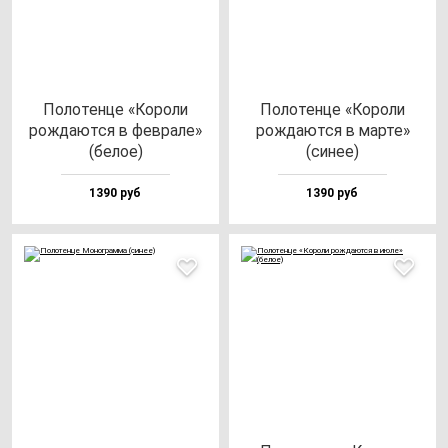
Поло­тен­це «Коро­ли
Поло­тен­це «Коро­ли
рож­да­ют­ся в фев­ра­ле»
рож­да­ют­ся в мар­те»
(бе­лое)
(си­нее)
1390 руб
1390 руб