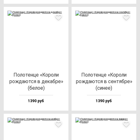
Поло­тен­це «Коро­ли
Поло­тен­це «Коро­ли
рож­да­ют­ся в де­каб­ре»
рож­да­ют­ся в сен­тяб­ре»
(бе­лое)
(си­нее)
1390 руб
1390 руб