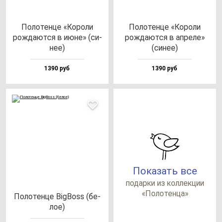
Поло­тен­це «Коро­ли
Поло­тен­це «Коро­ли
рож­да­ют­ся в июне» (си­
рож­да­ют­ся в ап­ре­ле»
нее)
(си­нее)
1390 руб
1390 руб
Показать все
по­дар­ки из кол­лек­ции
«Поло­тен­ца»
Поло­тен­це BigBoss (бе­
лое)