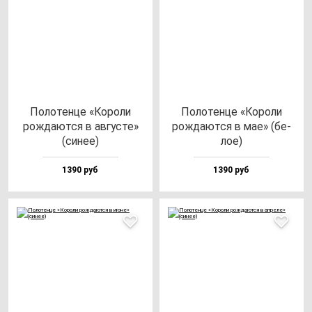
Поло­тен­це «Коро­ли
Поло­тен­це «Коро­ли
рож­да­ют­ся в ав­гус­те»
рож­да­ют­ся в мае» (бе­
(си­нее)
лое)
1390 руб
1390 руб