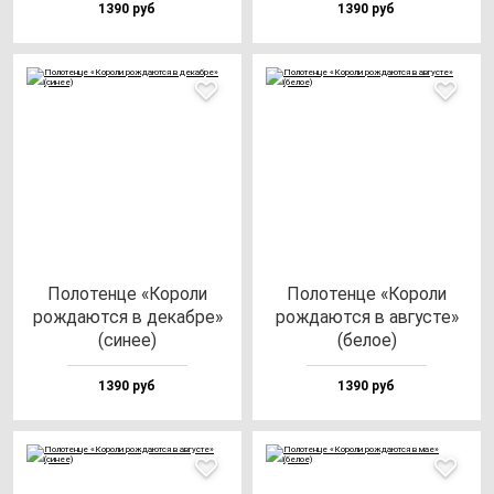
1390 руб
1390 руб
Поло­тен­це «Коро­ли
Поло­тен­це «Коро­ли
рож­да­ют­ся в де­каб­ре»
рож­да­ют­ся в ав­гус­те»
(си­нее)
(бе­лое)
1390 руб
1390 руб