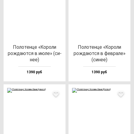
Поло­тен­це «Коро­ли
Поло­тен­це «Коро­ли
рож­да­ют­ся в июле» (си­
рож­да­ют­ся в фев­ра­ле»
нее)
(си­нее)
1390 руб
1390 руб