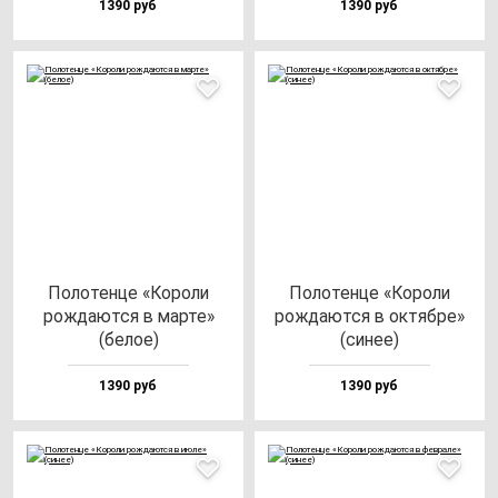
1390 руб
1390 руб
Поло­тен­це «Коро­ли
Поло­тен­це «Коро­ли
рож­да­ют­ся в мар­те»
рож­да­ют­ся в ок­тяб­ре»
(бе­лое)
(си­нее)
1390 руб
1390 руб