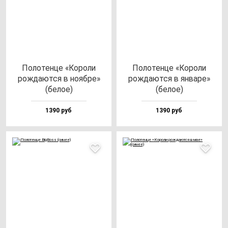
Поло­тен­це «Коро­ли
Поло­тен­це «Коро­ли
рож­да­ют­ся в но­яб­ре»
рож­да­ют­ся в ян­ва­ре»
(бе­лое)
(бе­лое)
1390 руб
1390 руб