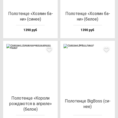
Поло­тен­це «Хозя­ин ба­
Поло­тен­це «Хозя­ин ба­
ни» (си­нее)
ни» (бе­лое)
1390 руб
1390 руб
Поло­тен­це «Коро­ли
Поло­тен­це BigBoss (си­
рож­да­ют­ся в ап­ре­ле»
нее)
(бе­лое)