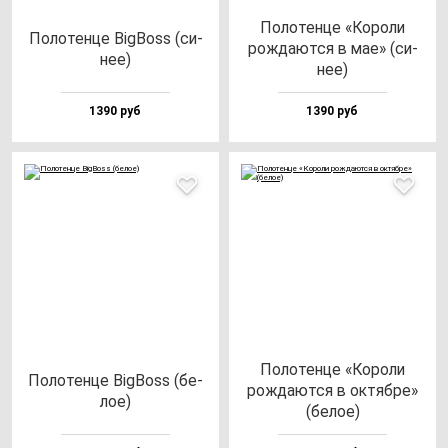
Поло­тен­це «Коро­ли
Поло­тен­це BigBoss (си­
рож­да­ют­ся в мае» (си­
нее)
нее)
1390 руб
1390 руб
Поло­тен­це «Коро­ли
Поло­тен­це BigBoss (бе­
рож­да­ют­ся в ок­тяб­ре»
лое)
(бе­лое)