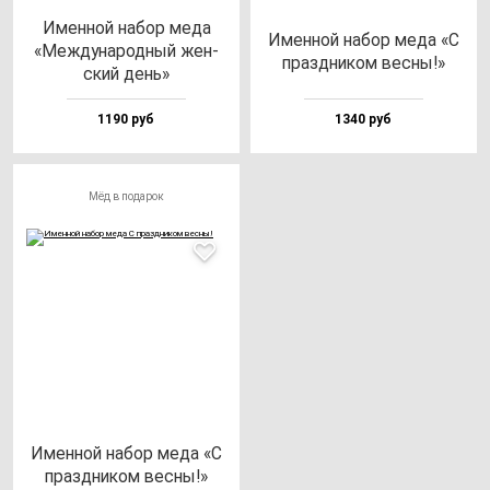
Имен­ной на­бор ме­да
Имен­ной на­бор ме­да «С
«Меж­ду­на­род­ный жен­
праз­дни­ком вес­ны!»
ский день»
1190 руб
1340 руб
Мёд в подарок
Имен­ной на­бор ме­да «С
праз­дни­ком вес­ны!»