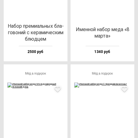
Набор пре­ми­аль­ных бла­
Имен­ной на­бор ме­да «8
го­во­ний с ке­ра­ми­чес­ким
мар­та»
блюд­цем
2500 руб
1340 руб
Мёд в подарок
Мёд в подарок