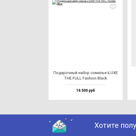
Пода­роч­ный на­бор со­мелье iLUXE
THE FULL Fas­hi­on Black
16 500 руб
Хотите пол