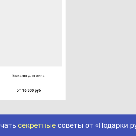
Бока­лы для ви­на
от 16 500 руб
учать
секретные
советы от «Подарки.р