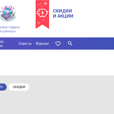
СКИДКИ
И АКЦИИ
ловые подарки
и сувениры
ер-
Советы
Журнал
сы
УБ
СКИДКИ