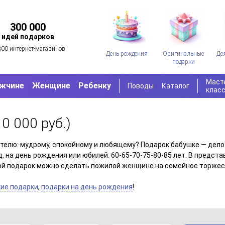
300 000
идей подарков
300 интернет-магазинов
День рождения
Оригинальные
Де
подарки
Маст
жчине
Женщине
Ребенку
Поводы
Каталог
клас
10 000 руб.)
телю: мудрому, спокойному и любящему? Подарок бабушке — дело 
од, на день рождения или юбилей: 60-65-70-75-80-85 лет. В пред
акой подарок можно сделать пожилой женщине на семейное торжес
ие подарки
,
подарки на день рождения
!