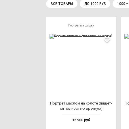
ВСЕ ТОВАРЫ
ДО 1000 РУБ
1000 –
Портреты и шаржи
Пор­трет мас­лом на хол­сте (пи­шет­
По
ся пол­ностью вруч­ную)
15 900 руб