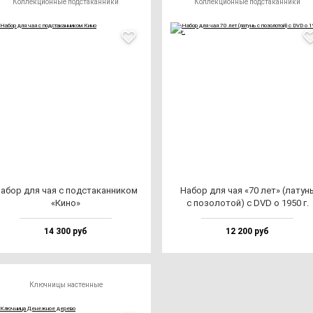
Коллекционные подстаканники
Коллекционные подстаканники
абор для чая с под­ста­кан­ни­ком
Набор для чая «70 лет» (ла­тун
«Кино»
с по­зо­ло­той) с DVD о 1950 г.
14 300 руб
12 200 руб
Ключницы настенные