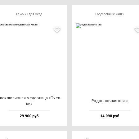
Баночки для меда
Родословные книги
ксклю­зив­ная ме­дов­ни­ца «Пчел­
Родос­лов­ная кни­га
ки»
29 900 руб
14 990 руб