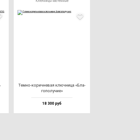
Ключницы настенные
ь
Тем­но-ко­рич­не­вая ключ­ни­ца «Бла­
го­по­лу­чие»
18 300 руб