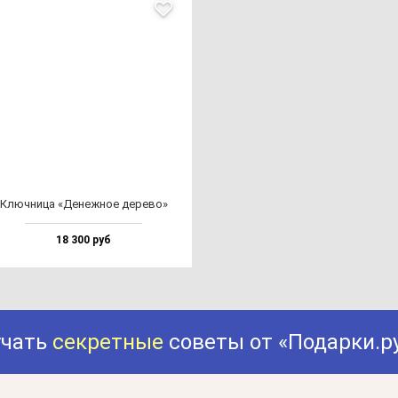
Ключ­ни­ца «Денеж­ное де­ре­во»
18 300 руб
учать
секретные
советы от «Подарки.р