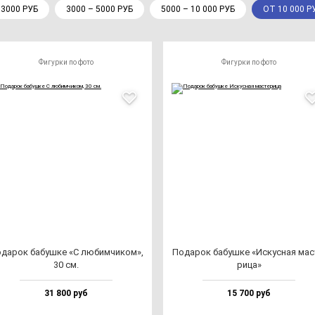
 3000 РУБ
3000 – 5000 РУБ
5000 – 10 000 РУБ
ОТ 10 000 Р
Фигурки по фото
Фигурки по фото
да­рок ба­буш­ке «С лю­бим­чи­ком»,
Пода­рок ба­буш­ке «Искус­ная мас­
30 см.
ри­ца»
31 800 руб
15 700 руб