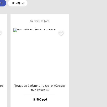
УБ
СКИДКИ
Фигурки по фото
те­
Пода­рок ба­буш­ке по фо­то «Кры­ла­
тые ка­че­ли»
18 500 руб