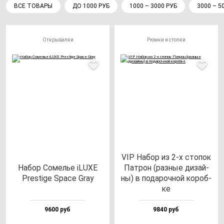
ВСЕ ТОВАРЫ
ДО 1000 РУБ
1000 – 3000 РУБ
3000 – 5
Открывалки
Рюмки и стопки
VIP Набор из 2-х сто­пок
Набор Сомелье iLUXE
Пат­рон (раз­ные ди­зай­
Pres­ti­ge Spa­ce Gray
ны) в по­да­роч­ной ко­роб­
ке
9600 руб
9840 руб