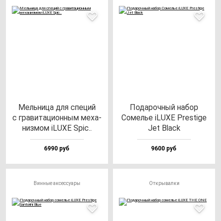
Мель­ни­ца для спе­ций
Пода­роч­ный на­бор
с гра­ви­та­ци­он­ным ме­ха­
Сомелье iLUXE Pres­ti­ge
низ­мом iLUXE Spic..
Jet Black
6990 руб
9600 руб
Винные аксессуары
Открывалки