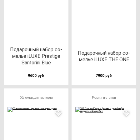
Пода­роч­ный на­бор со­
Пода­роч­ный на­бор со­
мелье iLUXE Pres­ti­ge
мелье iLUXE THE ONE
San­to­ri­ni Blue
9600 руб
7900 руб
Обложки для паспорта
Рюмки и стопки