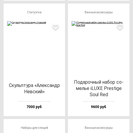
Статуэтки
Винные аксессуары
Пода­роч­ный на­бор со­
Скуль­пту­ра «Алек­сандр
мелье iLUXE Pres­ti­ge
Нев­ский»
Soul Red
7000 руб
9600 руб
Наборы для специй
Винные аксессуары