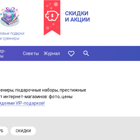
СКИДКИ
И АКЦИИ
ловые подарки
и сувениры
ер-
Советы
Журнал
сы
вениры, подарочные наборы, престижные
т интернет-магазинов: фото, цены
идеями VIP-подарков!
УБ
СКИДКИ