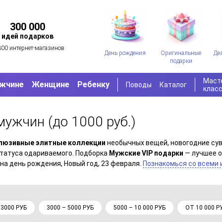
300 000
идей подарков
300 интернет-магазинов
День рождения
Оригинальные
Де
подарки
Маст
жчине
Женщине
Ребенку
Поводы
Каталог
клас
 мужчин
(до 1000 руб.)
люзивные элитные коллекции
необычных вещей, новогодние су
статуса одариваемого. Подборка
Мужские VIP подарки
— лучшее о
на день рождения, Новый год, 23 февраля.
Познакомься со всеми 
 3000 РУБ
3000 – 5000 РУБ
5000 – 10 000 РУБ
ОТ 10 000 Р