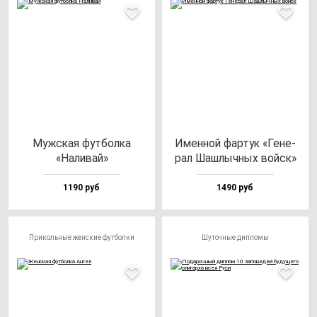
Муж­ская фут­бол­ка
Имен­ной фар­тук «Гене­
«Нали­вай»
рал Шаш­лыч­ных вой­ск»
1190 руб
1490 руб
Прикольные женские футболки
Шуточные дипломы