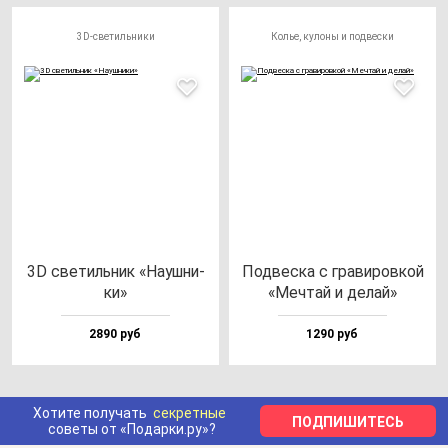
3D-светильники
Колье, кулоны и подвески
3D све­тиль­ник «Науш­ни­
Под­вес­ка с гра­ви­ров­кой
ки»
«Меч­тай и де­лай»
2890 руб
1290 руб
Хотите получать
секретные
ПОДПИШИТЕСЬ
советы от «Подарки.ру»?