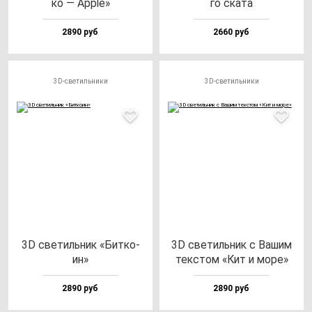
ко — Apple»
го ска­та
2890 руб
2660 руб
3D-светильники
3D-светильники
3D све­тиль­ник «Бит­ко­
3D све­тиль­ник с Вашим
ин»
тек­стом «Кит и мо­ре»
2890 руб
2890 руб