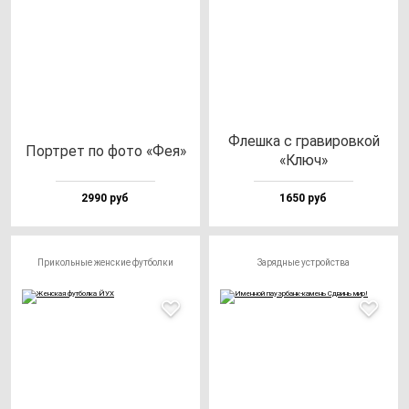
Флеш­ка с гра­ви­ров­кой
Пор­трет по фо­то «Фея»
«Ключ»
2990 руб
1650 руб
Прикольные женские футболки
Зарядные устройства