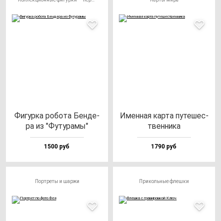
Фигур­ка ро­бо­та Бен­де­
Имен­ная кар­та пу­те­шес­
ра из "Футу­ра­мы"
твен­ни­ка
1500 руб
1790 руб
Портреты и шаржи
Прикольные флешки