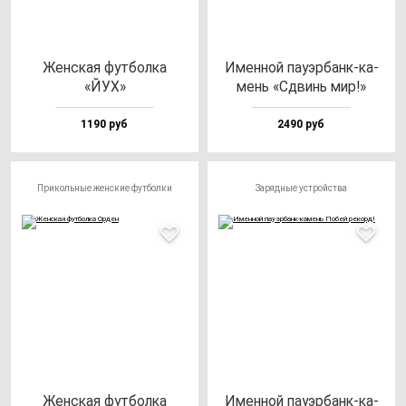
Жен­ская фут­бол­ка
Имен­ной па­уэр­банк-ка­
«ЙУХ»
мень «Сдвинь мир!»
1190 руб
2490 руб
Прикольные женские футболки
Зарядные устройства
Жен­ская фут­бол­ка
Имен­ной па­уэр­банк-ка­