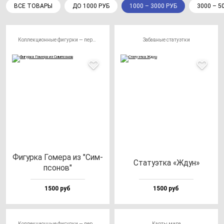
ВСЕ ТОВАРЫ
ДО 1000 РУБ
1000 – 3000 РУБ
3000 – 5
Коллекционные фигурки — персонажи
Забавные статуэтки
Фигур­ка Гоме­ра из "Сим­
Ста­ту­эт­ка «Ждун»
псо­нов"
1500 руб
1500 руб
Коллекционные фигурки — персонажи
Карты мира