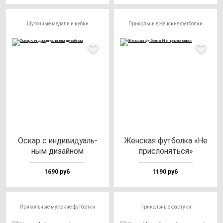
Шуточные медали и кубки
Прикольные женские футболки
Оскар с ин­ди­ви­ду­аль­
Жен­ская фут­бол­ка «Не
ным ди­зай­ном
прис­ло­нять­ся»
1690 руб
1190 руб
Прикольные мужские футболки
Прикольные фартуки