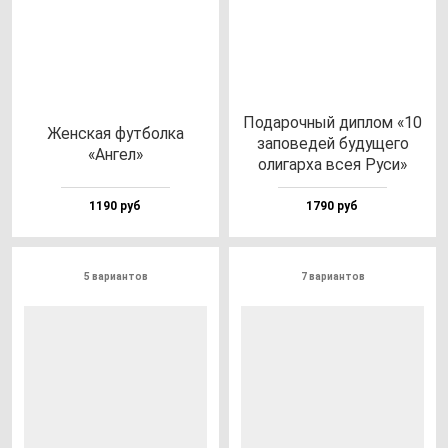
Пода­роч­ный дип­лом «10
Жен­ская фут­бол­ка
за­по­ве­дей бу­ду­ще­го
«Ангел»
оли­гар­ха всея Руси»
1190 руб
1790 руб
5 вариантов
7 вариантов