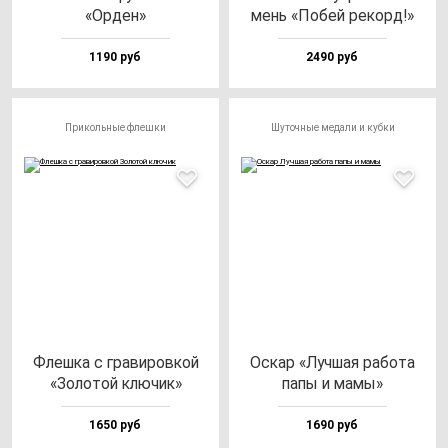
«Орден»
мень «Побей ре­корд!»
1190 руб
2490 руб
Прикольные флешки
Шуточные медали и кубки
Флеш­ка с гра­ви­ров­кой
Оскар «Луч­шая ра­бо­та
«Золо­той клю­чик»
па­пы и ма­мы»
1650 руб
1690 руб