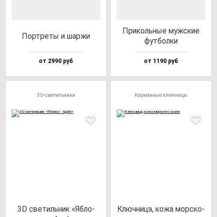
При­коль­ные муж­ские
Пор­тре­ты и шар­жи
фут­бол­ки
от 2990 руб
от 1190 руб
3D-светильники
Карманные ключницы
3D све­тиль­ник «Ябло­
Ключ­ни­ца, ко­жа мор­ско­