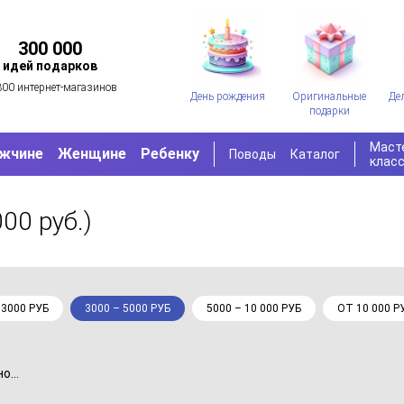
300 000
идей подарков
300 интернет-магазинов
День рождения
Оригинальные
Де
подарки
Маст
жчине
Женщине
Ребенку
Поводы
Каталог
клас
000 руб.)
 3000 РУБ
3000 – 5000 РУБ
5000 – 10 000 РУБ
ОТ 10 000 Р
...