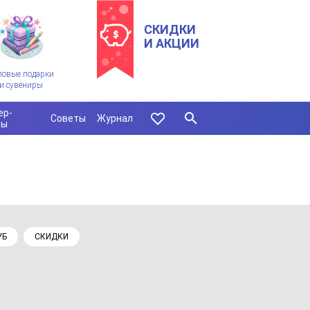
СКИДКИ
И АКЦИИ
ловые подарки
и сувениры
ер-
Советы
Журнал
сы
УБ
СКИДКИ