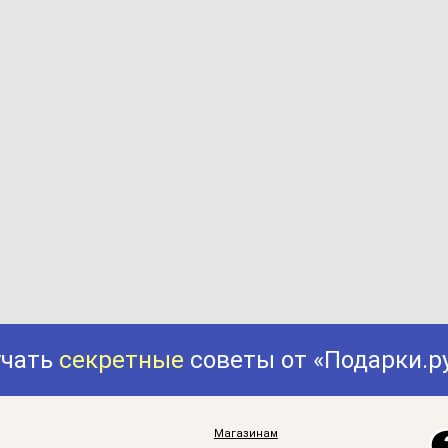
учать
секретные
советы от «Подарки.р
Магазинам