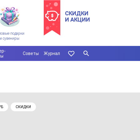
СКИДКИ
И АКЦИИ
ловые подарки
и сувениры
ер-
Советы
Журнал
сы
УБ
СКИДКИ