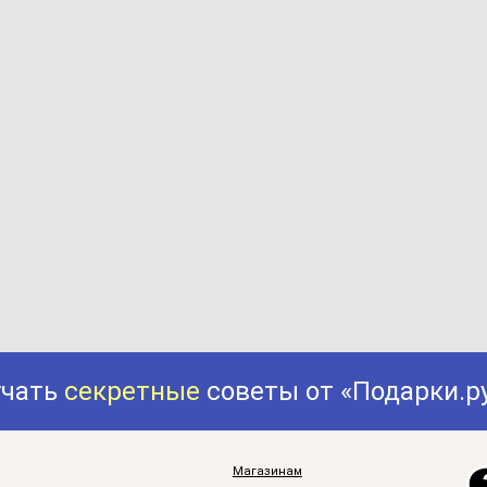
учать
секретные
советы от «Подарки.р
Магазинам