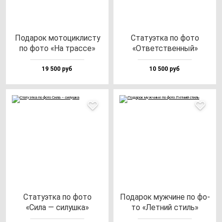
Пода­рок мо­то­цик­лис­ту
Ста­ту­эт­ка по фо­то
по фо­то «На трас­се»
«Ответс­твен­ный»
19 500 руб
10 500 руб
Ста­ту­эт­ка по фо­то
Пода­рок муж­чи­не по фо­
«Сила — си­луш­ка»
то «Лет­ний стиль»