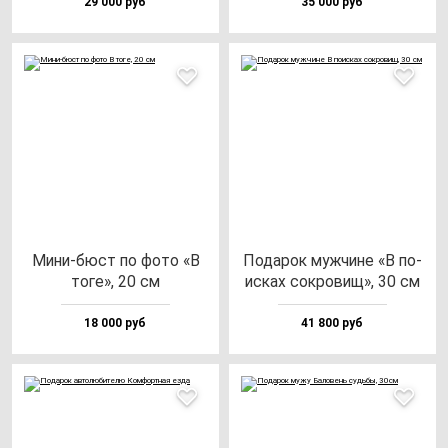
29 000 руб
35 000 руб
Мини-бюст по фо­то «В
Пода­рок муж­чи­не «В по­
то­ге», 20 см
ис­ках сок­ро­вищ», 30 см
18 000 руб
41 800 руб