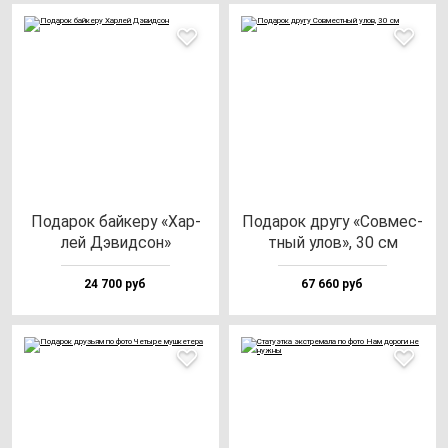
Пода­рок бай­ке­ру «Хар­
Пода­рок дру­гу «Сов­мес­
лей Дэвид­сон»
тный улов», 30 см
24 700 руб
67 660 руб