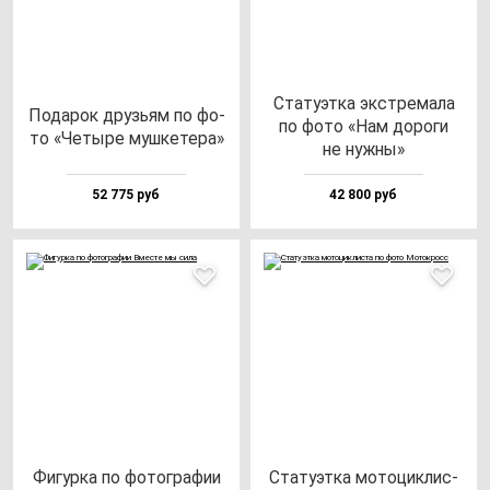
Ста­ту­эт­ка экс­тре­ма­ла
Пода­рок друзь­ям по фо­
по фо­то «Нам до­ро­ги
то «Четы­ре муш­ке­те­ра»
не нуж­ны»
52 775 руб
42 800 руб
Фигур­ка по фо­тог­ра­фии
Ста­ту­эт­ка мо­то­цик­лис­