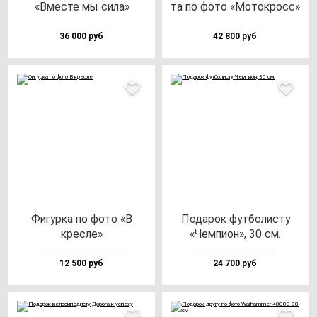
«Вмес­те мы си­ла»
та по фо­то «Моток­росс»
36 000 руб
42 800 руб
Фигур­ка по фо­то «В
Пода­рок фут­бо­лис­ту
крес­ле»
«Чем­пи­он», 30 см.
12 500 руб
24 700 руб