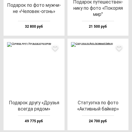
Пода­рок пу­те­шес­твен­
Пода­рок по фо­то муж­чи­
ни­ку по фо­то «Поко­ряя
не «Чело­век-огонь»
мир"
32 800 руб
21 500 руб
Пода­рок дру­гу «Друзья
Ста­ту­эт­ка по фо­то
всег­да ря­дом»
«Актив­ный бай­кер»
49 775 руб
24 700 руб