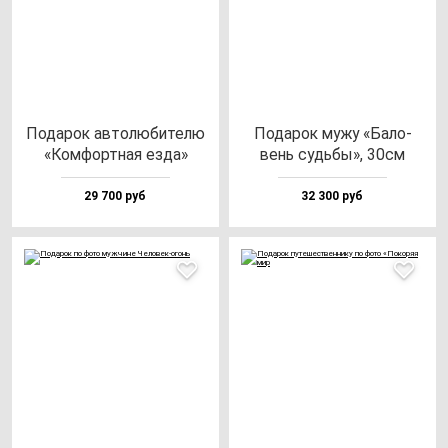
Пода­рок ав­то­лю­би­те­лю
Пода­рок му­жу «Бало­
«Ком­фор­тная ез­да»
вень судь­бы», 30см
29 700 руб
32 300 руб