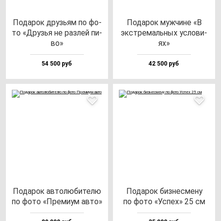
Пода­рок друзь­ям по фо­
Пода­рок муж­чи­не «В
то «Друзья не раз­лей пи­
экс­тре­маль­ных ус­ло­ви­
во»
ях»
54 500 руб
42 500 руб
Пода­рок ав­то­лю­би­те­лю
Пода­рок биз­нес­ме­ну
по фо­то «Пре­ми­ум ав­то»
по фо­то «Успех» 25 см