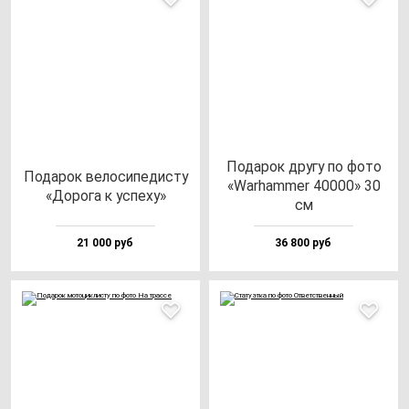
Пода­рок дру­гу по фо­то
Пода­рок ве­ло­си­пе­дис­ту
«War­ham­mer 40000» 30
«Доро­га к ус­пе­ху»
см
21 000 руб
36 800 руб