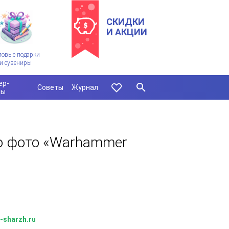
СКИДКИ
И АКЦИИ
ловые подарки
и сувениры
ер-
Советы
Журнал
сы
по фото «Warhammer
-sharzh.ru