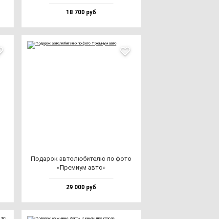
18 700 руб
Пода­рок ав­то­лю­би­те­лю по фо­то
«Пре­ми­ум ав­то»
29 000 руб