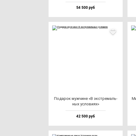
54 500 руб
Пода­рок муж­чи­не «В экс­тре­маль­
Ми
ных ус­ло­ви­ях»
42 500 руб