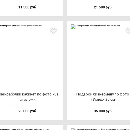
11 500 руб
21 500 руб
ни-ра­бо­чий ка­би­нет по фо­то «За
Пода­рок биз­нес­ме­ну по фо­то
сто­лом»
«Успех» 25 см
20 000 руб
35 000 руб