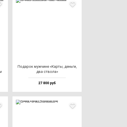
Пода­рок муж­чи­не «Кар­ты, день­ги,
м
два ство­ла»
27 800 руб