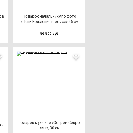
ков
Пода­рок на­чаль­ни­ку по фо­то
«День Рож­де­ния в офи­се» 25 см
56 500 руб
Пода­рок муж­чи­не «Остров Сок­ро­
в»
вищ», 30 см