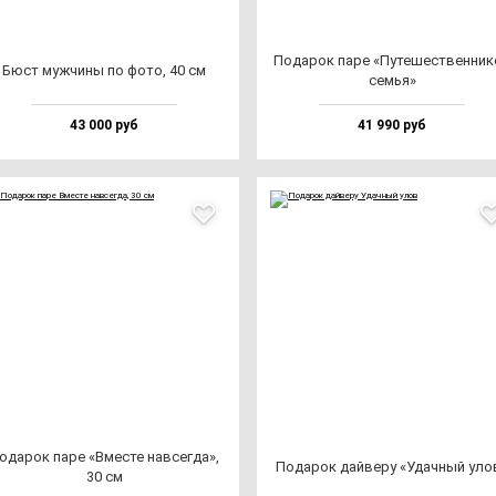
Пода­рок па­ре «Путе­шес­твен­ни­
Бюст муж­чи­ны по фо­то, 40 см
семья»
43 000 руб
41 990 руб
ода­рок па­ре «Вмес­те нав­сег­да»,
Пода­рок дай­ве­ру «Удач­ный уло
30 см