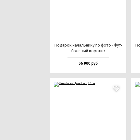
Пода­рок на­чаль­ни­ку по фо­то «Фут­
По
боль­ный ко­роль»
56 900 руб