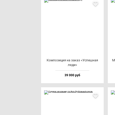
Ком­по­зи­ция на за­каз «Успеш­ная
М
ле­ди»
39 000 руб