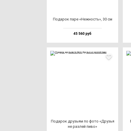
Пода­рок па­ре «Неж­ность», 30 см
45 560 руб
Пода­рок друзь­ям по фо­то «Друзья
не раз­лей пи­во»