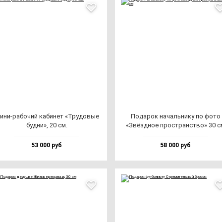
ини-ра­бо­чий ка­би­нет «Тру­до­вые
Пода­рок на­чаль­ни­ку по фо­то
буд­ни», 20 см.
«Звёз­дное прос­транс­тво» 30 с
53 000 руб
58 000 руб