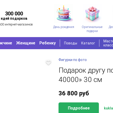
300 000
идей подарков
300 интернет-магазинов
День рождения
Оригинальные
Де
подарки
Маст
жчине
Женщине
Ребенку
Поводы
Каталог
клас
Фигурки по фото
Подарок другу 
40000» 30 см
36 800
руб
Подробнее
kukla