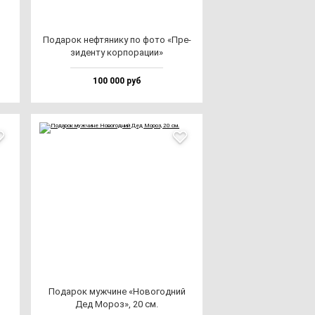
Пода­рок неф­тя­ни­ку по фо­то «Пре­
зи­ден­ту кор­по­ра­ции»
100 000 руб
Пода­рок муж­чи­не «Ново­год­ний
Дед Мороз», 20 см.