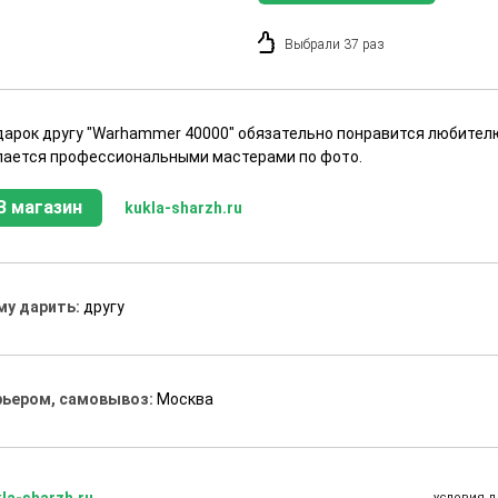
Выбрали 37 раз
дарок другу "Warhammer 40000" обязательно понравится любителю
лается профессиональными мастерами по фото.
В магазин
kukla-sharzh.ru
му дарить:
другу
рьером, самовывоз:
Москва
la-sharzh.ru
условия д