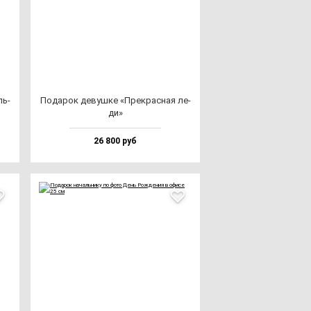
ль­
Пода­рок де­вуш­ке «Прек­рас­ная ле­
ди»
26 800 руб