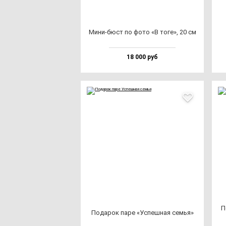
Мини-бюст по фо­то «В то­ге», 20 см
18 000 руб
П
Пода­рок па­ре «Успеш­ная семья»