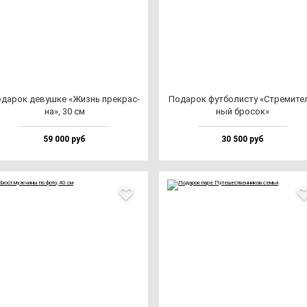
да­рок де­вуш­ке «Жизнь прек­рас­
Пода­рок фут­бо­лис­ту «Стре­ми­те
на», 30 см
ный бро­сок»
59 000 руб
30 500 руб