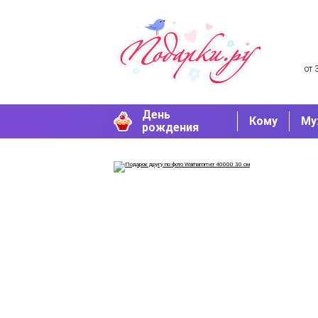
от 
День
Кому
Му
рождения