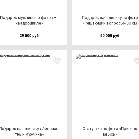
Пода­рок муж­чи­не по фо­то «На
Пода­рок на­чаль­ни­ку по фо­то
квад­ро­цик­ле»
«Реша­ющий воп­ро­сы» 30 см
29 500 руб
50 000 руб
Пода­рок на­чаль­ни­ку «Импо­зан­
Ста­ту­эт­ка по фо­то «Пры­жок
тный муж­чи­на»
ввысь»