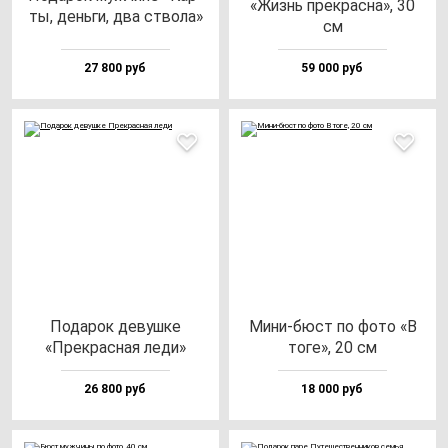
«Жизнь прек­рас­на», 30
ты, день­ги, два ство­ла»
см
27 800 руб
59 000 руб
Пода­рок де­вуш­ке
Мини-бюст по фо­то «В
«Прек­рас­ная ле­ди»
то­ге», 20 см
26 800 руб
18 000 руб