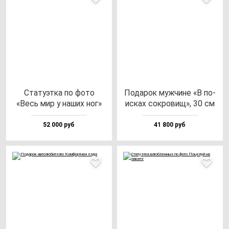
Ста­ту­эт­ка по фо­то
Пода­рок муж­чи­не «В по­
«Весь мир у на­ших ног»
ис­ках сок­ро­вищ», 30 см
52 000 руб
41 800 руб