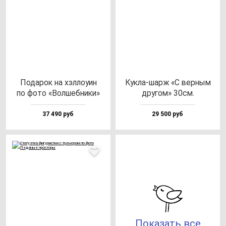
Пода­рок на хэл­ло­уин
Кук­ла-шарж «С вер­ным
по фо­то «Вол­шеб­ни­ки»
дру­гом» 30см.
37 490 руб
29 500 руб
Показать все