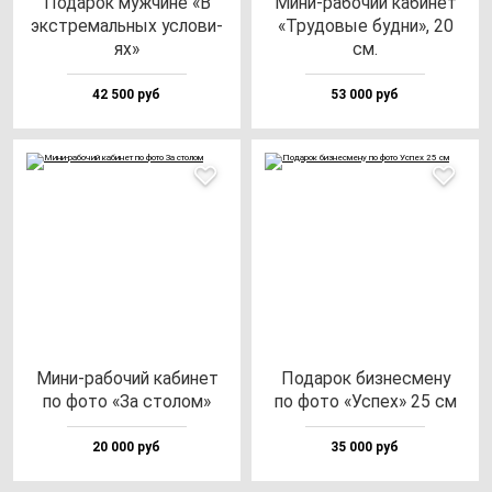
Пода­рок муж­чи­не «В
Мини-ра­бо­чий ка­би­нет
экс­тре­маль­ных ус­ло­ви­
«Тру­до­вые буд­ни», 20
ях»
см.
42 500 руб
53 000 руб
Мини-ра­бо­чий ка­би­нет
Пода­рок биз­нес­ме­ну
по фо­то «За сто­лом»
по фо­то «Успех» 25 см
20 000 руб
35 000 руб