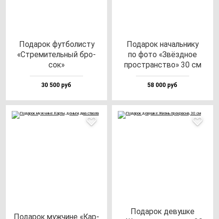
Пода­рок фут­бо­лис­ту
Пода­рок на­чаль­ни­ку
«Стре­ми­тель­ный бро­
по фо­то «Звёз­дное
сок»
прос­транс­тво» 30 см
30 500 руб
58 000 руб
Пода­рок де­вуш­ке
Пода­рок муж­чи­не «Кар­