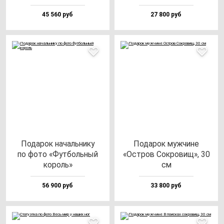
45 560 руб
27 800 руб
Пода­рок на­чаль­ни­ку
Пода­рок муж­чи­не
по фо­то «Фут­боль­ный
«Остров Сок­ро­вищ», 30
ко­роль»
см
56 900 руб
33 800 руб