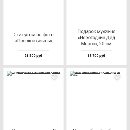
Пода­рок муж­чи­не
Ста­ту­эт­ка по фо­то
«Ново­год­ний Дед
«Пры­жок ввысь»
Мороз», 20 см.
21 500 руб
18 700 руб