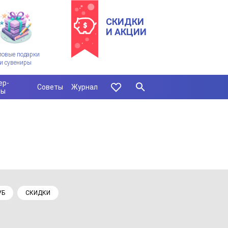
СКИДКИ
И АКЦИИ
ловые подарки
и сувениры
ер-
Советы
Журнал
сы
)
УБ
СКИДКИ